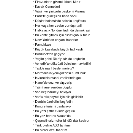
Firavunların gizemli ülkesi Mısır
Kayak Cennetleri
Valsin ve şinitzelin başkenti Viyana
Paris'te güneşli bir hafta sonu
Düşler beldesinde balonlu keşif turu
Her yaşa her zevke yurtdışı tatili
Halka açık 'fondue' tadında demokrasi
Bu kente gitmek için elinizi çabuk tutun
New York'tan en yeni haberler
Pamukkale
Küçük kasabada büyük tatil keşfi
Bördübet'ten geçiyor
Yeşilin şehri Rize'yi siz de keşfedin
Venedik'te gökyüzü öylesine maviydi ki
Tatilde nasıl beslenmeliyiz?
Marmaris'in yeni gözdesi Kumlubük
İsviçre'nin masal vadilerinde gezi
Hanoi'de gezi ve alışveriş
Talimhane yeniden doğdu
Van keşfedilmeyi bekliyor
Van'a otlu peyniri için bile gidilebilir
Denizin özel dilini keşfedin
Kongre turizmi canlanıyor
Bu yazı çiftlik evinde geçirin
Bu yaz herkes Alaçatı'da
Çeşmeli turizmciler bindiği dalı kesiyor
Türk oteline ABD tanıtımı
Bu oteller özel tasarım