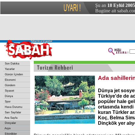
Şu an
18 Eylül 2005
Bugüne ait sabah.com
Son Dakika
Yazarlar
Günün İçinden
Ada sahillerin
Ekonomi
Gündem
Dünya jet sosye
Siyaset
Türkiye'de de a
Dünya
popüler hale gel
Spor
ortasında kendi ö
Hava Durumu
kuran Türkler a
Sarı Sayfalar
Koç, Belma Sim
Ana Sayfa
Dinçkök yer alıyo
Dosyalar
Arşiv
Etkinlikler