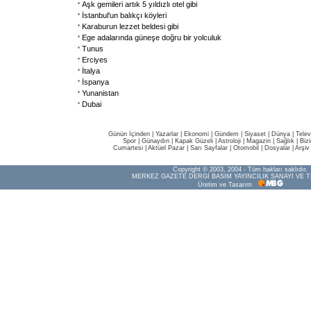
Aşk gemileri artık 5 yıldızlı otel gibi
İstanbul'un balıkçı köyleri
Karaburun lezzet beldesi gibi
Ege adalarında güneşe doğru bir yolculuk
Tunus
Erciyes
İtalya
İspanya
Yunanistan
Dubai
Günün İçinden
|
Yazarlar
|
Ekonomi
|
Gündem
|
Siyaset
|
Dünya |
Telev
Spor
|
Günaydın
|
Kapak Güzeli
|
Astroloji
|
Magazin
|
Sağlık
|
Biz
Cumartesi
|
Aktüel Pazar
|
Sarı Sayfalar
|
Otomobil
|
Dosyalar
|
Arşiv
Copyright © 2003, 2004 - Tüm hakları saklıdır.
MERKEZ GAZETE DERGİ BASIM YAYINCILIK SANAYİ VE T
Üretim ve Tasarım