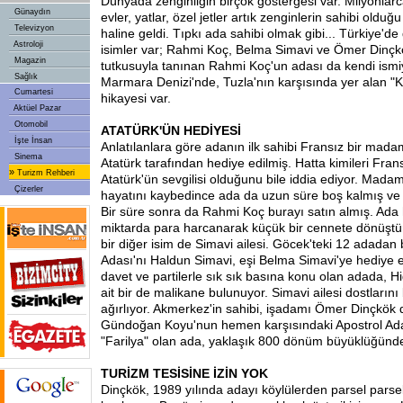
Dünyada zenginliğin birçok göstergesi var. Milyonlar
Günaydın
evler, yatlar, özel jetler artık zenginlerin sahibi olduğ
Televizyon
haline geldi. Tıpkı ada sahibi olmak gibi... Türkiye'de
Astroloji
isimler var; Rahmi Koç, Belma Simavi ve Ömer Dinçkö
Magazin
tutkusuyla tanınan Rahmi Koç'un adası da kendi ismiy
Sağlık
Marmara Denizi'nde, Tuzla'nın karşısında yer alan "K
Cumartesi
hikayesi var.
Aktüel Pazar
Otomobil
ATATÜRK'ÜN HEDİYESİ
İşte İnsan
Anlatılanlara göre adanın ilk sahibi Fransız bir mad
Sinema
Atatürk tarafından hediye edilmiş. Hatta kimileri Fr
»
Turizm Rehberi
Atatürk'ün sevgilisi olduğunu bile iddia ediyor. Mad
Çizerler
hayatını kaybedince ada da uzun süre boş kalmış v
Bir süre sonra da Rahmi Koç burayı satın almış. Ada ha
miktarda para harcanarak küçük bir cennete dönüştü
bir diğer isim de Simavi ailesi. Göcek'teki 12 adadan
Adası'nı Haldun Simavi, eşi Belma Simavi'ye hediye e
davet ve partilerle sık sık basına konu olan adada, H
ait bir de malikane bulunuyor. Simavi ailesi dostların
ağırlıyor. Akmerkez'in sahibi, işadamı Ömer Dinçkö
Gündoğan Koyu'nun hemen karşısındaki Apostrol Adas
"Farilya" olan ada, yaklaşık 800 dönüm büyüklüğünd
TURİZM TESİSİNE İZİN YOK
Dinçkök, 1989 yılında adayı köylülerden parsel parse