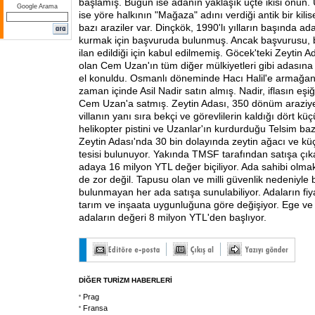
başlamış. Bugün ise adanın yaklaşık üçte ikisi onun. 
Google Arama
ise yöre halkının "Mağaza" adını verdiği antik bir kili
bazı araziler var. Dinçkök, 1990'lı yılların başında ad
kurmak için başvuruda bulunmuş. Ancak başvurusu, b
ilan edildiği için kabul edilmemiş. Göcek'teki Zeytin Ad
olan Cem Uzan'ın tüm diğer mülkiyetleri gibi adasın
el konuldu. Osmanlı döneminde Hacı Halil'e armağan
zaman içinde Asil Nadir satın almış. Nadir, iflasın eşi
Cem Uzan'a satmış. Zeytin Adası, 350 dönüm araziy
villanın yanı sıra bekçi ve görevlilerin kaldığı dört küç
helikopter pistini ve Uzanlar'ın kurdurduğu Telsim baz
Zeytin Adası'nda 30 bin dolayında zeytin ağacı ve küç
tesisi bulunuyor. Yakında TMSF tarafından satışa çı
adaya 16 milyon YTL değer biçiliyor. Ada sahibi olmak
de zor değil. Tapusu olan ve milli güvenlik nedeniyle b
bulunmayan her ada satışa sunulabiliyor. Adaların fiy
tarım ve inşaata uygunluğuna göre değişiyor. Ege ve
adaların değeri 8 milyon YTL'den başlıyor.
DİĞER TURİZM HABERLERİ
Prag
Fransa