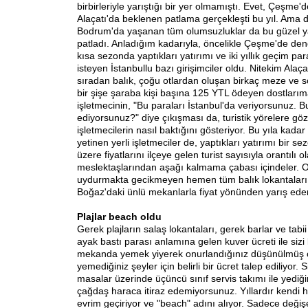
birbirleriyle yarıştığı bir yer olmamıştı. Evet, Çeşme'd
Alaçatı'da beklenen patlama gerçekleşti bu yıl. Ama
Bodrum'da yaşanan tüm olumsuzluklar da bu güzel y
patladı. Anladığım kadarıyla, öncelikle Çeşme'de deng
kısa sezonda yaptıkları yatırımı ve iki yıllık geçim pa
isteyen İstanbullu bazı girişimciler oldu. Nitekim Alaça
sıradan balık, çoğu otlardan oluşan birkaç meze ve 
bir şişe şaraba kişi başına 125 YTL ödeyen dostlarıma
işletmecinin, "Bu paraları İstanbul'da veriyorsunuz. Bu
ediyorsunuz?" diye çıkışması da, turistik yörelere g
işletmecilerin nasıl baktığını gösteriyor. Bu yıla kadar
yetinen yerli işletmeciler de, yaptıkları yatırımı bir 
üzere fiyatlarını ilçeye gelen turist sayısıyla orantılı 
meslektaşlarından aşağı kalmama çabası içindeler. 
uydurmakta gecikmeyen hemen tüm balık lokantaları v
Boğaz'daki ünlü mekanlarla fiyat yönünden yarış ede
Plajlar beach oldu
Gerek plajların salaş lokantaları, gerek barlar ve tabii
ayak bastı parası anlamına gelen kuver ücreti ile sizi 
mekanda yemek yiyerek onurlandığınız düşünülmüş ol
yemediğiniz şeyler için belirli bir ücret talep ediliyor.
masalar üzerinde üçüncü sınıf servis takımı ile yediğ
çağdaş haraca itiraz edemiyorsunuz. Yıllardır kendi ha
evrim geçiriyor ve "beach" adını alıyor. Sadece deği