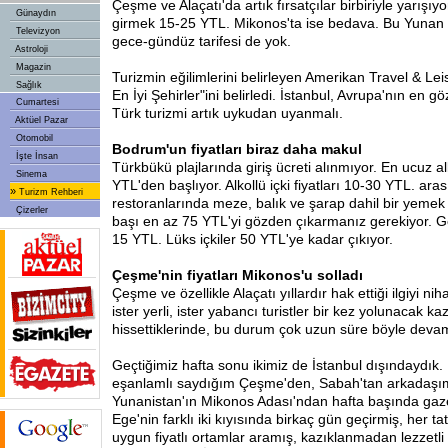
Çeşme ve Alaçatı'da artık fırsatçılar birbiriyle yarışı
Günaydın
girmek 15-25 YTL. Mikonos'ta ise bedava. Bu Yunan 
Televizyon
gece-gündüz tarifesi de yok.
Astroloji
Magazin
Turizmin eğilimlerini belirleyen Amerikan Travel & Lei
Sağlık
En İyi Şehirler"ini belirledi. İstanbul, Avrupa'nın en gö
Cumartesi
Türk turizmi artık uykudan uyanmalı.
Aktüel Pazar
Otomobil
Bodrum'un fiyatları biraz daha makul
İşte İnsan
Türkbükü plajlarında giriş ücreti alınmıyor. En ucuz a
Sinema
YTL'den başlıyor. Alkollü içki fiyatları 10-30 YTL. ar
»
Turizm Rehberi
restoranlarında meze, balık ve şarap dahil bir yemek 
Çizerler
başı en az 75 YTL'yi gözden çıkarmanız gerekiyor. G
15 YTL. Lüks içkiler 50 YTL'ye kadar çıkıyor.
Çeşme'nin fiyatları Mikonos'u solladı
Çeşme ve özellikle Alaçatı yıllardır hak ettiği ilgiyi n
ister yerli, ister yabancı turistler bir kez yolunacak k
hissettiklerinde, bu durum çok uzun süre böyle deva
Geçtiğimiz hafta sonu ikimiz de İstanbul dışındaydık. Be
eşanlamlı saydığım Çeşme'den, Sabah'tan arkadaşım
Yunanistan'ın Mikonos Adası'ndan hafta başında ga
Ege'nin farklı iki kıyısında birkaç gün geçirmiş, her ta
uygun fiyatlı ortamlar aramış, kazıklanmadan lezzetl