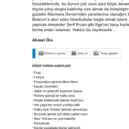
hissettiklerinde, bu durum çok uzun süre böyle dev
dışına çıkış vergisi kaldırılıp vize almak da kolaylaştı
güzelim Marmara Denizi'nden yararlanma olanağını
Bodrum'a akın eden İstanbullular başta olmak üzere,
yapmak isteyenler Şerif Ercan gibi Ege'nin karşı kıyıl
kimse onları tutamaz. Haksız da sayılmazlar...
Ahmet Örs
DİĞER TURİZM HABERLERİ
Prag
Fransa
Firavunların gizemli ülkesi Mısır
Kayak Cennetleri
Valsin ve şinitzelin başkenti Viyana
Paris'te güneşli bir hafta sonu
Düşler beldesinde balonlu keşif turu
Her yaşa her zevke yurtdışı tatili
Halka açık 'fondue' tadında demokrasi
Bu kente gitmek için elinizi çabuk tutun
New York'tan en yeni haberler
Pamukkale
Küçük kasabada büyük tatil keşfi