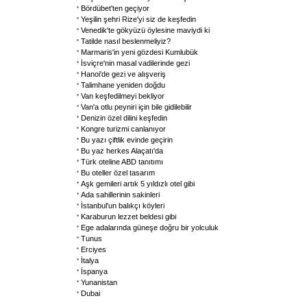
Bördübet'ten geçiyor
Yeşilin şehri Rize'yi siz de keşfedin
Venedik'te gökyüzü öylesine maviydi ki
Tatilde nasıl beslenmeliyiz?
Marmaris'in yeni gözdesi Kumlubük
İsviçre'nin masal vadilerinde gezi
Hanoi'de gezi ve alışveriş
Talimhane yeniden doğdu
Van keşfedilmeyi bekliyor
Van'a otlu peyniri için bile gidilebilir
Denizin özel dilini keşfedin
Kongre turizmi canlanıyor
Bu yazı çiftlik evinde geçirin
Bu yaz herkes Alaçatı'da
Türk oteline ABD tanıtımı
Bu oteller özel tasarım
Aşk gemileri artık 5 yıldızlı otel gibi
Ada sahillerinin sakinleri
İstanbul'un balıkçı köyleri
Karaburun lezzet beldesi gibi
Ege adalarında güneşe doğru bir yolculuk
Tunus
Erciyes
İtalya
İspanya
Yunanistan
Dubai