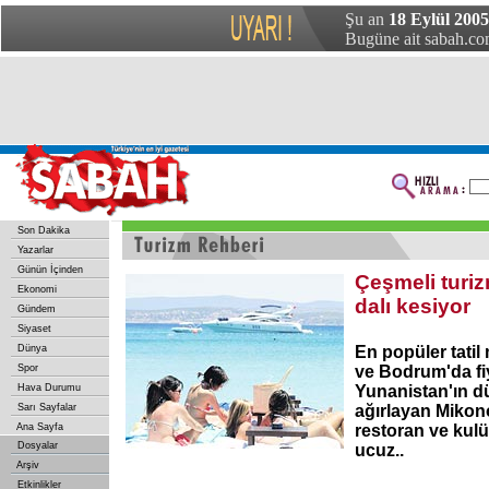
Şu an
18 Eylül 2005
Bugüne ait sabah.com
Son Dakika
Yazarlar
Günün İçinden
Çeşmeli turiz
Ekonomi
dalı kesiyor
Gündem
Siyaset
Dünya
En popüler tati
Spor
ve Bodrum'da fiy
Hava Durumu
Yunanistan'ın d
Sarı Sayfalar
ağırlayan Mikon
Ana Sayfa
restoran ve kulü
Dosyalar
ucuz..
Arşiv
Etkinlikler