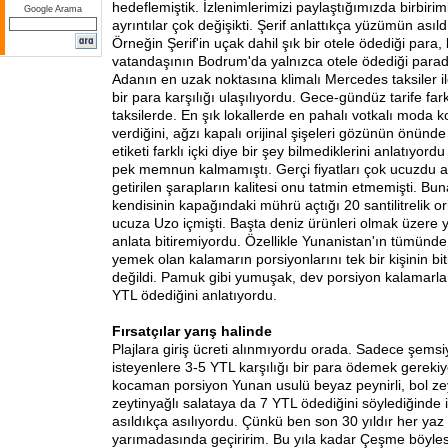
hedeflemiştik. İzlenimlerimizi paylaştığımızda birbirim
Google Arama
ayrıntılar çok değişikti. Şerif anlattıkça yüzümün asıl
Örneğin Şerif'in uçak dahil şık bir otele ödediği para, 
vatandaşının Bodrum'da yalnızca otele ödediği para
Adanın en uzak noktasına klimalı Mercedes taksiler i
bir para karşılığı ulaşılıyordu. Gece-gündüz tarife far
taksilerde. En şık lokallerde en pahalı votkalı moda 
verdiğini, ağzı kapalı orijinal şişeleri gözünün önünde aç
etiketi farklı içki diye bir şey bilmediklerini anlatıyor
pek memnun kalmamıştı. Gerçi fiyatları çok ucuzdu 
getirilen şarapların kalitesi onu tatmin etmemişti. Buna
kendisinin kapağındaki mührü açtığı 20 santilitrelik or
ucuza Uzo içmişti. Başta deniz ürünleri olmak üzere 
anlata bitiremiyordu. Özellikle Yunanistan'ın tümünd
yemek olan kalamarın porsiyonlarını tek bir kişinin 
değildi. Pamuk gibi yumuşak, dev porsiyon kalamarla
YTL ödediğini anlatıyordu.
Fırsatçılar yarış halinde
Plajlara giriş ücreti alınmıyordu orada. Sadece şems
isteyenlere 3-5 YTL karşılığı bir para ödemek gereki
kocaman porsiyon Yunan usulü beyaz peynirli, bol zeyt
zeytinyağlı salataya da 7 YTL ödediğini söylediğind
asıldıkça asılıyordu. Çünkü ben son 30 yıldır her yaz
yarımadasında geçiririm. Bu yıla kadar Çeşme böylesi