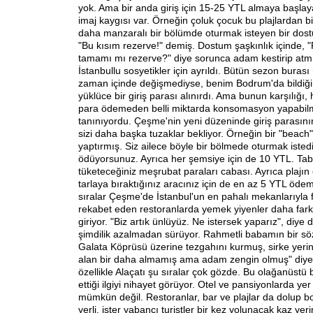
yok. Ama bir anda giriş için 15-25 YTL almaya başlaya
imaj kaygısı var. Örneğin çoluk çocuk bu plajlardan bi
daha manzaralı bir bölümde oturmak isteyen bir dostu
"Bu kısım rezerve!" demiş. Dostum şaşkınlık içinde, 
tamamı mı rezerve?" diye sorunca adam kestirip atmı
İstanbullu sosyetikler için ayrıldı. Bütün sezon burası
zaman içinde değişmediyse, benim Bodrum'da bildiğim
yüklüce bir giriş parası alınırdı. Ama bunun karşılığı, 
para ödemeden belli miktarda konsomasyon yapabil
tanınıyordu. Çeşme'nin yeni düzeninde giriş parasını
sizi daha başka tuzaklar bekliyor. Örneğin bir "beach"
yaptırmış. Siz ailece böyle bir bölmede oturmak isted
ödüyorsunuz. Ayrıca her şemsiye için de 10 YTL. Tabi
tüketeceğiniz meşrubat paraları cabası. Ayrıca plajın
tarlaya bıraktığınız aracınız için de en az 5 YTL öd
sıralar Çeşme'de İstanbul'un en pahalı mekanlarıyla 
rekabet eden restoranlarda yemek yiyenler daha farkl
giriyor. "Biz artık ünlüyüz. Ne istersek yaparız", diye 
şimdilik azalmadan sürüyor. Rahmetli babamın bir s
Galata Köprüsü üzerine tezgahını kurmuş, sirke yerin
alan bir daha almamış ama adam zengin olmuş" diye
özellikle Alaçatı şu sıralar çok gözde. Bu olağanüstü b
ettiği ilgiyi nihayet görüyor. Otel ve pansiyonlarda y
mümkün değil. Restoranlar, bar ve plajlar da dolup bo
yerli, ister yabancı turistler bir kez yolunacak kaz yer