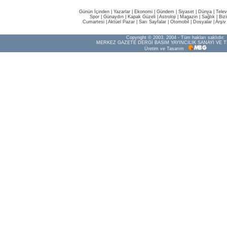
Günün İçinden
|
Yazarlar
|
Ekonomi
|
Gündem
|
Siyaset
|
Dünya |
Telev
Spor
|
Günaydın
|
Kapak Güzeli
|
Astroloji
|
Magazin
|
Sağlık
|
Biz
Cumartesi
|
Aktüel Pazar
|
Sarı Sayfalar
|
Otomobil
|
Dosyalar
|
Arşiv
Copyright © 2003, 2004 - Tüm hakları saklıdır.
MERKEZ GAZETE DERGİ BASIM YAYINCILIK SANAYİ VE T
Üretim ve Tasarım