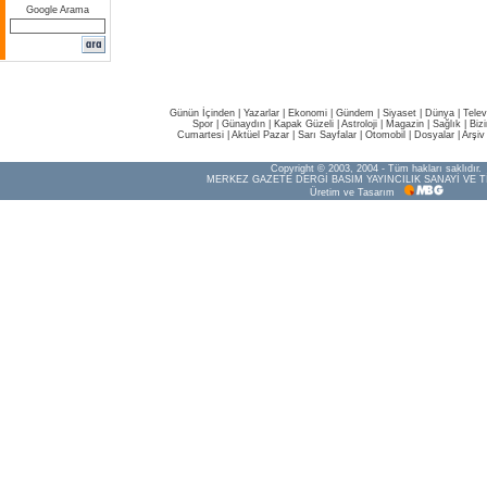
Google Arama
Günün İçinden
|
Yazarlar
|
Ekonomi
|
Gündem
|
Siyaset
|
Dünya |
Telev
Spor
|
Günaydın
|
Kapak Güzeli
|
Astroloji
|
Magazin
|
Sağlık
|
Biz
Cumartesi
|
Aktüel Pazar
|
Sarı Sayfalar
|
Otomobil
|
Dosyalar
|
Arşiv
Copyright © 2003, 2004 - Tüm hakları saklıdır.
MERKEZ GAZETE DERGİ BASIM YAYINCILIK SANAYİ VE T
Üretim ve Tasarım