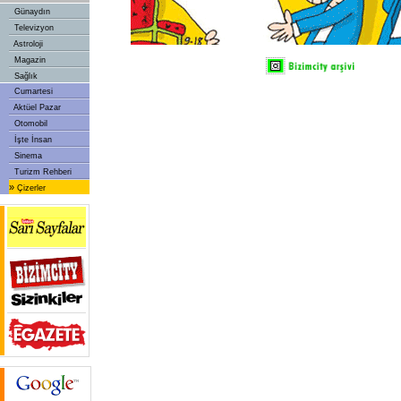
Günaydın
Televizyon
Astroloji
Magazin
Sağlık
Cumartesi
Aktüel Pazar
Otomobil
İşte İnsan
Sinema
Turizm Rehberi
»
Çizerler