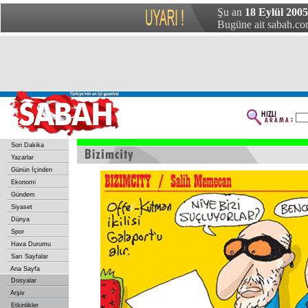
Şu an
18 Eylül 2005
Bugüne ait sabah.com
Son Dakika
Yazarlar
Günün İçinden
Ekonomi
Gündem
Siyaset
Dünya
Spor
Hava Durumu
Sarı Sayfalar
Ana Sayfa
Dosyalar
Arşiv
Etkinlikler