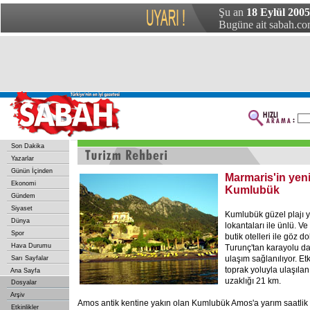
Şu an
18 Eylül 2005
Bugüne ait sabah.com
Son Dakika
Yazarlar
Günün İçinden
Marmaris'in yen
Ekonomi
Kumlubük
Gündem
Siyaset
Kumlubük güzel plajı y
Dünya
lokantaları ile ünlü. V
Spor
butik otelleri ile göz 
Hava Durumu
Turunç'tan karayolu da 
ulaşım sağlanılıyor. E
Sarı Sayfalar
toprak yoluyla ulaşıla
Ana Sayfa
uzaklığı 21 km.
Dosyalar
Arşiv
Amos antik kentine yakın olan Kumlubük Amos'a yarım saatlik
Etkinlikler