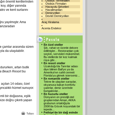
Otobüs Terminalleri
ağın önemli kentlerinden
Otobüs Firmaları
r koy, diğer yanında
Havayolu Şirketleri
tro ve kent surlarını
Havalimanları
Denizyolları
Devlet Demiryolları
ru yayılmıştır. Ama
Araç Kiralama
 manzaradan
Acenta Endeksi
En özel oteller
i ve çamlar arasında süren
Şık, rahat ve özenle dekore
la da ulaşılabilir.
edilmişler... Restoranları çok
seçkin, servisleri mükemmel.
Bu otellerde bir kez kalmak
rüya gibi
...
En resort oteller
Uzakdoğu'da Tanrılar adası
dururken, artan butik
diye bilinen Bali'ye ya da
rya Beach Resort
bu
Amerika'nın sahil cenneti
Florida'ya gitmek isterseniz
...
En romantik oteller
Tekne ile ulaşılan saraylar,
e açılan 14 odası, özel
okyanusa bakan konforlu
ayrıcalıklı hizmet sunuyor.
çadırlar, deniz üzerinde
bungalovlar
...
En huzurlu oteller
mli bir doğasına, eşlik
Dünyanın en prestijli otel
nize doğru çıkıntı yapan
gruplarından Aman, AKKA
grubunun ortaklığıyla
2006'da Göcek koyundaki bir
tepede
...
Fethiye'de bir dağ evinde