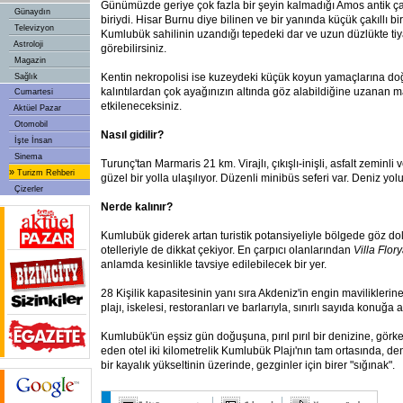
Günümüzde geriye çok fazla bir şeyin kalmadığı Amos antik ç
Günaydın
biriydi. Hisar Burnu diye bilinen ve bir yanında küçük çakıllı bi
Televizyon
Kumlubük sahilinin uzandığı tepedeki dar ve uzun düzlükte tiya
Astroloji
görebilirsiniz.
Magazin
Kentin nekropolisi ise kuzeydeki küçük koyun yamaçlarına doğ
Sağlık
kalıntılardan çok ayağınızın altında göz alabildiğine uzanan
Cumartesi
etkileneceksiniz.
Aktüel Pazar
Otomobil
Nasıl gidilir?
İşte İnsan
Sinema
Turunç'tan Marmaris 21 km. Virajlı, çıkışlı-inişli, asfalt zeminl
»
Turizm Rehberi
güzel bir yolla ulaşılıyor. Düzenli minibüs seferi var. Deniz yoluy
Çizerler
Nerde kalınır?
Kumlubük giderek artan turistik potansiyeliyle bölgede göz dol
otelleriyle de dikkat çekiyor. En çarpıcı olanlarından
Villa Flo
anlamda kesinlikle tavsiye edilebilecek bir yer.
28 Kişilik kapasitesinin yanı sıra Akdeniz'in engin maviliklerin
plajı, iskelesi, restoranları ve barlarıyla, sınırlı sayıda konuğa 
Kumlubük'ün eşsiz gün doğuşuna, pırıl pırıl bir denizine, görke
eden otel iki kilometrelik Kumlubük Plajı'nın tam ortasında, de
bir kayalık yükseltinin üzerinde, gezginler için birer "sığınak".