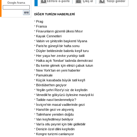
Google Arama
DİĞER TURİZM HABERLERİ
Prag
Fransa
Firavunların gizemli ülkesi Mısır
Kayak Cennetleri
Valsin ve şinitzelin başkenti Viyana
Paris'te güneşli bir hafta sonu
Düşler beldesinde balonlu keşif turu
Her yaşa her zevke yurtdışı tatili
Halka açık 'fondue' tadında demokrasi
Bu kente gitmek için elinizi çabuk tutun
New York'tan en yeni haberler
Pamukkale
Küçük kasabada büyük tatil keşfi
Bördübet'ten geçiyor
Yeşilin şehri Rize'yi siz de keşfedin
Venedik'te gökyüzü öylesine maviydi ki
Tatilde nasıl beslenmeliyiz?
İsviçre'nin masal vadilerinde gezi
Hanoi'de gezi ve alışveriş
Talimhane yeniden doğdu
Van keşfedilmeyi bekliyor
Van'a otlu peyniri için bile gidilebilir
Denizin özel dilini keşfedin
Kongre turizmi canlanıyor