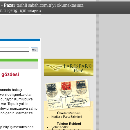
 - Pazar
tarihli sabah.com.tr'yi okumaktasınız.
.tr içeriği için
tıklayın »
i gözdesi
anında balıkçı
e yeni gelişmekte olan
dolduruyor. Kumlubük'e
var. Toprak yol ile
tkileyici manzaraya sahip
n bölgenin Marmaris'e
Ülkeler Rehberi
Kodlar / Para Birimleri
Telefon Rehberi
 yürüyüş mesafesinde.
Şehir Kodları