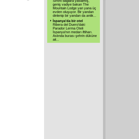
Sırtını dağlara yaslamış,
geniş vadiye bakan The
Mountain Lodge yan yana üç
evden oluşuyor. Bir yandan
dinlenip bir yandan da antik
...
İspanya'da bir otel
Ribera del Duero'daki
Parador Lerma Oteli
İspanya'nın medarı iftiharı.
Aslında burası şehrin düküne
ait
...