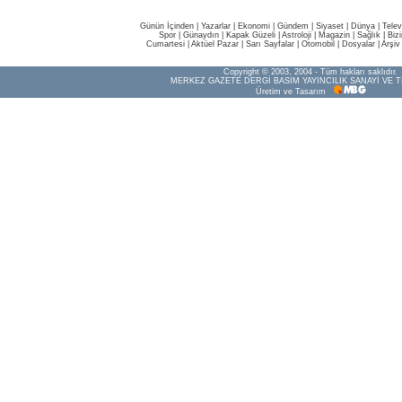
Günün İçinden
|
Yazarlar
|
Ekonomi
|
Gündem
|
Siyaset
|
Dünya |
Telev
Spor
|
Günaydın
|
Kapak Güzeli
|
Astroloji
|
Magazin
|
Sağlık
|
Biz
Cumartesi
|
Aktüel Pazar
|
Sarı Sayfalar
|
Otomobil
|
Dosyalar
|
Arşiv
Copyright © 2003, 2004 - Tüm hakları saklıdır.
MERKEZ GAZETE DERGİ BASIM YAYINCILIK SANAYİ VE T
Üretim ve Tasarım