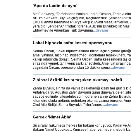
'Apo da Ladin de aynı'
Mc Eldowney, "Teröristlerin isminin Ladin, Öcalan, Zerkavi olma
ABD'nin Ankara Büyükelçiliği'nin, Keçiören'deki Şehitler Anıtı
Eylül'ü anma töreninde PKK'ya karşı kuvvetli mesajlar verildi. 
yeraldığı Şehitler Anıtı'ndaki törene, ABD'nin Büyükelçilik Ma
Eldowney ile Amerikan Türk Savunma
...
devamı
Lokal hipnozla safra kesesi operasyonu
Selma Özcan, 'Lokal hipnoz' altında bilinci açık biçimde girdiği
ameliyatında, hiçbir acı hissetmedi, doktorlara teşekkür etti. 
kalkıp odasında dolaştı. Selma Özcan, safra kesesindeki taş çı
sırasında yemek tarifi verip şarkılar söyledi. Ameliyat sırasın
yaşındaki Özcan, operasyondan 15 dakika sonra
...
devamı
Zihinsel özürlü kızını taşırken okumayı söktü
Zehra Buyruk, sınıfta da yalnız bırakmadığı kızını her gün 3 kilo
Antalya'da 30 Ağustos Zafer Bayramı günü dünyaya gelen zihin
sadece eğitimle iyileşebileceğini öğrenen anne Zehra Buyruk, 
kilometre okula götürüp getirirken okuma yazma öğrendi. Anne
Okul Aile Birliği, Zehra Buyruk'u 'Yılın Annesi'
...
devamı
Gerçek 'Nimet Abla'
Şu sıralar hükümette herkes bir bakanı konuşuyor. Kadın ve A
Bakanı Nimet Çubukçu... Kimseye haber vermeden, tebdili kıy