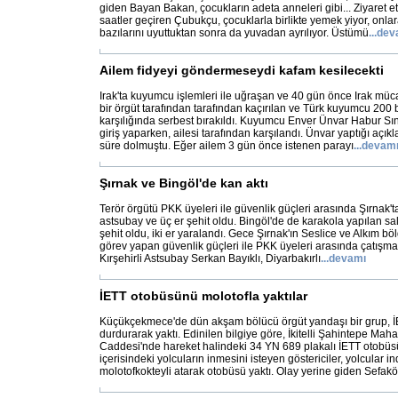
giden Bayan Bakan, çocukların adeta anneleri gibi... Ziyaret e
saatler geçiren Çubukçu, çocuklarla birlikte yemek yiyor, onla
bazılarını uyuttuktan sonra da yuvadan ayrılıyor. Üstümü
...
dev
Ailem fidyeyi göndermeseydi kafam kesilecekti
Irak'ta kuyumcu işlemleri ile uğraşan ve 40 gün önce Irak mücah
bir örgüt tarafından tarafından kaçırılan ve Türk kuyumcu 200 b
karşılığında serbest bırakıldı. Kuyumcu Enver Ünvar Habur Sın
giriş yaparken, ailesi tarafından karşılandı. Ünvar yaptığı açı
süre dolmuştu. Eğer ailem 3 gün önce istenen parayı
...
devam
Şırnak ve Bingöl'de kan aktı
Terör örgütü PKK üyeleri ile güvenlik güçleri arasında Şırnak't
astsubay ve üç er şehit oldu. Bingöl'de de karakola yapılan sa
şehit oldu, iki er yaralandı. Gece Şırnak'ın Seslice ve Alkım bö
görev yapan güvenlik güçleri ile PKK üyeleri arasında çatışma 
Kırşehirli Astsubay Serkan Bayıklı, Diyarbakırlı
...
devamı
İETT otobüsünü molotofla yaktılar
Küçükçekmece'de dün akşam bölücü örgüt yandaşı bir grup, 
durdurarak yaktı. Edinilen bilgiye göre, İkitelli Şahintepe Maha
Caddesi'nde hareket halindeki 34 YN 689 plakalı İETT otobü
içerisindeki yolcuların inmesini isteyen göstericiler, yolcular i
molotofkokteyli atarak otobüsü yaktı. Olay yerine giden Sefaköy