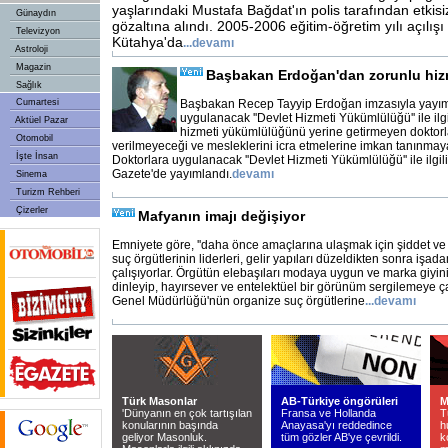
yaşlarındaki Mustafa Bağdat'ın polis tarafından etkisiz
Günaydın
gözaltına alındı. 2005-2006 eğitim-öğretim yılı açılışı 
Televizyon
Kütahya'da
...
devamı
Astroloji
Magazin
Başbakan Erdoğan'dan zorunlu hiz
Sağlık
Cumartesi
Başbakan Recep Tayyip Erdoğan imzasıyla yayım
uygulanacak ''Devlet Hizmeti Yükümlülüğü'' ile ilg
Aktüel Pazar
hizmeti yükümlülüğünü yerine getirmeyen doktorl
Otomobil
verilmeyeceği ve mesleklerini icra etmelerine imkan tanınmayac
İşte İnsan
Doktorlara uygulanacak ''Devlet Hizmeti Yükümlülüğü'' ile ilgi
Gazete'de yayımlandı.
devamı
Sinema
Turizm Rehberi
Çizerler
Mafyanın imajı değişiyor
Emniyete göre, ''daha önce amaçlarına ulaşmak için şiddet ve t
suç örgütlerinin liderleri, gelir yapıları düzeldikten sonra işa
çalışıyorlar. Örgütün elebaşıları modaya uygun ve marka giyini
dinleyip, hayırsever ve entelektüel bir görünüm sergilemeye ça
Genel Müdürlüğü'nün organize suç örgütlerine
...
devamı
Türk Masonlar
AB-Türkiye öngörüleri
M
'Dünyanın en çok tartışılan
Fransa ve Hollanda
T
konularının başında
Anayasa'yı reddedince
h
geliyor Masonluk.
tüm gözler AB'ye çevrildi.
k