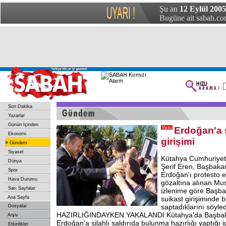
Şu an
12 Eylül 2005
Bugüne ait sabah.com
Son Dakika
Yazarlar
Günün İçinden
Erdoğan'a 
Ekonomi
girişimi
»
Gündem
Siyaset
Kütahya Cumhuriyet
Dünya
Şerif Eren, Başbaka
Spor
Erdoğan'ı protesto e
Hava Durumu
gözaltına alınan Mus
Sarı Sayfalar
izlenime göre Başb
Ana Sayfa
suikast girişiminde 
saptadıklarını söyl
Dosyalar
HAZIRLIĞINDAYKEN YAKALANDI Kütahya'da Başbak
Arşiv
Erdoğan'a silahlı saldırıda bulunma hazırlığı yaptığı i
Etkinlikler