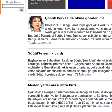
Masonlarla ilgili aklınızda
m
Google Arama
tek bir...
Çocuk korksa da okula gönderilmeli
Profesör Dr. Bengi Semerci'ye göre okul korkusu
ailelerin kendi kaygılarını çocuklarına yansıtmas
okula gidersem evdeki durum belki bozulabilir' diy
Bugünkü Pazartesi Sohbeti konuğum çocuk psikolojisinde uzma
Bengi Semerci. Semerci ile ailelerin çocuklar üzerindeki önem
Yapılan
...
devamı
Söğüt'te şenlik vardı
Başbakan ve Bahçeli'nin katıldığı Söğüt Şenlikleri'nde milliyet
kardeşlik çağrısını protesto ettiler . Geçen hafta Abdullah Öcal
otobüslerle Gemlik'e gitmek isteyen grupların, polis tarafında
vatandaşların otobüslere saldırması sonucu gerginlik yaşanan B
vardı. Söğüt ilçesinde düzenlenen 724.
devamı
Medeniyetler arası imza krizi
Çok sayıda Avrupalı parlamenterin katılacağı ve Bob Geldof gib
vereceği 'Medeniyetler Buluşması' organizasyonu, Büyükşehi
Belediyesi arasındaki imza krizi nedeniyle ertelendi. AB ile m
başlamasının ön görüldüğü 3 Ekim'den 10 gün önce, çok sayı
katılımıyla İstanbul'da gerçekleştirilmesi planlanan
...
devamı