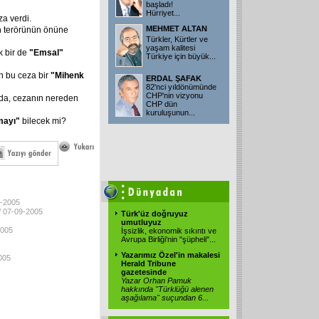
başladı!
Hürriyet...
za verdi.
MEHMET ALTAN
n terörünün önüne
Türkler, Kürtler ve
yaşam kalitesi
k bir de
"Emsal"
Türkiye için büyük...
n bu ceza bir
"Mihenk
ERDAL ŞAFAK
82'nci yıldönümünde
CHP'nin vizyonu
da, cezanın nereden
CHP dün
kuruluşunun...
mayı"
bilecek mi?
9-2005
/ 07-09-2005
Türk'üz doğruyuz
umutluyuz
2005
İşsizlik, ekonomik sıkıntı ve
Avrupa Birliği'nin "şüpheli"...
Yazarımız Özel'in makalesi
005
Herald Tribune
gazetesinde
Yazar Orhan Pamuk
hakkında "Türklüğü alenen
aşağılama" suçundan 6...