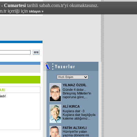
 - Cumartesi
tarihli sabah.com.tr'yi okumaktasınız.
.tr içeriği için
tıklayın »
YILMAZ ÖZDİL
Günde 4 dolar...
Birleşmiş Milletler'in
adı!
raporuna göre,...
ALİ KIRCA
Kuşlara dair -3
Kuşlara dair başlığıyla
kaleme aldığımız...
FATİH ALTAYLI
Hürriyet'te yalan
yazma dönemi mi