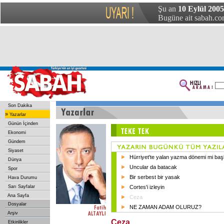
Şu an
10 Eylül 2005
Bugüne ait sabah.com
Son Dakika
»
Yazarlar
Günün İçinden
Ekonomi
Gündem
Siyaset
Hürriyet'te yalan yazma dönemi mi başl
Dünya
Uncular da batacak
Spor
Bir serbest bir yasak
Hava Durumu
Sarı Sayfalar
Cortes'i izleyin
Ana Sayfa
Ceza
Dosyalar
NE ZAMAN ADAM OLURUZ?
Arşiv
Ceza
Etkinlikler