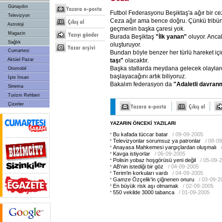
Günaydın
Futbol Federasyonu Beşiktaş'a ağır bir ce
Televizyon
Ceza ağır ama bence doğru. Çünkü tribü
Astroloji
geçmenin başka çaresi yok.
Magazin
Burada Beşiktaş
"İlk
yanan"
oluyor. Anca
Sağlık
oluşturuyor.
Cumartesi
Bundan böyle benzer her türlü hareket içi
taşı"
olacaktır.
Aktüel Pazar
Başka statlarda meydana gelecek olaylar
Otomobil
başlayacağını artık biliyoruz.
İşte İnsan
Bakalım federasyon da
"Adaletli
davran
Sinema
Turizm Rehberi
Çizerler
YAZARIN ÖNCEKİ YAZILARI
Bu kafada tüccar batar
/ 09-09-2005
Televizyonlar sorumsuz ya patronlar
/ 08-0
Anayasa Mahkemesi yargıçlardan oluşmalı
Kavga istiyorlar
/ 06-09-2005
Polisin yobaz hoşgörüsü yeni değil
/ 05-09-
AB'nin istediği bir göz
/ 04-09-2005
Terim'in korkuları vardı
/ 04-09-2005
Gamze Özçelik'in çiğnenen onuru
/ 03-09-2
En büyük risk aşı olmamak
/ 02-09-2005
550 vekilde 3000 tabanca
/ 01-09-2005