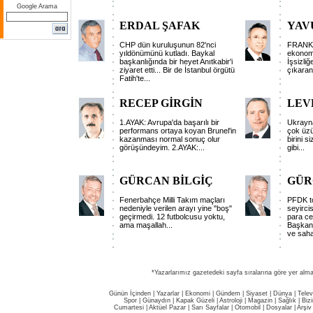
Google Arama
ERDAL ŞAFAK
YAV
CHP dün kuruluşunun 82'nci
FRANKF
yıldönümünü kutladı. Baykal
ekonomi.
başkanlığında bir heyet Anıtkabir'i
İşsizliğ
ziyaret etti... Bir de İstanbul örgütü
çıkaran 
Fatih'te...
RECEP GİRGİN
LEV
1.AYAK: Avrupa'da başarılı bir
Ukrayna
performans ortaya koyan Brunel'in
çok üzü
kazanması normal sonuç olur
birini s
görüşündeyim. 2.AYAK:...
gibi...
GÜRCAN BİLGİÇ
GÜR
Fenerbahçe Milli Takım maçları
PFDK to
nedeniyle verilen arayı yine "boş"
seyirci
geçirmedi. 12 futbolcusu yoktu,
para ce
ama maşallah...
Başkan
ve sah
*Yazarlarımız gazetedeki sayfa sıralarına göre yer alma
Günün İçinden
|
Yazarlar
|
Ekonomi
|
Gündem
|
Siyaset
|
Dünya |
Telev
Spor
|
Günaydın
|
Kapak Güzeli
|
Astroloji
|
Magazin
|
Sağlık
|
Biz
Cumartesi
|
Aktüel Pazar
|
Sarı Sayfalar
|
Otomobil
|
Dosyalar
|
Arşiv