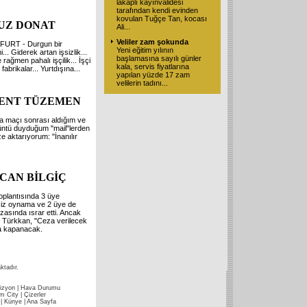
lakaplı kayınvalidesi
tarafından kendi evinden
kovulan Tuğçe Tan, kocası
UZ DONAT
Ali...
Veliler zam şokunda
URT - Durgun bir
Yeni eğitim yılının
.. Giderek artan işsizlik...
başlamasına sayılı günler
e rağmen pahalı işçilik... İşçi
kala, servis fiyatlarına
fabrikalar... Yurtdışına...
yapılan yüzde 17 zam
velilerin tadını...
ENT TÜZEMEN
 maçı sonrası aldığım ve
ntü duyduğum "mail"lerden
ize aktarıyorum: "İnanılır
CAN BİLGİÇ
plantısında 3 üye
siz oynama ve 2 üye de
zasında ısrar etti. Ancak
 Türkkan, "Ceza verilecek
a kapanacak.
ktadır.
izyon
|
Hava Durumu
im City
|
Çizerler
|
Künye
|
Ana Sayfa