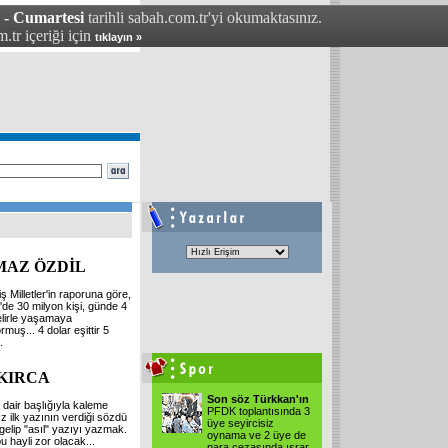
 - Cumartesi
tarihli sabah.com.tr'yi okumaktasınız.
.tr içeriği için
tıklayın »
MAZ ÖZDİL
ş Milletler'in raporuna göre,
'de 30 milyon kişi, günde 4
elirle yaşamaya
rmuş... 4 dolar eşittir 5
.
 KIRCA
Son söz Türkkan'ın
 dair başlığıyla kaleme
PFDK toplantısında 3
ız ilk yazının verdiği sözdü
üye seyircisiz
 gelip "asıl" yazıyı yazmak.
oynama ve 2 üye de
u hayli zor olacak...
para cezasında ısrar