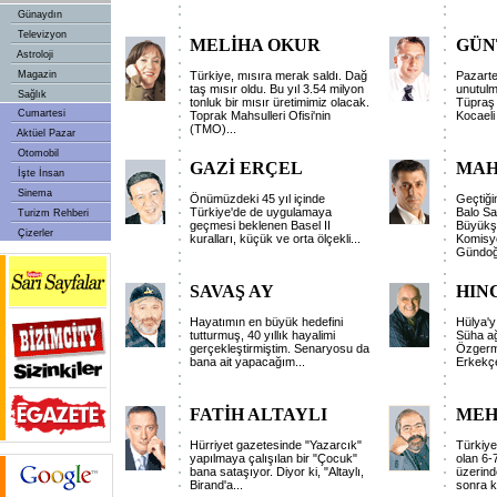
Günaydın
Televizyon
MELİHA OKUR
GÜN
Astroloji
Magazin
Türkiye, mısıra merak saldı. Dağ
Pazarte
taş mısır oldu. Bu yıl 3.54 milyon
unutulm
Sağlık
tonluk bir mısır üretimimiz olacak.
Tüpraş i
Cumartesi
Toprak Mahsulleri Ofisi'nin
Kocaeli 
(TMO)...
Aktüel Pazar
Otomobil
GAZİ ERÇEL
MAH
İşte İnsan
Sinema
Önümüzdeki 45 yıl içinde
Geçtiği
Türkiye'de de uygulamaya
Balo Sa
Turizm Rehberi
geçmesi beklenen Basel II
Büyükşe
Çizerler
kuralları, küçük ve orta ölçekli...
Komisy
Gündoğa
SAVAŞ AY
HIN
Hayatımın en büyük hedefini
Hülya'yı
tutturmuş, 40 yıllık hayalimi
Süha ağ
gerçekleştirmiştim. Senaryosu da
Özgermi
bana ait yapacağım...
Erkekçe
FATİH ALTAYLI
MEH
Hürriyet gazetesinde "Yazarcık"
Türkiye
yapılmaya çalışılan bir "Çocuk"
olan 6-7
bana sataşıyor. Diyor ki, "Altaylı,
üzerinde
Birand'a...
sonra k