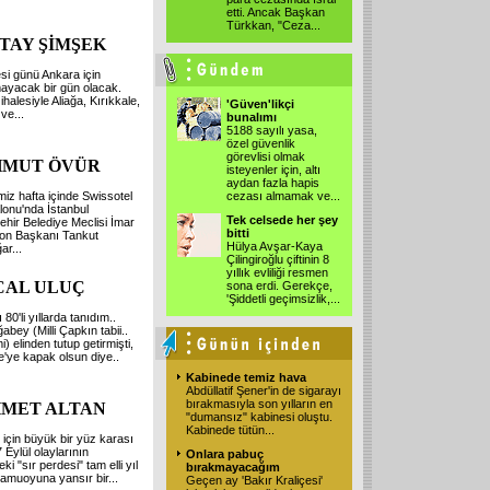
etti. Ancak Başkan
Türkkan, "Ceza...
TAY ŞİMŞEK
si günü Ankara için
ayacak bir gün olacak.
halesiyle Aliağa, Kırıkkale,
'Güven'likçi
ve...
bunalımı
5188 sayılı yasa,
özel güvenlik
görevlisi olmak
MUT ÖVÜR
isteyenler için, altı
aydan fazla hapis
miz hafta içinde Swissotel
cezası almamak ve...
lonu'nda İstanbul
Tek celsede her şey
hir Belediye Meclisi İmar
bitti
on Başkanı Tankut
Hülya Avşar-Kaya
r...
Çilingiroğlu çiftinin 8
yıllık evliliği resmen
CAL ULUÇ
sona erdi. Gerekçe,
'Şiddetli geçimsizlik,...
 80'li yıllarda tanıdım..
abey (Milli Çapkın tabii..
) elinden tutup getirmişti,
'ye kapak olsun diye..
Kabinede temiz hava
Abdüllatif Şener'in de sigarayı
bırakmasıyla son yılların en
MET ALTAN
"dumansız" kabinesi oluştu.
Kabinede tütün...
 için büyük bir yüz karası
 Eylül olaylarının
Onlara pabuç
ki "sır perdesi" tam elli yıl
bırakmayacağım
amuoyuna yansır bir...
Geçen ay 'Bakır Kraliçesi'