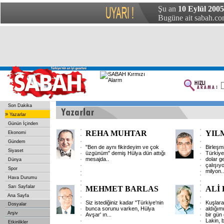
Şu an
10 Eylül 2005
Bugüne ait sabah.com
Son Dakika
»
Yazarlar
Günün İçinden
REHA MUHTAR
YIL
Ekonomi
Gündem
"Ben de aynı fikirdeyim ve çok
Birleşmi
Siyaset
üzgünüm" demiş Hülya dün attığı
Türkiye
mesajda..
dolar g
Dünya
çalışıyo
Spor
milyon..
Hava Durumu
Sarı Sayfalar
MEHMET BARLAS
ALİ
Ana Sayfa
Siz istediğiniz kadar "Türkiye'nin
Kuşlara
Dosyalar
bunca sorunu varken, Hülya
aldığım
Arşiv
Avşar' ın...
bir gün
Lakin, b
Etkinlikler