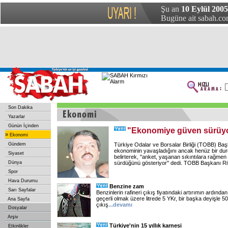
Şu an
10 Eylül 2005
Bugüne ait sabah.com
Son Dakika
Yazarlar
Günün İçinden
"Ekonomiye güven sürüy
»
Ekonomi
Gündem
Türkiye Odalar ve Borsalar Birliği (TOBB) Başk
ekonominin yavaşladığını ancak henüz bir durg
Siyaset
belirterek, ''anket, yaşanan sıkıntılara rağmen
Dünya
sürdüğünü gösteriyor'' dedi. TOBB Başkanı Rif
Spor
Hava Durumu
Benzine zam
Sarı Sayfalar
Benzinlerin rafineri çıkış fiyatındaki artırımın ardınd
geçerli olmak üzere litrede 5 YKr, bir başka deyişle 50 b
Ana Sayfa
çıkış
...
devamı
Dosyalar
Arşiv
Türkiye'nin 15 yıllık karnesi
Etkinlikler