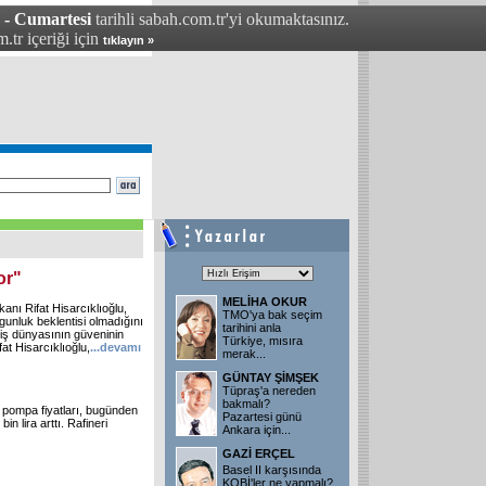
 - Cumartesi
tarihli sabah.com.tr'yi okumaktasınız.
.tr içeriği için
tıklayın »
or"
MELİHA OKUR
anı Rifat Hisarcıklıoğlu,
TMO'ya bak seçim
unluk beklentisi olmadığını
tarihini anla
 iş dünyasının güveninin
Türkiye, mısıra
at Hisarcıklıoğlu,
...
devamı
merak...
GÜNTAY ŞİMŞEK
Tüpraş'a nereden
bakmalı?
an pompa fiyatları, bugünden
Pazartesi günü
in lira arttı. Rafineri
Ankara için...
GAZİ ERÇEL
Basel II karşısında
KOBİ'ler ne yapmalı?