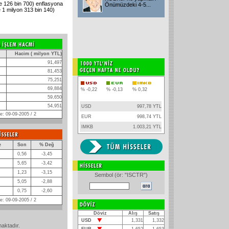
e 126 bin 700) enflasyona
Önümüzdeki 4-5...
e 1 milyon 313 bin 140)
Hacim ( milyon YTL)
91,497
81,453
75,251
69,884
% -0,22
% -0,13
% 0,32
59,650
54,951
USD
997,78 YTL
: 09-09-2005 / 2
EUR
998,74 YTL
IMKB
1.003,21 YTL
e
Son
% Değ
0,56
-3,45
5,65
-3,42
1,23
-3,15
Sembol (ör: "ISCTR")
5,05
-2,88
0,75
-2,60
: 09-09-2005 / 2
Döviz
Alış
Satış
USD
1,331
1,332
maktadır.