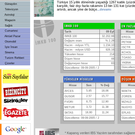
Türkiye 15 yıllık dönemde yaşadığı 1267 katlık (yüzd
Günaydın
karşılık, faiz dışı fazla rakamını 13 bin 131 kat (yüzd
artırdı, ancak yine de bütçe
...
devamı
Televizyon
Astroloji
Magazin
Sağlık
Cumartesi
Tarih
09 Eyl
Hisse
Aktüel Pazar
IMKB 100
32.202,66
EREGL
Değişim oranı
% 2,28
Otomobil
PETKM
Hacim - milyon YTL
1.234,10
İşte İnsan
ISCTR
Hacim - milyon USD
926,16
Sinema
KCHOL
Yükselen hisse
214
TOASO
Turizm Rehberi
Düşen hisse
44
YKBNK
Çizerler
Değişmeyen hisse
83
Güncelleme
Güncelleme: 09-09-2005 / 2
Hisse
Son
% Değ
Hiss
5,95
18,06
AYCES
MAKTK
2,57
15,77
GUSGR
ZOREN
8,75
12,90
FVORI
MZHLD
3,72
11,38
METUR
NUGYO
18,80
11,24
SKTAS
EPLAS
Güncelleme: 09-09-2005 / 2
Güncelleme
* Kapanış verileri IBS Yazılım tarafından sağlan