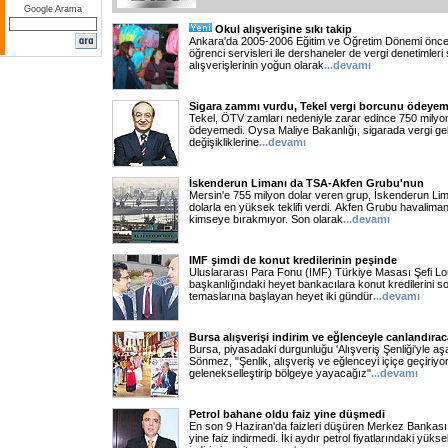
Google Arama
Okul alışverişine sıkı takip
Ankara'da 2005-2006 Eğitim ve Öğretim Dönemi öncesi,
öğrenci servisleri ile dershaneler de vergi denetimleri s
alışverişlerinin yoğun olarak
...
devamı
Sigara zammı vurdu, Tekel vergi borcunu ödeyem
Tekel, ÖTV zamları nedeniyle zarar edince 750 milyon
ödeyemedi. Oysa Maliye Bakanlığı, sigarada vergi geli
değişikliklerine
...
devamı
İskenderun Limanı da TSA-Akfen Grubu'nun
Mersin'e 755 milyon dolar veren grup, İskenderun Lim
dolarla en yüksek teklifi verdi. Akfen Grubu havalimanı
kimseye bırakmıyor. Son olarak
...
devamı
IMF şimdi de konut kredilerinin peşinde
Uluslararası Para Fonu (IMF) Türkiye Masası Şefi Lo
başkanlığındaki heyet bankacılara konut kredilerini s
temaslarına başlayan heyet iki gündür
...
devamı
Bursa alışverişi indirim ve eğlenceyle canlandıra
Bursa, piyasadaki durgunluğu 'Alışveriş Şenliği'yle 
Sönmez, "Şenlik, alışveriş ve eğlenceyi içiçe geçiriyor.
gelenekselleştirip bölgeye yayacağız"
...
devamı
Petrol bahane oldu faiz yine düşmedi
En son 9 Haziran'da faizleri düşüren Merkez Bankası
yine faiz indirmedi. İki aydır petrol fiyatlarındaki yüks