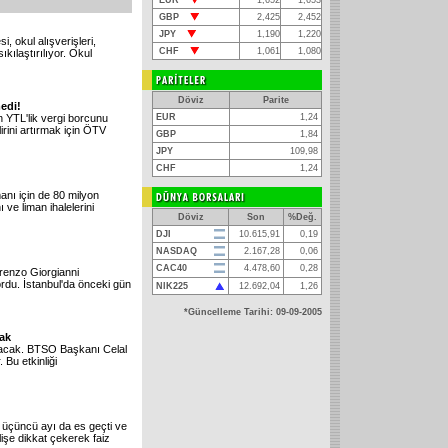
EUR
1,652
1,653
GBP
2,425
2,452
JPY
1,190
1,220
 okul alışverişleri,
CHF
1,061
1,080
ıkılaştırılıyor. Okul
Döviz
Parite
edi!
 YTL'lik vergi borcunu
EUR
1,24
rini artırmak için ÖTV
GBP
1,84
JPY
109,98
CHF
1,24
anı için de 80 milyon
 ve liman ihalelerini
Döviz
Son
%Değ.
DJI
10.615,91
0,19
NASDAQ
2.167,28
0,06
CAC40
4.478,60
0,28
renzo Giorgianni
ordu. İstanbul'da önceki gün
NIK225
12.692,04
1,26
*Güncelleme Tarihi: 09-09-2005
cak
aşacak. BTSO Başkanı Celal
 Bu etkinliği
 üçüncü ayı da es geçti ve
elişe dikkat çekerek faiz