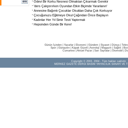
Ödevi Bir Korku Nesnesi Olmaktan Çıkarmak Gerekir
'ders Çalıştırırken Oyundan Etkin Biçimde Yararlanın'
Annesine Bağımlı Çocuklar Okuldan Daha Çok Korkuyor
Çocuğunuzu Eğitmeye Okul Çağından Önce Başlayın
Kadınlar Her Yıl Simir Testi Yaptırmalı
Hepsinden Günde Bir Kere!
Günün İçinden
|
Yazarlar
|
Ekonomi
|
Gündem
|
Siyaset
|
Dünya |
Telev
Spor
|
Günaydın
|
Kapak Güzeli
|
Astroloji
|
Magazin
|
Sağlık
|
Biz
Cumartesi
|
Aktüel Pazar
|
Sarı Sayfalar
|
Otomobil
|
Do
Copyright © 2003, 2004 - Tüm hakları saklıdır.
MERKEZ GAZETE DERGİ BASIM YAYINCILIK SANAYİ VE T