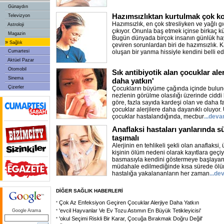
Günaydın
Hazımsızlıktan kurtulmak çok k
Televizyon
Hazımsızlık, en çok stresliyken ve yağlı g
Astroloji
çıkıyor. Onunla baş etmek içinse birkaç k
Magazin
Bugün dünyada birçok insanın günlük h
»
Sağlık
çeviren sorunlardan biri de hazımsızlık. 
Cumartesi
oluşan bir yanma hissiyle kendini belli e
Aktüel Pazar
Otomobil
Sık antibiyotik alan çocuklar aler
Sinema
daha yatkın'
Çizerler
Çocukların büyüme çağında içinde bulundu
nezlenin görülme olasılığı üzerinde ciddi 
göre, fazla sayıda kardeşi olan ve daha f
çocuklar alerjilere daha dayanıklı oluyor
çocuklar hastalandığında, mecbur
...deva
Anaflaksi hastaları yanlarında s
taşımalı
Alerjinin en tehlikeli şekli olan anaflaksi,
kişinin ölüm nedeni olarak kayıtlara geçi
basmasıyla kendini göstermeye başlayan
müdahale edilmediğinde kısa sürede ölüm
hastalığa yakalananların her zaman
...de
DİĞER SAĞLIK HABERLERİ
Çok Az Enfeksiyon Geçiren Çocuklar Alerjiye Daha Yatkın
'evcil Hayvanlar Ve Ev Tozu Astımın En Büyük Tetikleyicisi'
Google Arama
'okul Seçimi Riskli Bir Karar, Çocuğa Bırakmak Doğru Değil'