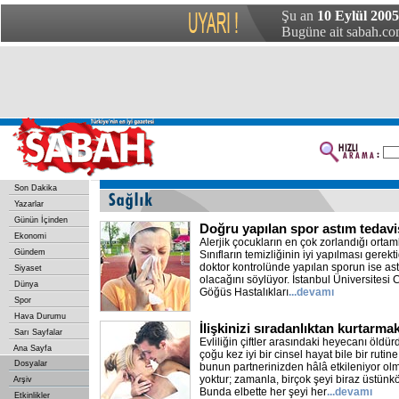
Şu an
10 Eylül 2005
Bugüne ait sabah.com
Son Dakika
Yazarlar
Günün İçinden
Doğru yapılan spor astım tedavi
Ekonomi
Alerjik çocukların en çok zorlandığı ortaml
Gündem
Sınıfların temizliğinin iyi yapılması gerekt
doktor kontrolünde yapılan sporun ise as
Siyaset
olacağını söylüyor. İstanbul Üniversitesi
Dünya
Göğüs Hastalıkları
...devamı
Spor
Hava Durumu
İlişkinizi sıradanlıktan kurtarma
Sarı Sayfalar
Evliliğin çiftler arasındaki heyecanı öldü
Ana Sayfa
çoğu kez iyi bir cinsel hayat bile bir rutin
Dosyalar
bunun partnerinizden hâlâ etkileniyor olma
yoktur; zamanla, birçok şeyi biraz üstünk
Arşiv
Bunda elbette her şeyi her
...devamı
Etkinlikler