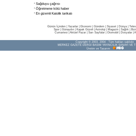
Sağduyu çağrısı
Öğretmene kötü haber
En gizemli Katolik tarikatı
Günün İçinden
|
Yazarlar
|
Ekonomi
|
Gündem
|
Siyaset
|
Dünya |
Telev
Spor
|
Günaydın
|
Kapak Güzeli
|
Astroloji
|
Magazin
|
Sağlık
|
Biz
Cumartesi
|
Aktüel Pazar
|
Sarı Sayfalar
|
Otomobil
|
Dosyalar
|
A
Copyright © 2003, 2004 - Tüm hakları saklıdır.
MERKEZ GAZETE DERGİ BASIM YAYINCILIK SANAYİ VE T
Üretim ve Tasarım