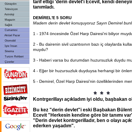
tarif ettiği 'derin devlet'i Ecevit, kendi den
Günaydın
tanımladı.
Televizyon
Astroloji
DEMİREL'E 5 SORU
Magazin
Madem derin devlet konuşuyoruz Sayın Demirel bunl
Sağlık
Cumartesi
1 - 1974 öncesinde Özel Harp Dairesi'ni biliyor muyd
Aktüel Pazar
Otomobil
2 - Bu dairenin sivil uzantısının bazı iç olaylarda kullan
İşte İnsan
muydu?
Sinema
Turizm Rehberi
3 - Haberi varsa bu durumdan huzursuzluk duydu m
Çizerler
4 - Eğer bir huzursuzluk duyduysa herhangi bir önlem
5 - Demirel, Özel Harp Dairesi'nin özelliklerinden 
Kontrgerillayı açıkladım iyi oldu, başbakan 
Bu kez "derin devlet"i eski Başbakan Bülent 
Ecevit "Herkesin kendine göre bir tanımı var"
"Derin devlet kontrgerilladır, ben o olayı aç
ederken yaşadım".