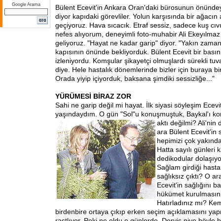
Google Arama
Bülent Ecevit'in Ankara Oran'daki bürosunun önündeyi
diyor kapıdaki görevliler. Yolun karşısında bir ağacın
geçiyoruz. Hava sıcacık. Etraf sessiz, sadece kuş cıvılt
nefes alıyorum, deneyimli foto-muhabir Ali Ekeyılmaz
geliyoruz. "Hayat ne kadar garip" diyor. "Yakın zama
kapısının önünde bekliyorduk. Bülent Ecevit bir bası
izleniyordu. Komşular şikayetçi olmuşlardı sürekli tuva
diye. Hele hastalık dönemlerinde bizler için buraya bi
Orada yiyip içiyorduk, baksana şimdiki sessizliğe..."
YÜRÜMESİ BİRAZ ZOR
Sahi ne garip değil mi hayat. İlk siyasi söyleşim Ecevit
yaşındaydım. O gün "Sol"u konuşmuştuk, Baykal'ı k
aktı değil
mi? Ali'nin 
ara Bülent Ecevit'in
hepimizi çok yakından
Hatta sayılı günleri 
dedikodular dolaşıyo
Sağlam girdiği hasta
sağlıksız çıktı? O a
Ecevit'in sağlığını b
hükümet kurulmasını 
Hatırladınız mı? Kem
birdenbire ortaya çıkıp erken seçim açıklamasını ya
rastlıyor. Peki ne oldu o günlerde, Derviş niye böyle 