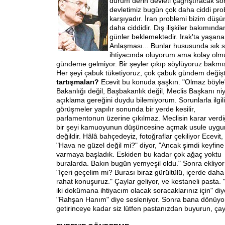
durum derin devleti çağrıştıracak so
devletimiz bugün çok daha ciddi pro
karşıyadır. İran problemi bizim dü
daha ciddidir. Dış ilişkiler bakımında
günler beklemektedir. Irak'ta yaşananl
Anlaşması... Bunlar hususunda sık 
ihtiyacında oluyorum ama kolay olmuy
gündeme gelmiyor. Bir şeyler çıkıp söylüyoruz bakm
Her şeyi çabuk tüketiyoruz, çok çabuk gündem değişt
tartışmaları?
Ecevit bu konuda şaşkın. "Olmaz böyle" 
Bakanlığı değil, Başbakanlık değil, Meclis Başkanı ni
açıklama gereğini duydu bilemiyorum. Sorunlarla ilgili
görüşmeler yapılır sonunda bir yerde kesilir,
parlamentonun üzerine çıkılmaz. Meclisin karar verdi
bir şeyi kamuoyunun düşüncesine açmak usule uygu
değildir. Hâlâ bahçedeyiz, fotoğraflar çekiliyor Ecevit,
"Hava ne güzel değil mi?" diyor, "Ancak şimdi keyfine
varmaya başladık. Eskiden bu kadar çok ağaç yoktu
buralarda. Bakın bugün yemyeşil oldu." Sonra ekliyor
"İçeri geçelim mi? Burası biraz gürültülü, içerde daha
rahat konuşuruz." Çaylar geliyor, ve kestaneli pasta. "
iki dokümana ihtiyacım olacak soracaklarınız için" diy
"Rahşan Hanım" diye sesleniyor. Sonra bana dönüyo
getirinceye kadar siz lütfen pastanızdan buyurun, çayı