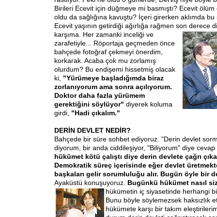
Birileri Ecevit için düğmeye mi basmıştı? Ecevit ölü
oldu da sağlığına kavuştu? İçeri girerken aklımda bu 
Ecevit yaşının getirdiği ağırlığa rağmen son derece di
karşıma. Her zamanki inceliği ve
zarafetiyle... Röportaja geçmeden önce
bahçede fotoğraf çekmeyi önerdim,
korkarak. Acaba çok mu zorlamış
olurdum? Bu endişemi hissetmiş olacak
ki,
"Yürümeye başladığımda biraz
zorlanıyorum ama sonra açılıyorum.
Doktor daha fazla yürümem
gerektiğini söylüyor"
diyerek koluma
girdi,
"Hadi çıkalım."
DERİN DEVLET NEDİR?
Bahçede bir süre sohbet ediyoruz. "Derin devlet sor
diyorum, bir anda ciddileşiyor, "Biliyorum" diye cevap 
hükümet kötü çalıştı diye derin devlete çağrı çı
Demokratik süreç içerisinde eğer devlet üretmekt
başkaları gelir sorumluluğu alır. Bugün öyle bir d
Ayaküstü konuşuyoruz.
Bugünkü hükümet nasıl s
hükümetin iç siyasetinde herhangi bi
Bunu böyle söylemezsek haksızlık etm
hükümete karşı bir takım eleştiriler