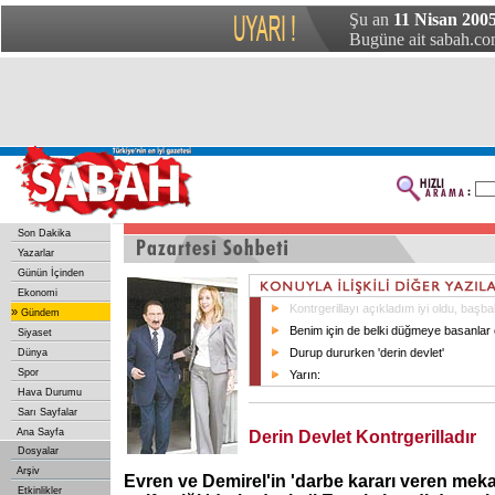
Şu an
11 Nisan 2005
Bugüne ait sabah.com
Son Dakika
Yazarlar
Günün İçinden
Ekonomi
Kontrgerillayı açıkladım iyi oldu, baş
»
Gündem
Benim için de belki düğmeye basanlar 
Siyaset
Durup dururken 'derin devlet'
Dünya
Spor
Yarın:
Hava Durumu
Sarı Sayfalar
Ana Sayfa
Derin Devlet Kontrgerilladır
Dosyalar
Arşiv
Evren ve Demirel'in 'darbe kararı veren mek
Etkinlikler