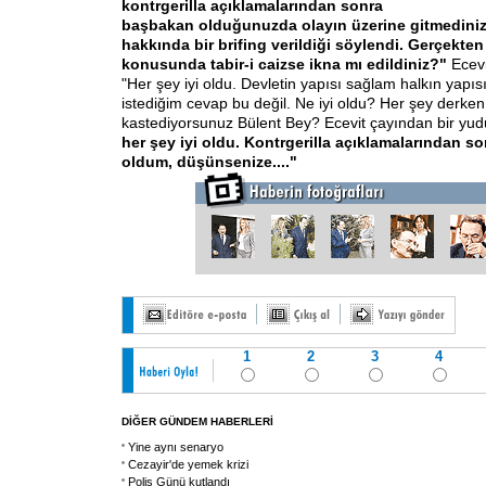
kontrgerilla açıklamalarından sonra
başbakan olduğunuzda olayın üzerine gitmediniz
hakkında bir brifing verildiği söylendi. Gerçekten
konusunda tabir-i caizse ikna mı edildiniz?"
Ecev
"Her şey iyi oldu. Devletin yapısı sağlam halkın yapıs
istediğim cevap bu değil. Ne iyi oldu? Her şey derken
kastediyorsunuz Bülent Bey? Ecevit çayından bir yudu
her şey iyi oldu. Kontrgerilla açıklamalarından 
oldum, düşünsenize...."
1
2
3
4
DİĞER GÜNDEM HABERLERİ
Yine aynı senaryo
Cezayir'de yemek krizi
Polis Günü kutlandı