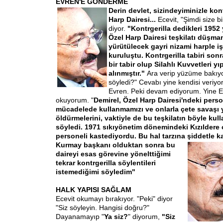
EVREN'E GÖNDERME
Derin devlet, sizin
deyiminizle kont
Harp Dairesi...
Ecevit, "Şimdi size 
diyor.
"Kontrgerilla dedikleri 1952
Özel Harp Dairesi teşkilatı düşman
yürütülecek gayri nizami harple iş
kuruluştu. Kontrgerilla tabiri so
bir tabir olup Silahlı Kuvvetleri yı
alınmıştır."
Ara verip yüzüme bakıyo
söyledi?" Cevabı yine kendisi veriyo
Evren. Peki devam ediyorum. Yine Ev
okuyorum. "
Demirel, Özel Harp Dairesi'ndeki person
mücadelede kullanmamızı ve onlarla çete savaşı 
öldürmelerini, vaktiyle de bu teşkilatın böyle kul
söyledi. 1971 sıkıyönetim dönemindeki Kızıldere 
personeli kastediyordu. Bu hal tarzına şiddetle ka
Kurmay başkanı olduktan sonra bu
daireyi esas görevine yönelttiğimi
tekrar kontrgerilla söylentileri
istemediğimi söyledim"
HALK YAPISI SAĞLAM
Ecevit okumayı bırakıyor. "Peki" diyor
"Siz söyleyin. Hangisi doğru?"
Dayanamayıp "
Ya siz?
" diyorum,
"Siz