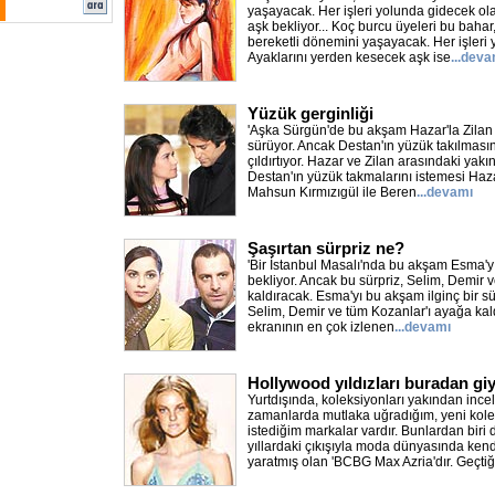
yaşayacak. Her işleri yolunda gidecek ola
aşk bekliyor... Koç burcu üyeleri bu bahar
bereketli dönemini yaşayacak. Her işleri
Ayaklarını yerden kesecek aşk ise
...deva
Yüzük gerginliği
'Aşka Sürgün'de bu akşam Hazar'la Zilan
sürüyor. Ancak Destan'ın yüzük takılmasın
çıldırtıyor. Hazar ve Zilan arasındaki yak
Destan'ın yüzük takmalarını istemesi Hazar
Mahsun Kırmızıgül ile Beren
...devamı
Şaşırtan sürpriz ne?
'Bir İstanbul Masalı'nda bu akşam Esma'yı
bekliyor. Ancak bu sürpriz, Selim, Demir 
kaldıracak. Esma'yı bu akşam ilginç bir sü
Selim, Demir ve tüm Kozanlar'ı ayağa kal
ekranının en çok izlenen
...devamı
Hollywood yıldızları buradan giy
Yurtdışında, koleksiyonları yakından ince
zamanlarda mutlaka uğradığım, yeni kole
istediğim markalar vardır. Bunlardan biri d
yıllardaki çıkışıyla moda dünyasında kend
yaratmış olan 'BCBG Max Azria'dır. Geçti