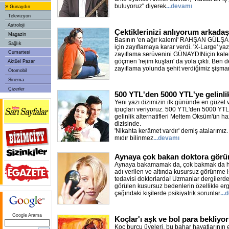
buluyoruz" diyerek
...devamı
»
Günaydın
Televizyon
Astroloji
Çektiklerinizi anlıyorum arkadaş
Magazin
Basının 'en ağır kalemi' RAHŞAN GÜLŞAN
Sağlık
için zayıflamaya karar verdi. 'X-Large' y
Cumartesi
zayıflama serüvenini GÜNAYDINiçin kaleme 
göçmen 'rejim kuşları' da yola çıktı. Ben d
Aktüel Pazar
zayıflama yolunda şehit verdiğimiz şişma
Otomobil
Sinema
Çizerler
500 YTL'den 5000 YTL'ye gelinli
Yeni yazı dizimizin ilk gününde en güzel v
ipuçları veriyoruz. 500 YTL'den 5000 YT
gelinlik alternatifleri Meltem Öksüm'ün ha
dizisinde.
'Nikahta kerâmet vardır' demiş atalarımız
mıdır bilinmez
...devamı
Aynaya çok bakan doktora gör
Aynaya bakamamak da, çok bakmak da has
adı verilen ve altında kusursuz görünme is
tedavisi doktorlarda! Uzmanlar dergilerde
görülen kusursuz bedenlerin özellikle erg
çağındaki kişilerde psikiyatrik sorunlar
...
Google Arama
Koçlar'ı aşk ve bol para bekliyor
Koç burcu üyeleri, bu bahar hayatlarının 