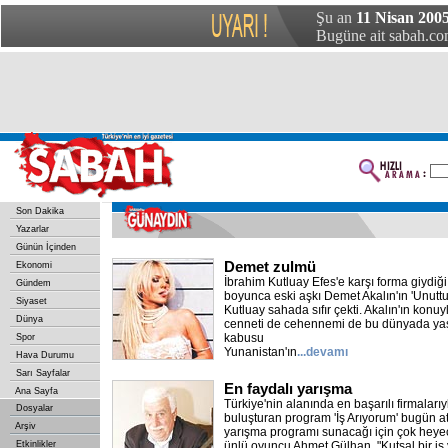
Şu an
11 Nisan 2005
Bugüne ait sabah.com
Son Dakika
Yazarlar
Günün İçinden
Demet zulmü
Ekonomi
İbrahim Kutluay Efes'e karşı forma giydi
Gündem
boyunca eski aşkı Demet Akalın'ın 'Unuttum
Siyaset
Kutluay sahada sıfır çekti. Akalın'ın konuyl
Dünya
cenneti de cehennemi de bu dünyada yaşa
kabusu
Spor
Yunanistan'ın
...devamı
Hava Durumu
Sarı Sayfalar
En faydalı yarışma
Ana Sayfa
Türkiye'nin alanında en başarılı firmalarıyl
Dosyalar
buluşturan program 'İş Arıyorum' bugün atv'
Arşiv
yarışma programı sunacağı için çok heye
Etkinlikler
ünlü oyuncu Ahmet Gülhan, "Kutsal bir iş y