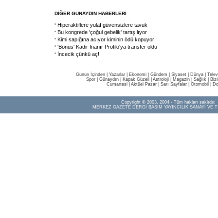
DİĞER GÜNAYDIN HABERLERİ
Hiperaktiflere yulaf güvensizlere tavuk
Bu kongrede 'çoğul gebelik' tartışılıyor
Kimi sapığına acıyor kiminin ödü kopuyor
'Bonus' Kadir İnanır Profilo'ya transfer oldu
İncecik çünkü aç!
Günün İçinden
|
Yazarlar
|
Ekonomi
|
Gündem
|
Siyaset
|
Dünya |
Telev
Spor
|
Günaydın
|
Kapak Güzeli
|
Astroloji
|
Magazin
|
Sağlık
|
Biz
Cumartesi
|
Aktüel Pazar
|
Sarı Sayfalar
|
Otomobil
|
Do
Copyright © 2003, 2004 - Tüm hakları saklıdır.
MERKEZ GAZETE DERGİ BASIM YAYINCILIK SANAYİ VE T