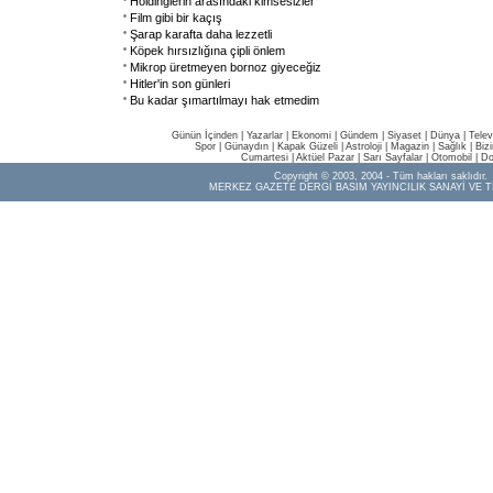
Holdinglerin arasındaki kimsesizler
Film gibi bir kaçış
Şarap karafta daha lezzetli
Köpek hırsızlığına çipli önlem
Mikrop üretmeyen bornoz giyeceğiz
Hitler'in son günleri
Bu kadar şımartılmayı hak etmedim
Günün İçinden
|
Yazarlar
|
Ekonomi
|
Gündem
|
Siyaset
|
Dünya |
Telev
Spor
|
Günaydın
|
Kapak Güzeli
|
Astroloji
|
Magazin
|
Sağlık
|
Biz
Cumartesi
|
Aktüel Pazar
|
Sarı Sayfalar
|
Otomobil
|
Do
Copyright © 2003, 2004 - Tüm hakları saklıdır.
MERKEZ GAZETE DERGİ BASIM YAYINCILIK SANAYİ VE T