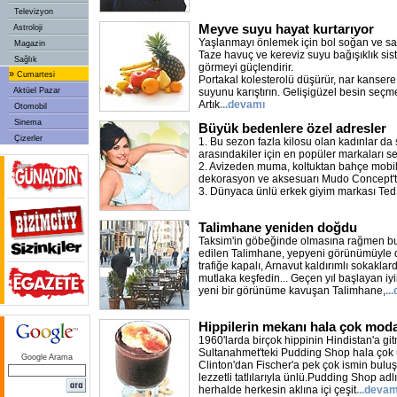
Televizyon
Meyve suyu hayat kurtarıyor
Astroloji
Yaşlanmayı önlemek için bol soğan ve sar
Magazin
Taze havuç ve kereviz suyu bağışıklık siste
Sağlık
görmeyi güçlendirir.
»
Cumartesi
Portakal kolesterolü düşürür, nar kansere 
Aktüel Pazar
suyunu karıştırın. Gelişigüzel besin seçme
Artık
...devamı
Otomobil
Sinema
Büyük bedenlere özel adresler
Çizerler
1. Bu sezon fazla kilosu olan kadınlar da
arasındakiler için en popüler markaları se
2. Avizeden muma, koltuktan bahçe mobil
dekorasyon ve aksesuarı Mudo Concept'te
3. Dünyaca ünlü erkek giyim markası Ted
Talimhane yeniden doğdu
Taksim'in göbeğinde olmasına rağmen b
edilen Talimhane, yepyeni görünümüyle dik
trafiğe kapalı, Arnavut kaldırımlı sokaklar
mutlaka keşfedin... Geçen yıl başlayan iyi
yeni bir görünüme kavuşan Talimhane,
..
Hippilerin mekanı hala çok mod
1960'larda birçok hippinin Hindistan'a gi
Sultanahmet'teki Pudding Shop hala çok ü
Google Arama
Clinton'dan Fischer'a pek çok ismin bul
lezzetli tatlılarıyla ünlü.Pudding Shop ad
herhalde herkesin aklına içi çeşit
...devam