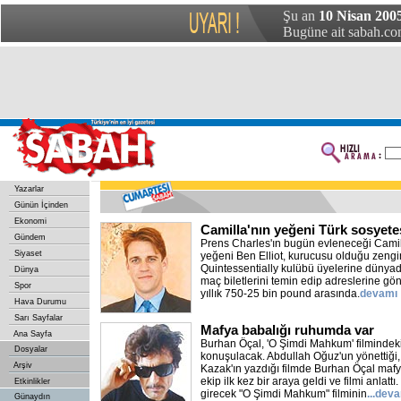
Şu an
10 Nisan 2005
Bugüne ait sabah.com
Yazarlar
Günün İçinden
Ekonomi
Camilla'nın yeğeni Türk sosyete
Gündem
Prens Charles'ın bugün evleneceği Camil
Siyaset
yeğeni Ben Elliot, kurucusu olduğu zengin
Quintessentially kulübü üyelerine dünya
Dünya
maç biletlerini temin edip adreslerine gön
Spor
yıllık 750-25 bin pound arasında.
devamı
Hava Durumu
Sarı Sayfalar
Mafya babalığı ruhumda var
Ana Sayfa
Burhan Öçal, 'O Şimdi Mahkum' filmindeki
Dosyalar
konuşulacak. Abdullah Oğuz'un yönettiği
Arşiv
Kazak'ın yazdığı filmde Burhan Öçal maf
ekip ilk kez bir araya geldi ve filmi anlatt
Etkinlikler
girecek "O Şimdi Mahkum" filminin
...dev
Günaydın