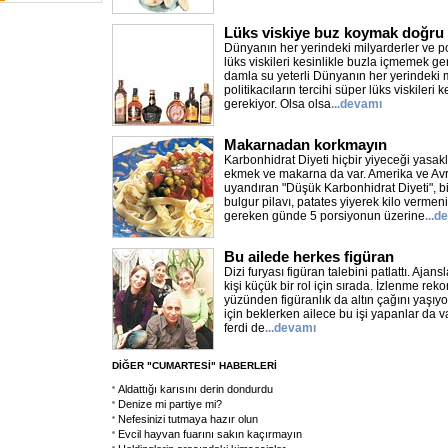
Lüks viskiye buz koymak doğru 
Dünyanın her yerindeki milyarderler ve pol
lüks viskileri kesinlikle buzla içmemek ge
damla su yeterli Dünyanın her yerindeki m
politikacıların tercihi süper lüks viskileri
gerekiyor. Olsa olsa
...devamı
Makarnadan korkmayın
Karbonhidrat Diyeti hiçbir yiyeceği yasakl
ekmek ve makarna da var. Amerika ve Avr
uyandıran "Düşük Karbonhidrat Diyeti", b
bulgur pilavı, patates yiyerek kilo vermen
gereken günde 5 porsiyonun üzerine
...d
Bu ailede herkes figüran
Dizi furyası figüran talebini patlattı. Ajan
kişi küçük bir rol için sırada. İzlenme rekorl
yüzünden figüranlık da altın çağını yaşıyor
için beklerken ailece bu işi yapanlar da var
ferdi de
...devamı
DİĞER "CUMARTESİ" HABERLERİ
Aldattığı karısını derin dondurdu
Denize mi partiye mi?
Nefesinizi tutmaya hazır olun
Evcil hayvan fuarını sakın kaçırmayın