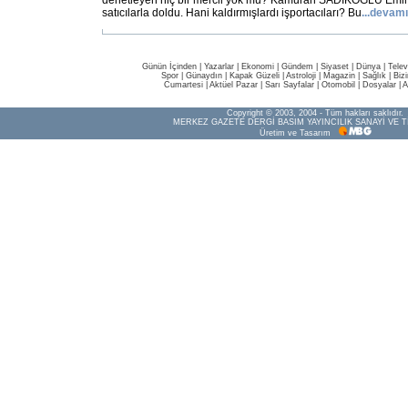
denetleyen hiç bir mercii yok mu? Kamuran SADIKOĞLU Emin
satıcılarla doldu. Hani kaldırmışlardı işportacıları? Bu
...
devamı
Günün İçinden
|
Yazarlar
|
Ekonomi
|
Gündem
|
Siyaset
|
Dünya |
Telev
Spor
|
Günaydın
|
Kapak Güzeli
|
Astroloji
|
Magazin
|
Sağlık
|
Biz
Cumartesi
|
Aktüel Pazar
|
Sarı Sayfalar
|
Otomobil
|
Dosyalar
|
A
Copyright © 2003, 2004 - Tüm hakları saklıdır.
MERKEZ GAZETE DERGİ BASIM YAYINCILIK SANAYİ VE T
Üretim ve Tasarım