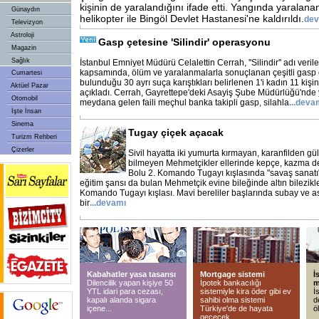
kişinin de yaralandığını ifade etti. Yangında yaralanan
Günaydın
helikopter ile Bingöl Devlet Hastanesi'ne kaldırıldı.
dev
Televizyon
Astroloji
Gasp çetesine 'Silindir' operasyonu
Magazin
Sağlık
İstanbul Emniyet Müdürü Celalettin Cerrah, ''Silindir'' adı veri
kapsamında, ölüm ve yaralanmalarla sonuçlanan çeşitli gasp o
Cumartesi
bulunduğu 30 ayrı suça karıştıkları belirlenen 1'i kadın 11 kişi
Aktüel Pazar
açıkladı. Cerrah, Gayrettepe'deki Asayiş Şube Müdürlüğü'nde 
Otomobil
meydana gelen faili meçhul banka takipli gasp, silahla
...
deva
İşte İnsan
Sinema
Tugay çiçek açacak
Turizm Rehberi
Çizerler
Sivil hayatta iki yumurta kırmayan, karanfilden g
bilmeyen Mehmetçikler ellerinde kepçe, kazma d
Bolu 2. Komando Tugayı kışlasında "savaş sanatı"
eğitim şansı da bulan Mehmetçik evine bileğinde altın bilezikl
Komando Tugayı kışlası. Mavi bereliler başlarında subay ve as
bir
...
devamı
Kabahatler yasa tasarısı
Mortgage sistemi
İ
Dilencilik yapan kişiye 50
İpotek bankacılığı
m
YTL idari para cezası,
sistemiyle kira öder gibi ev
İ
kapalı alanda sigara
sahibi olma sistemi
d
içene...
Türkiye'de de hayata
ö
geçecek.