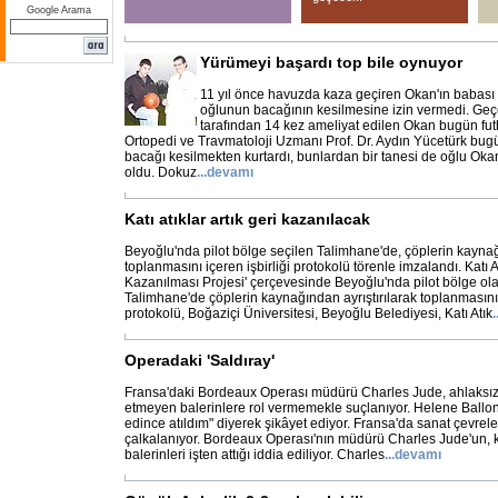
Google Arama
Yürümeyi başardı top bile oynuyor
11 yıl önce havuzda kaza geçiren Okan'ın babası 
oğlunun bacağının kesilmesine izin vermedi. Geç
tarafından 14 kez ameliyat edilen Okan bugün fut
Ortopedi ve Travmatoloji Uzmanı Prof. Dr. Aydın Yücetürk bug
bacağı kesilmekten kurtardı, bunlardan bir tanesi de oğlu Ok
oldu. Dokuz
...
devamı
Katı atıklar artık geri kazanılacak
Beyoğlu'nda pilot bölge seçilen Talimhane'de, çöplerin kaynağ
toplanmasını içeren işbirliği protokolü törenle imzalandı. Katı A
Kazanılması Projesi' çerçevesinde Beyoğlu'nda pilot bölge ola
Talimhane'de çöplerin kaynağından ayrıştırılarak toplanmasını i
protokolü, Boğaziçi Üniversitesi, Beyoğlu Belediyesi, Katı Atık
.
Operadaki 'Saldıray'
Fransa'daki Bordeaux Operası müdürü Charles Jude, ahlaksız t
etmeyen balerinlere rol vermemekle suçlanıyor. Helene Ballon 
edince atıldım" diyerek şikâyet ediyor. Fransa'da sanat çevrele
çalkalanıyor. Bordeaux Operası'nın müdürü Charles Jude'un, 
balerinleri işten attığı iddia ediliyor. Charles
...
devamı