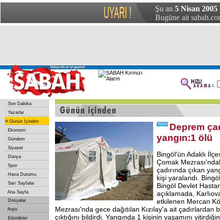
Şu an
5 Nisan 2005 
Bugüne ait sabah.com
Son Dakika
Yazarlar
»
Günün İçinden
Deprem çad
Ekonomi
yangın:1 ölü
Gündem
Siyaset
Bingöl'ün Adaklı İlç
Dünya
Çomak Mezrası'ndak
Spor
çadırında çıkan yang
Hava Durumu
kişi yaralandı. Bingö
Sarı Sayfalar
Bingöl Devlet Hastan
Ana Sayfa
açıklamada, Karlıo
etkilenen Mercan K
Dosyalar
Mezrası'nda gece dağıtılan Kızılay'a ait çadırlardan 
Arşiv
çıktığını bildirdi. Yangında 1 kişinin yaşamını yitirdiğin
Etkinlikler