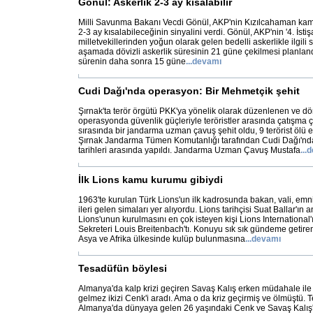
Gönül: Askerlik 2-3 ay kısalabilir
Milli Savunma Bakanı Vecdi Gönül, AKP'nin Kızılcahaman kam
2-3 ay kısalabileceğinin sinyalini verdi. Gönül, AKP'nin '4. İsti
milletvekillerinden yoğun olarak gelen bedelli askerlikle ilgili s
aşamada dövizli askerlik süresinin 21 güne çekilmesi planland
sürenin daha sonra 15 güne
...
devamı
Cudi Dağı'nda operasyon: Bir Mehmetçik şehit
Şırnak'ta terör örgütü PKK'ya yönelik olarak düzenlenen ve dö
operasyonda güvenlik güçleriyle teröristler arasında çatışma ç
sırasında bir jandarma uzman çavuş şehit oldu, 9 terörist ölü e
Şırnak Jandarma Tümen Komutanlığı tarafından Cudi Dağı'nd
tarihleri arasında yapıldı. Jandarma Uzman Çavuş Mustafa
...
d
İlk Lions kamu kurumu gibiydi
1963'te kurulan Türk Lions'un ilk kadrosunda bakan, vali, e
ileri gelen simaları yer alıyordu. Lions tarihçisi Suat Ballar'ın
Lions'unun kurulmasını en çok isteyen kişi Lions International
Sekreteri Louis Breitenbach'tı. Konuyu sık sık gündeme getire
Asya ve Afrika ülkesinde kulüp bulunmasına
...
devamı
Tesadüfün böylesi
Almanya'da kalp krizi geçiren Savaş Kalış erken müdahale ile 
gelmez ikizi Cenk'i aradı. Ama o da kriz geçirmiş ve ölmüştü. T
Almanya'da dünyaya gelen 26 yaşındaki Cenk ve Savaş Kalış'