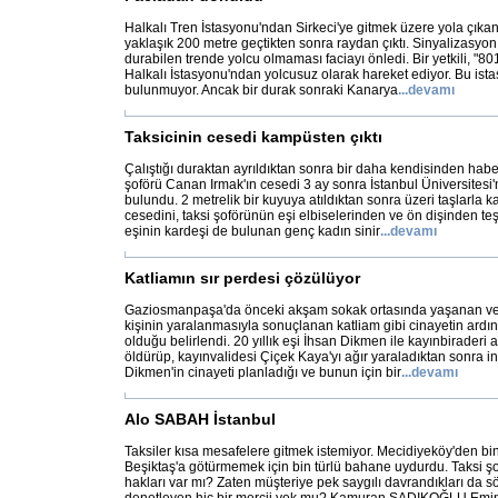
Halkalı Tren İstasyonu'ndan Sirkeci'ye gitmek üzere yola çıkan
yaklaşık 200 metre geçtikten sonra raydan çıktı. Sinyalizasyo
durabilen trende yolcu olmaması faciayı önledi. Bir yetkili, "801
Halkalı İstasyonu'ndan yolcusuz olarak hareket ediyor. Bu is
bulunmuyor. Ancak bir durak sonraki Kanarya
...
devamı
Taksicinin cesedi kampüsten çıktı
Çalıştığı duraktan ayrıldıktan sonra bir daha kendisinden hab
şoförü Canan Irmak'ın cesedi 3 ay sonra İstanbul Üniversitesi
bulundu. 2 metrelik bir kuyuya atıldıktan sonra üzeri taşlarla k
cesedini, taksi şoförünün eşi elbiselerinden ve ön dişinden teş
eşinin kardeşi de bulunan genç kadın sinir
...
devamı
Katliamın sır perdesi çözülüyor
Gaziosmanpaşa'da önceki akşam sokak ortasında yaşanan ve 3
kişinin yaralanmasıyla sonuçlanan katliam gibi cinayetin ardınd
olduğu belirlendi. 20 yıllık eşi İhsan Dikmen ile kayınbiraderi 
öldürüp, kayınvalidesi Çiçek Kaya'yı ağır yaraladıktan sonra i
Dikmen'in cinayeti planladığı ve bunun için bir
...
devamı
Alo SABAH İstanbul
Taksiler kısa mesafelere gitmek istemiyor. Mecidiyeköy'den bi
Beşiktaş'a götürmemek için bin türlü bahane uydurdu. Taksi şof
hakları var mı? Zaten müşteriye pek saygılı davrandıkları da 