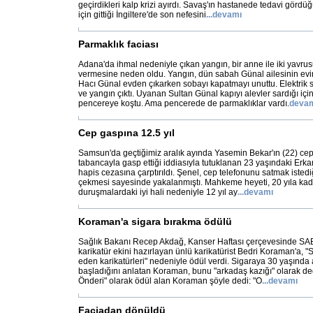
geçirdikleri kalp krizi ayırdı. Savaş'ın hastanede tedavi gördüğ
için gittiği İngiltere'de son nefesini
...
devamı
Parmaklık faciası
Adana'da ihmal nedeniyle çıkan yangın, bir anne ile iki yavru
vermesine neden oldu. Yangın, dün sabah Günal ailesinin ev
Hacı Günal evden çıkarken sobayı kapatmayı unuttu. Elektrik s
ve yangın çıktı. Uyanan Sultan Günal kapıyı alevler sardığı için
pencereye koştu. Ama pencerede de parmaklıklar vardı.
deva
Cep gaspına 12.5 yıl
Samsun'da geçtiğimiz aralık ayında Yasemin Bekar'ın (22) cep 
tabancayla gasp ettiği iddiasıyla tutuklanan 23 yaşındaki Erkan
hapis cezasına çarptırıldı. Şenel, cep telefonunu satmak istediğ
çekmesi sayesinde yakalanmıştı. Mahkeme heyeti, 20 yıla kad
duruşmalardaki iyi hali nedeniyle 12 yıl ay
...
devamı
Koraman'a sigara bırakma ödülü
Sağlık Bakanı Recep Akdağ, Kanser Haftası çerçevesinde SA
karikatür ekini hazırlayan ünlü karikatürist Bedri Koraman'a, "
eden karikatürleri" nedeniyle ödül verdi. Sigaraya 30 yaşında a
başladığını anlatan Koraman, bunu "arkadaş kazığı" olarak de
Önderi" olarak ödül alan Koraman şöyle dedi: "O
...
devamı
Faciadan dönüldü