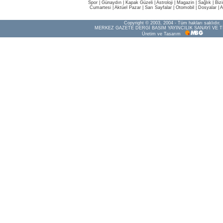
Spor
|
Günaydın
|
Kapak Güzeli
|
Astroloji
|
Magazin
|
Sağlık
|
Biz
Cumartesi
|
Aktüel Pazar
|
Sarı Sayfalar
|
Otomobil
|
Dosyalar
|
A
Copyright © 2003, 2004 - Tüm hakları saklıdır.
MERKEZ GAZETE DERGİ BASIM YAYINCILIK SANAYİ VE T
Üretim ve Tasarım