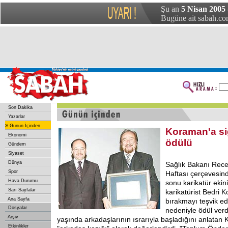
Şu an
5 Nisan 2005 
Bugüne ait sabah.com
Son Dakika
Yazarlar
»
Günün İçinden
Koraman'a si
Ekonomi
ödülü
Gündem
Siyaset
Dünya
Sağlık
Bakanı Rece
Spor
Haftası çerçevesin
Hava Durumu
sonu karikatür ekin
Sarı Sayfalar
karikatürist Bedri 
Ana Sayfa
bırakmayı teşvik ed
Dosyalar
nedeniyle ödül verd
Arşiv
yaşında arkadaşlarının ısrarıyla başladığını anlata
Etkinlikler