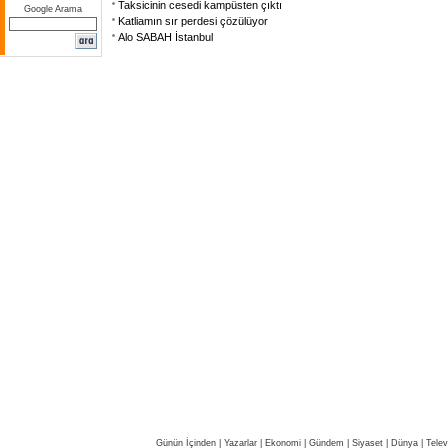
Taksicinin cesedi kampüsten çıktı
Google Arama
Katliamın sır perdesi çözülüyor
Alo SABAH İstanbul
Günün İçinden
|
Yazarlar
|
Ekonomi
|
Gündem
|
Siyaset
|
Dünya |
Telev