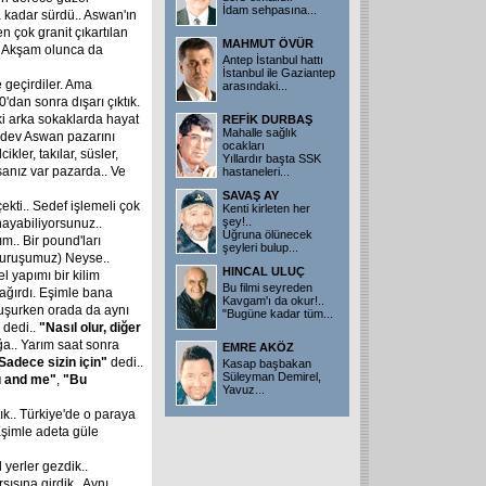
İdam sehpasına...
 kadar sürdü.. Aswan'ın
 çok granit çıkartılan
MAHMUT ÖVÜR
.. Akşam olunca da
Antep İstanbul hattı
İstanbul ile Gaziantep
 geçirdiler. Ama
arasındaki...
0'dan sonra dışarı çıktık.
 ki arka sokaklarda hayat
REFİK DURBAŞ
Mahalle sağlık
e dev Aswan pazarını
ocakları
ikler, takılar, süsler,
Yıllardır başta SSK
rsanız var pazarda.. Ve
hastaneleri...
SAVAŞ AY
ekti.. Sedef işlemeli çok
Kenti kirleten her
şey!..
ynayabiliyorsunuz..
Uğruna ölünecek
ım.. Bir pound'ları
şeyleri bulup...
 kuruşumuz) Neyse..
HINCAL ULUÇ
l yapımı bir kilim
Bu filmi seyreden
ağırdı. Eşimle bana
Kavgam'ı da okur!..
onuşurken orada da aynı
"Bugüne kadar tüm...
dedi..
"Nasıl
olur,
diğer
ğa.. Yarım saat sonra
EMRE AKÖZ
Sadece
sizin
için"
dedi..
Kasap başbakan
Süleyman Demirel,
u
and
me"
,
"Bu
Yavuz...
ık.. Türkiye'de o paraya
Eşimle adeta güle
 yerler gezdik..
şısına girdik.. Aynı