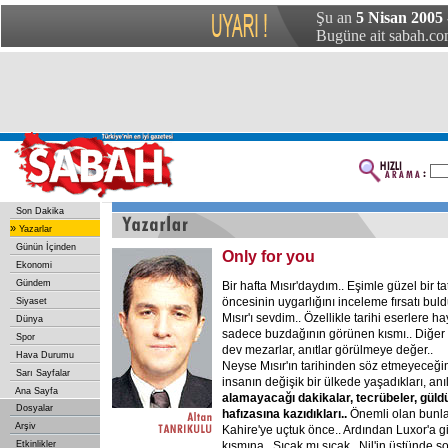
Şu an
5 Nisan 2005 
Bugüne ait sabah.com
Son Dakika
»
Yazarlar
Günün İçinden
Only for you
Ekonomi
Gündem
Bir hafta Mısır'daydım.. Eşimle güzel bir tat
öncesinin uygarlığını inceleme fırsatı bu
Siyaset
Mısır'ı sevdim.. Özellikle tarihi eserlere h
Dünya
sadece buzdağının görünen kısmı.. Diğer k
Spor
dev mezarlar, anıtlar görülmeye değer..
Hava Durumu
Neyse Mısır'ın tarihinden söz etmeyeceği
Sarı Sayfalar
insanın değişik bir ülkede yaşadıkları, anıl
Ana Sayfa
alamayacağı
dakikalar,
tecrübeler,
güldü
Dosyalar
hafızasına
kazıdıkları..
Önemli olan bunlar
Arşiv
Kahire'ye uçtuk önce.. Ardından Luxor'a git
Etkinlikler
kısmına.. Sıcak mı sıcak.. Nil'in üstünde 