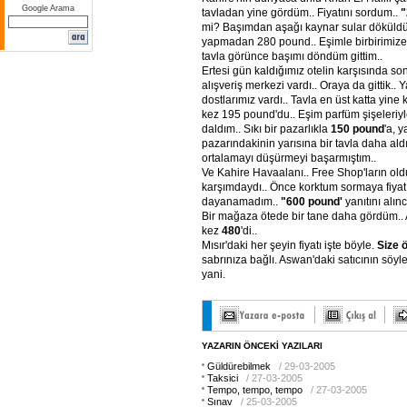
Google Arama
tavladan yine gördüm.. Fiyatını sordum..
"
mi? Başımdan aşağı kaynar sular döküldü
yapmadan 280 pound.. Eşimle birbirimize 
tavla görünce başımı döndüm gittim..
Ertesi gün kaldığımız otelin karşısında so
alışveriş merkezi vardı.. Oraya da gittik..
dostlarımız vardı.. Tavla en üst katta yine k
kez 195 pound'du.. Eşim parfüm şişeleriyl
daldım.. Sıkı bir pazarlıkla
150
pound
'a, 
pazarındakinin yarısına bir tavla daha al
ortalamayı düşürmeyi başarmıştım..
Ve Kahire Havaalanı.. Free Shop'ların ol
karşımdaydı.. Önce korktum sormaya fiyatı
dayanamadım..
"600
pound'
yanıtını alın
Bir mağaza ötede bir tane daha gördüm.. A
kez
480
'di..
Mısır'daki her şeyin fiyatı işte böyle.
Size
ö
sabrınıza bağlı. Aswan'daki satıcının söyle
yani.
YAZARIN ÖNCEKİ YAZILARI
Güldürebilmek
/ 29-03-2005
Taksici
/ 27-03-2005
Tempo, tempo, tempo
/ 27-03-2005
Sınav
/ 25-03-2005