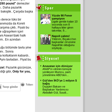
280
pound"
demezler
.. Daha pazarlık
bakıştık.. Çarşıda başka
Yüzde 90 Fener
şampiyon
n derece lüks bir
Ligde geride kalan 10
 Yanımızda da Koreli
sezonda son 8
arşıma çıktı.. Fiyatı bu
haftaya lider giren
takımlar, 9...
e uğraşırken içeri
yani Aswan'daki halk
Napoli çalımı!
Yıldırım, Bıçakcı'nın
dım.. En azından
başkanlar zirvesine
Napoli'de olduğunu
duğu bölümde tavla yine
söyleyip...
nı.. Sonra
ca koltuklarım kabardı..
ynı tavladan.. Fiyat bu
Anavatan için dönüyor
zel
. Pazarlık gücünüze,
ANAP'ın vitrinini tümüyle
diği gibi,
Only
for
you,
yenileyen Mumcu, parti
yönetimine ABD'den...
Gül'den İKÖ'ye 1 milyon $
bağış
Dışişleri Bakanı ve
Başbakan Yardımcısı
Abdullah Gül, Suudi...