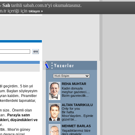
- Salı
tarihli sabah.com.tr'yi okumaktasınız.
.tr içeriği için
tıklayın »
REHA MUHTAR
il geçirdim.. 5 bin yıl
Kadın donuyla
ldum. Baştan söyleyeyim
meşhur gazeteci....
ayran kaldım.. Piramitler
Bizim gazetecilik...
entlerdeki tapınaklar,
ALTAN TANRIKULU
Only for you
m size.. Önemli olan
Bir hafta
arı..
Parayla
satın
Mısır'daydım.. Eşimle
güzel bir...
kleri,
düşündükleri
ve
..
MEHMET BARLAS
tik.. Mısır'ın güney
Yaşadıklarımız bize
son derece güzel
ders olmalıdır