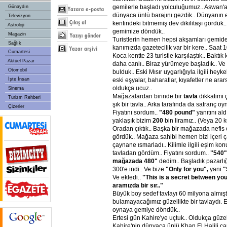
gemilerle başladı yolculuğumuz.. Aswan'a
Günaydın
dünyaca ünlü barajını gezdik.. Dünyanın en
Televizyon
kentindeki bitmemiş dev dikilitaşı gördük
Astroloji
gemimize döndük..
Magazin
Turistlerin hemen hepsi akşamları gemide
Sağlık
kanımızda gazetecilik var bir kere.. Saat 1
Cumartesi
Koca kentte 23 turistle karşılaştık.. Baktık
Aktüel Pazar
daha canlı.. Biraz yürümeye başladık.. V
Otomobil
bulduk.. Eski Mısır uygarlığıyla ilgili heykelc
İşte İnsan
eski eşyalar, baharatlar, kıyafetler ne ara
oldukça ucuz..
Sinema
Mağazalardan birinde bir
tavla
dikkatimi ç
Turizm Rehberi
şık bir tavla.. Arka tarafında da satranç o
Çizerler
Fiyatını sordum..
"480
pound"
yanıtını ald
yaklaşık bizim
200
bin liramız.. (Veya 20
Oradan çıktık.. Başka bir mağazada nefis e
gördük.. Mağaza sahibi hemen bizi içeri ç
çaynane ısmarladı.. Kilimle ilgili eşim k
tavladan gördüm.. Fiyatını sordum..
"540"
mağazada
480"
dedim.. Başladık pazarlı
300'e indi.. Ve bize
"Only
for
you",
yani
"
Ve ekledi..
"This
is
a
secret
between
yo
aramızda
bir
sır.."
Büyük boy sedef tavlayı 60 milyona almışt
bulamayacağımız güzellikte bir tavlaydı. 
oynaya gemiye döndük..
Ertesi gün Kahire'ye uçtuk.. Oldukça güzel
Kahire'nin dünyaca ünlü Khan El Halili çar