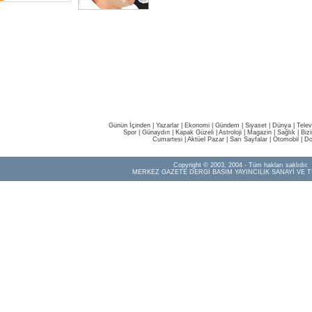
Günün İçinden
|
Yazarlar
|
Ekonomi
|
Gündem
|
Siyaset
|
Dünya |
Telev
Spor
|
Günaydın
|
Kapak Güzeli
|
Astroloji
|
Magazin
|
Sağlık
|
Biz
Cumartesi
|
Aktüel Pazar
|
Sarı Sayfalar
|
Otomobil
|
Do
Copyright © 2003, 2004 - Tüm hakları saklıdır.
MERKEZ GAZETE DERGİ BASIM YAYINCILIK SANAYİ VE T