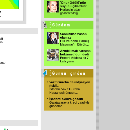
'Onur Ödülü'nün
suyunu çıkardılar
Herkesin aday
gösterebildiği...
Sabıkalılar Mason
olamaz
ağ
Hür ve Kabul Edilmiş
on
Masonlar'ın Büyük...
Azınlık malı satışına
hükümet 'dur' dedi
t
Ermeni Vakfı'na ait 7
katlı yerin...
ldak
Vakıf Gureba'da radyasyon
riski!..
İstanbul Vakıf Gureba
Hastanesi röntgen...
İşadamı Som'a gözaltı
Galatasaray'a kredi vaadiyle
gündeme...