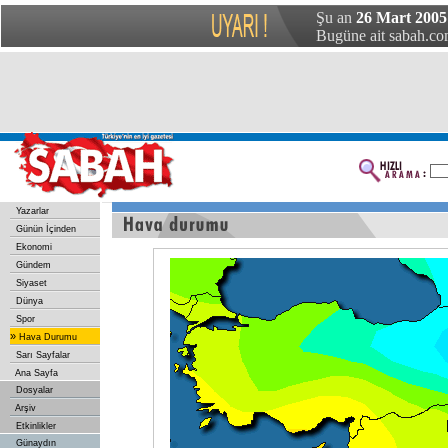
Şu an
26 Mart 2005
Bugüne ait sabah.com
Yazarlar
Günün İçinden
Ekonomi
Gündem
Siyaset
Dünya
Spor
»
Hava Durumu
Sarı Sayfalar
Ana Sayfa
Dosyalar
Arşiv
Etkinlikler
Günaydın