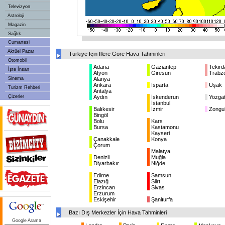
Televizyon
Astroloji
Magazin
Sağlık
Cumartesi
Aktüel Pazar
Türkiye İçin İllere Göre Hava Tahminleri
Otomobil
Adana
Gaziantep
Tekird
İşte İnsan
Afyon
Giresun
Trabz
Sinema
Alanya
Ankara
Isparta
Uşak
Turizm Rehberi
Antalya
Çizerler
Aydın
İskenderun
Yozga
İstanbul
Balıkesir
İzmir
Zongu
Bingöl
Bolu
Kars
Bursa
Kastamonu
Kayseri
Çanakkale
Konya
Çorum
Malatya
Denizli
Muğla
Diyarbakır
Niğde
Edirne
Samsun
Elazığ
Siirt
Erzincan
Sivas
Erzurum
Eskişehir
Şanlıurfa
Bazı Dış Merkezler İçin Hava Tahminleri
Google Arama