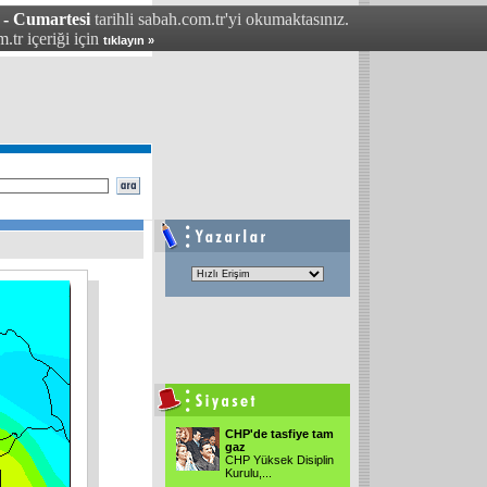
 - Cumartesi
tarihli sabah.com.tr'yi okumaktasınız.
.tr içeriği için
tıklayın »
CHP'de tasfiye tam
gaz
CHP Yüksek Disiplin
Kurulu,...