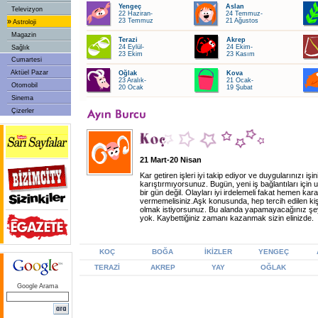
Yengeç
Aslan
Televizyon
22 Haziran-
24 Temmuz-
»
23 Temmuz
21 Ağustos
Astroloji
Magazin
Terazi
Akrep
24 Eylül-
24 Ekim-
Sağlık
23 Ekim
23 Kasım
Cumartesi
Aktüel Pazar
Oğlak
Kova
23 Aralık-
21 Ocak-
Otomobil
20 Ocak
19 Şubat
Sinema
Çizerler
21 Mart-20 Nisan
Kar getiren işleri iyi takip ediyor ve duygularınızı işin
karıştırmıyorsunuz. Bugün, yeni iş bağlantıları için
bir gün değil. Olayları iyi irdelemeli fakat hemen kara
vermemelisiniz.Aşk konusunda, hep tercih edilen kiş
olmak istiyorsunuz. Bu alanda yapamayacağınız şe
yok. Kaybettiğiniz zamanı kazanmak sizin elinizde.
KOÇ
BOĞA
İKİZLER
YENGEÇ
TERAZİ
AKREP
YAY
OĞLAK
Google Arama