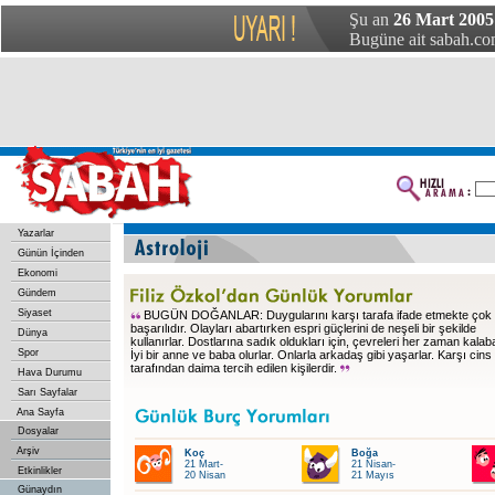
Şu an
26 Mart 2005
Bugüne ait sabah.com
Yazarlar
Günün İçinden
Ekonomi
Gündem
Siyaset
BUGÜN DOĞANLAR: Duygularını karşı tarafa ifade etmekte çok
başarılıdır. Olayları abartırken espri güçlerini de neşeli bir şekilde
Dünya
kullanırlar. Dostlarına sadık oldukları için, çevreleri her zaman kalabal
Spor
İyi bir anne ve baba olurlar. Onlarla arkadaş gibi yaşarlar. Karşı cins
tarafından daima tercih edilen kişilerdir.
Hava Durumu
Sarı Sayfalar
Ana Sayfa
Dosyalar
Arşiv
Koç
Boğa
21 Mart-
21 Nisan-
Etkinlikler
20 Nisan
21 Mayıs
Günaydın