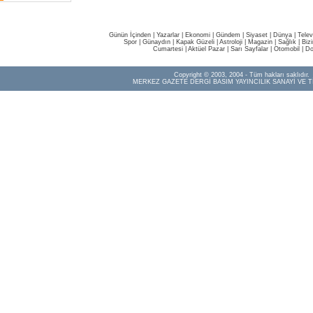
Günün İçinden
|
Yazarlar
|
Ekonomi
|
Gündem
|
Siyaset
|
Dünya |
Telev
Spor
|
Günaydın
|
Kapak Güzeli
|
Astroloji
|
Magazin
|
Sağlık
|
Biz
Cumartesi
|
Aktüel Pazar
|
Sarı Sayfalar
|
Otomobil
|
Do
Copyright © 2003, 2004 - Tüm hakları saklıdır.
MERKEZ GAZETE DERGİ BASIM YAYINCILIK SANAYİ VE T