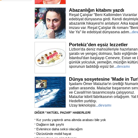
Abazanlığın kitabını yazdı
Reşat Çalışlar "Beni Kalbimden Vuranlar V
edebiyat dünyasına girdi. Kendi deyimiyle 
abazanlık hikayesi'ni anlatıyor. Arka kap
imzası var. Reşat Çalışlar ilk romanı "Be
Var Ya" ile edebiyat dünyasına adım
...de
Portekiz'den eşsiz lezzetler
Lizbon'da deniz mahsülleriyle hazırlanan
şarabı ve yengeç dolması, fado eşliğinde ç
İstanbul'dan başlayıp Cenevre, Evian ve 
günlük yolculuk, yemeğin, müziğin kültür
sporunun tadıldığı eşsiz bir
...devamı
Dünya sosyetesine 'Made in Tur
İşadamı Ömer Malazlar'ın ürettiği Numari
yatları arasında. Malazlar başarısının sırrı
ve Cavalli'nin tasarımcısıyla çalışıyoruz.
Malazlar kibrit fabrikasının ortağıyım. Yat
Hedefim yurtdışı.
Uzay teknolojisi
...devamı
DİĞER "AKTÜEL PAZAR" HABERLERİ
Kız yurdu yaptırdı ama altında arabası bile yok
Dağların laik şeyhi
Evlenince daha seksi olacağım
Dizüstünde mobil hayat