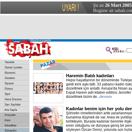
Şu an
26 Mart 2005
Bugüne ait sabah.com
Yazarlar
Günün İçinden
Ekonomi
Haremin Batılı kadınları
Gündem
Hepsi hayatlarının bir döneminde Türkiye'
Siyaset
geldi kimi aşkı tattı. 33 yabancı kadın öykü
düzeltmek için anlattı. Avrupa'da Nisan 
Dünya
Expat Harem adlı kitabın editörü Jennifer
Spor
düzeltmek bizim de
...devamı
Hava Durumu
Sarı Sayfalar
Kadınlar benim için her yolu de
Ana Sayfa
Şöhretin nimetlerinden artık yararlanmı
Dosyalar
bunalıma düşmek de var. Arwa ile yurtdışı
Arşiv
birlikteyim. Burada kadınlar benimle iliş
emin olduğunu ve dünyaya geniş bir pen
Etkinlikler
söyleyen Özcan Deniz, yolunda son hızla i
Günaydın