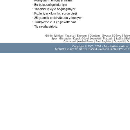
Komşuların en güzel ikramı
Bu belgesel şehitler için
Yasaklar içkiyle bağdaşmıyor
Kızlar için kilom hiç sorun değil
25 gramlık tiroid vücudu yönetiyor
Türkiye'de 291 çeşit köfte var
Tiyatroda striptiz
Günün İçinden
|
Yazarlar
|
Ekonomi
|
Gündem
|
Siyaset
|
Dünya |
Telev
Spor
|
Günaydın
|
Kapak Güzeli
|
Astroloji
|
Magazin
|
Sağlık
|
Biz
Cumartesi
|
Aktüel Pazar
|
Sarı Sayfalar
|
Otomobil
|
Do
Copyright © 2003, 2004 - Tüm hakları saklıdır.
MERKEZ GAZETE DERGİ BASIM YAYINCILIK SANAYİ VE T