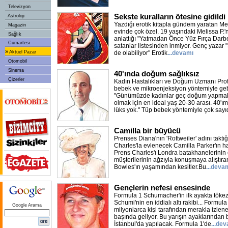
Televizyon
Sekste kuralların ötesine gidildi
Astroloji
Yazdığı erotik kitapla gündem yaratan Mel
Magazin
evinde çok özel. 19 yaşındaki Melissa P.'n
Sağlık
anlattığı "Yatmadan Önce Yüz Fırça Darbes
Cumartesi
satanlar listesinden inmiyor. Genç yazar 
»
Aktüel Pazar
de olabiliyor" Erotik
...devamı
Otomobil
Sinema
40'ında doğum sağlıksız
Çizerler
Kadın Hastalıkları ve Doğum Uzmanı Prof.
bebek ve mikroenjeksiyon yöntemiyle gebe
"Günümüzde kadınlar geç doğum yapmak 
olmak için en ideal yaş 20-30 arası. 40'ı
lüks yok." Tüp bebek yöntemiyle çok sayıd
Camilla bir büyücü
Prenses Diana'nın 'Rottweiler' adını taktı
Charles'la evlenecek Camilla Parker'ın hay
Prens Charles'ı Londra batakhanelerinin 
müşterilerinin ağzıyla konuşmaya alıştır
Bowles'ın yaşamından kesitler.Bu
...deva
Gençlerin nefesi ensesinde
Formula 1 Schumacher'in ilk ayakta tökez
Schumi'nin en iddialı altı rakibi... Formu
Google Arama
milyonlarca kişi tarafından merakla izlen
başında geliyor. Bu yarışın ayaklarından 
İstanbul'da yapılacak. Formula 1'de
...de