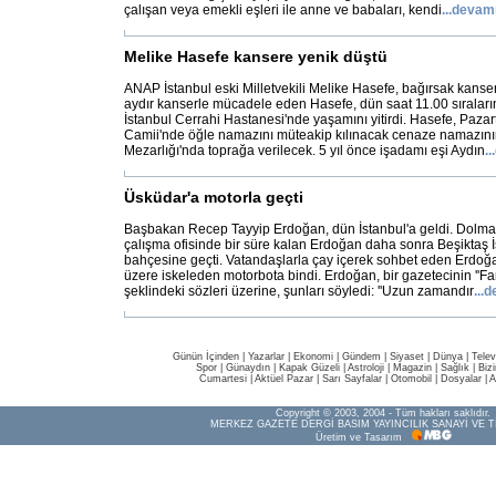
çalışan veya emekli eşleri ile anne ve babaları, kendi
...
devam
Melike Hasefe kansere yenik düştü
ANAP İstanbul eski Milletvekili Melike Hasefe, bağırsak kanseri
aydır kanserle mücadele eden Hasefe, dün saat 11.00 sıralar
İstanbul Cerrahi Hastanesi'nde yaşamını yitirdi. Hasefe, Pazar
Camii'nde öğle namazını müteakip kılınacak cenaze namazının
Mezarlığı'nda toprağa verilecek. 5 yıl önce işadamı eşi Aydın
...
Üsküdar'a motorla geçti
Başbakan Recep Tayyip Erdoğan, dün İstanbul'a geldi. Dolma
çalışma ofisinde bir süre kalan Erdoğan daha sonra Beşiktaş İ
bahçesine geçti. Vatandaşlarla çay içerek sohbet eden Erdo
üzere iskeleden motorbota bindi. Erdoğan, bir gazetecinin ''Far
şeklindeki sözleri üzerine, şunları söyledi: ''Uzun zamandır
...
d
Günün İçinden
|
Yazarlar
|
Ekonomi
|
Gündem
|
Siyaset
|
Dünya |
Telev
Spor
|
Günaydın
|
Kapak Güzeli
|
Astroloji
|
Magazin
|
Sağlık
|
Biz
Cumartesi
|
Aktüel Pazar
|
Sarı Sayfalar
|
Otomobil
|
Dosyalar
|
A
Copyright © 2003, 2004 - Tüm hakları saklıdır.
MERKEZ GAZETE DERGİ BASIM YAYINCILIK SANAYİ VE T
Üretim ve Tasarım