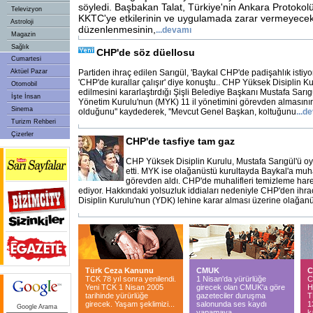
söyledi. Başbakan Talat, Türkiye'nin Ankara Protoko
Televizyon
KKTC'ye etkilerinin ve uygulamada zarar vermeyecek
Astroloji
düzenlenmesinin,
...
devamı
Magazin
Sağlık
CHP'de söz düellosu
Cumartesi
Aktüel Pazar
Partiden ihraç edilen Sarıgül, 'Baykal CHP'de padişahlık istiyo
'CHP'de kurallar çalışır' diye konuştu.. CHP Yüksek Disiplin K
Otomobil
edilmesini kararlaştırdığı Şişli Belediye Başkanı Mustafa Sarı
İşte İnsan
Yönetim Kurulu'nun (MYK) 11 il yönetimini görevden almasını
Sinema
olduğunu'' kaydederek, ''Mevcut Genel Başkan, koltuğunu
...
de
Turizm Rehberi
Çizerler
CHP'de tasfiye tam gaz
CHP Yüksek Disiplin Kurulu, Mustafa Sarıgül'ü oybi
etti. MYK ise olağanüstü kurultayda Baykal'a muhal
görevden aldı. CHP'de muhalifleri temizleme har
ediyor. Hakkındaki yolsuzluk iddiaları nedeniyle CHP'den ihra
Disiplin Kurulu'nun (YDK) lehine karar alması üzerine olağanü
Türk Ceza Kanunu
CMUK
C
TCK 78 yıl sonra yenilendi.
1 Nisan'da yürürlüğe
C
Yeni TCK 1 Nisan 2005
girecek olan CMUK'a göre
H
tarihinde yürürlüğe
gazeteciler duruşma
T
girecek. Yaşam şeklimizi...
salonunda ses kaydı
1
Google Arama
yapamaya..
k