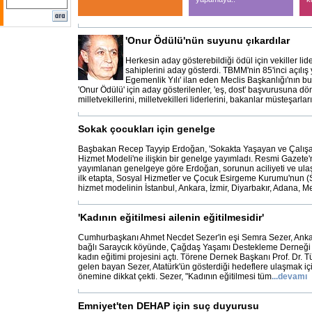
'Onur Ödülü'nün suyunu çıkardılar
Herkesin aday gösterebildiği ödül için vekiller lider
sahiplerini aday gösterdi. TBMM'nin 85'inci açılış
Egemenlik Yılı' ilan eden Meclis Başkanlığı'nın 
'Onur Ödülü' için aday gösterilenler, 'eş, dost' başvurusuna d
milletvekillerini, milletvekilleri liderlerini, bakanlar müsteşarla
Sokak çocukları için genelge
Başbakan Recep Tayyip Erdoğan, 'Sokakta Yaşayan ve Çalışa
Hizmet Modeli'ne ilişkin bir genelge yayımladı. Resmi Gazete
yayımlanan genelgeye göre Erdoğan, sorunun aciliyeti ve ulaş
ilk etapta, Sosyal Hizmetler ve Çocuk Esirgeme Kurumu'nun (
hizmet modelinin İstanbul, Ankara, İzmir, Diyarbakır, Adana, Me
'Kadının eğitilmesi ailenin eğitilmesidir'
Cumhurbaşkanı Ahmet Necdet Sezer'in eşi Semra Sezer, Ankar
bağlı Saraycık köyünde, Çağdaş Yaşamı Destekleme Derneği
kadın eğitimi projesini açtı. Törene Dernek Başkanı Prof. Dr. Tü
gelen bayan Sezer, Atatürk'ün gösterdiği hedeflere ulaşmak içi
önemine dikkat çekti. Sezer, "Kadının eğitilmesi tüm
...
devamı
Emniyet'ten DEHAP için suç duyurusu