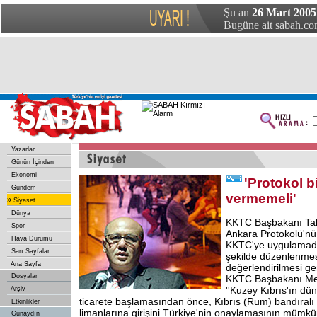
Şu an
26 Mart 2005
Bugüne ait sabah.com
Yazarlar
Günün İçinden
Ekonomi
'Protokol b
Gündem
vermemeli'
»
Siyaset
Dünya
KKTC Başbakanı Tala
Spor
Ankara Protokolü'nü
Hava Durumu
KKTC'ye uygulamad
Sarı Sayfalar
şekilde düzenlenmes
Ana Sayfa
değerlendirilmesi gere
Dosyalar
KKTC Başbakanı Meh
''Kuzey Kıbrıs'ın d
Arşiv
ticarete başlamasından önce, Kıbrıs (Rum) bandıralı
Etkinlikler
limanlarına girişini Türkiye'nin onaylamasının mümkü
Günaydın