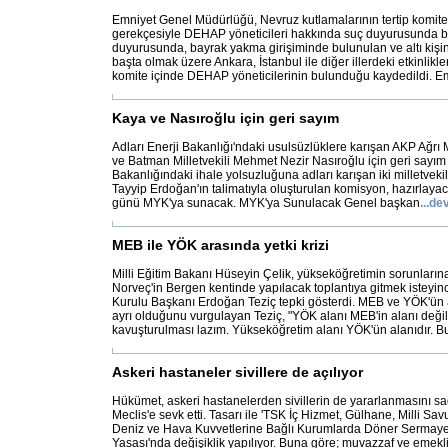
Emniyet Genel Müdürlüğü, Nevruz kutlamalarının tertip komit
gerekçesiyle DEHAP yöneticileri hakkında suç duyurusunda 
duyurusunda, bayrak yakma girişiminde bulunulan ve altı kişin
başta olmak üzere Ankara, İstanbul ile diğer illerdeki etkinlik
komite içinde DEHAP yöneticilerinin bulunduğu kaydedildi. E
Kaya ve Nasıroğlu için geri sayım
Adları Enerji Bakanlığı'ndaki usulsüzlüklere karışan AKP Ağrı 
ve Batman Milletvekili Mehmet Nezir Nasıroğlu için geri sayım 
Bakanlığındaki ihale yolsuzluğuna adları karışan iki milletve
Tayyip Erdoğan'ın talimatıyla oluşturulan komisyon, hazırlaya
günü MYK'ya sunacak. MYK'ya Sunulacak Genel başkan
...
de
MEB ile YÖK arasında yetki krizi
Milli Eğitim Bakanı Hüseyin Çelik, yükseköğretimin sorunların
Norveç'in Bergen kentinde yapılacak toplantıya gitmek isteyi
Kurulu Başkanı Erdoğan Teziç tepki gösterdi. MEB ve YÖK'ün a
ayrı olduğunu vurgulayan Teziç, "YÖK alanı MEB'in alanı değil
kavuşturulması lazım. Yükseköğretim alanı YÖK'ün alanıdır. B
Askeri hastaneler sivillere de açılıyor
Hükümet, askeri hastanelerden sivillerin de yararlanmasını sa
Meclis'e sevk etti. Tasarı ile 'TSK İç Hizmet, Gülhane, Milli Sa
Deniz ve Hava Kuvvetlerine Bağlı Kurumlarda Döner Sermaye Te
Yasası'nda değişiklik yapılıyor. Buna göre; muvazzaf ve emekl