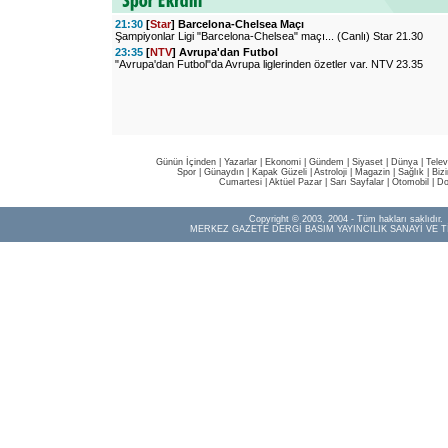
21:30
[
Star
] Barcelona-Chelsea Maçı
Şampiyonlar Ligi "Barcelona-Chelsea" maçı... (Canlı) Star 21.30
23:35
[
NTV
] Avrupa'dan Futbol
"Avrupa'dan Futbol"da Avrupa liglerinden özetler var. NTV 23.35
Günün İçinden
|
Yazarlar
|
Ekonomi
|
Gündem
|
Siyaset
|
Dünya |
Telev
Spor
|
Günaydın
|
Kapak Güzeli
|
Astroloji
|
Magazin
|
Sağlık
|
Biz
Cumartesi
|
Aktüel Pazar
|
Sarı Sayfalar
|
Otomobil
|
Do
Copyright © 2003, 2004 - Tüm hakları saklıdır.
MERKEZ GAZETE DERGİ BASIM YAYINCILIK SANAYİ VE T