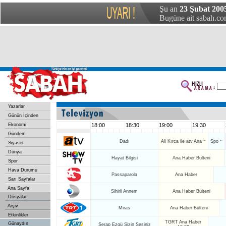
Şu an
23 Şubat 200
Bugüne ait sabah.com
Yazarlar
Günün İçinden
Ekonomi
18:00
18:30
19:00
19:30
Gündem
Dadı
Ali Kırca ile atv Ana ~
Spo ~
Siyaset
Dünya
Hayat Bilgisi
Ana Haber Bülteni
Spor
Hava Durumu
Passaparola
Ana Haber
Sarı Sayfalar
Ana Sayfa
Sihirli Annem
Ana Haber Bülteni
Dosyalar
Arşiv
Miras
Ana Haber Bülteni
Etkinlikler
TGRT Ana Haber
Günaydın
Serap Ezgü Sizin Sesiniz