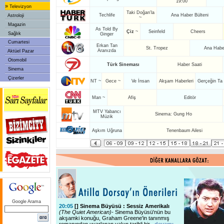
19:00
»
Televizyon
Taki Doğan'la
Techlife
Ana Haber Bülteni
Astroloji
~
Magazin
As Told By
Çiz
~
Seinfeld
Cheers
Sağlık
Ginger
Cumartesi
Erkan Tan
St. Tropez
Ana Haber
Aranızda
Aktüel Pazar
Otomobil
Türk Sineması
Haber Saati
Sinema
Çizerler
NT ~
Gece ~
Ve İnsan
Akşam Haberleri
Gerçeğin Ta
Man ~
Afiş
Editör
MTV Yabancı
Sinema: Gung Ho
Müzik
Aşkım Uğruna
Tenenbaum Ailesi
Google Arama
20:05
[
] Sinema Büyüsü : Sessiz Amerikalı
(The Quiet American)-
Sinema Büyüsü'nün bu
akşamki konuğu, Graham Greene'in tanınmış