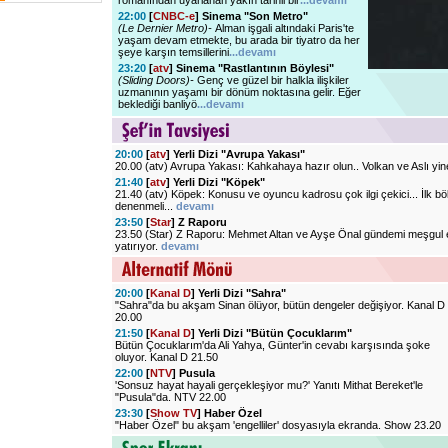
romanından uyarlanan yakın tarihli bir
...devamı
22:00
[
CNBC-e
] Sinema "Son Metro"
(Le Dernier Metro)-
Alman işgali altındaki Paris'te
yaşam devam etmekte, bu arada bir tiyatro da her
şeye karşın temsillerini
...devamı
23:20
[
atv
] Sinema "Rastlantının Böylesi"
(Sliding Doors)-
Genç ve güzel bir halkla ilişkiler
uzmanının yaşamı bir dönüm noktasına gelir. Eğer
beklediği banliyö
...devamı
20:00
[
atv
] Yerli Dizi "Avrupa Yakası"
20.00 (atv) Avrupa Yakası: Kahkahaya hazır olun.. Volkan ve Aslı yi
21:40
[
atv
] Yerli Dizi "Köpek"
21.40 (atv) Köpek: Konusu ve oyuncu kadrosu çok ilgi çekici... İlk b
denenmeli...
devamı
23:50
[
Star
] Z Raporu
23.50 (Star) Z Raporu: Mehmet Altan ve Ayşe Önal gündemi meşgul
yatırıyor.
devamı
20:00
[
Kanal D
] Yerli Dizi "Sahra"
"Sahra"da bu akşam Sinan ölüyor, bütün dengeler değişiyor. Kanal D
20.00
21:50
[
Kanal D
] Yerli Dizi "Bütün Çocuklarım"
Bütün Çocuklarım'da Ali Yahya, Günter'in cevabı karşısında şoke
oluyor. Kanal D 21.50
22:00
[
NTV
] Pusula
'Sonsuz hayat hayali gerçekleşiyor mu?' Yanıtı Mithat Bereket'le
"Pusula"da. NTV 22.00
23:30
[
Show TV
] Haber Özel
"Haber Özel" bu akşam 'engelliler' dosyasıyla ekranda. Show 23.20