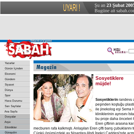
Şu an
23 Şubat 200
Bugüne ait sabah.com
Yazarlar
Günün İçinden
Ekonomi
Sosyetiklere
Gündem
müjde!
Siyaset
Dünya
Spor
Sosyetiklerin
randevu a
Hava Durumu
peşinden koştuğu plasti
Sarı Sayfalar
ile jinekolog eşi Sema
Ana Sayfa
kliniklerinin aynısını İst
Dosyalar
bu proje daha önceleri
Arşiv
Eren çiftinin arasına kar
Etkinlikler
mecburen rafa kalkmıştı. Anlaşılan Eren çifti barış çubuklarını 
Günaydın
Çünkü önümüzdeki ay Nişantaşı Abdi İpekçi Caddesi'nde açma