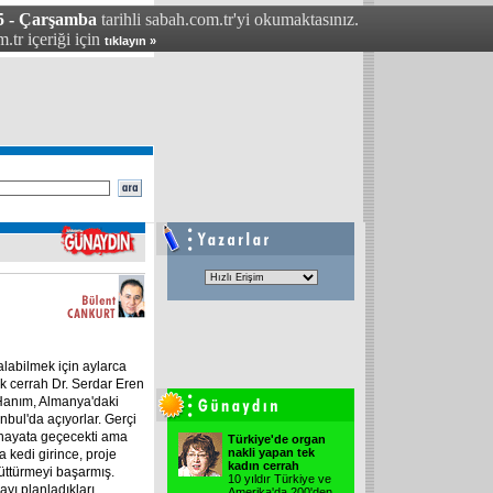
5 - Çarşamba
tarihli sabah.com.tr'yi okumaktasınız.
.tr içeriği için
tıklayın »
labilmek için aylarca
k cerrah Dr. Serdar Eren
 Hanım, Almanya'daki
anbul'da açıyorlar. Gerçi
 hayata geçecekti ama
Türkiye'de organ
nakli yapan tek
a kedi girince, proje
kadın cerrah
tüttürmeyi başarmış.
10 yıldır Türkiye ve
yı planladıkları
Amerika'da 200'den