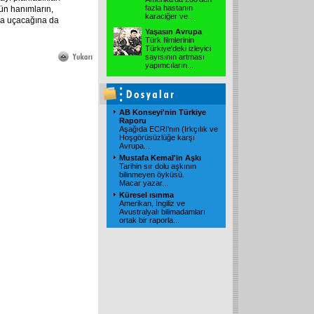
fazla hastanın
kün hanımların,
karaciğer ve
...
ra uçacağına da
Yaşasın Avrupa
Türk filmlerinin
Türkiye'deki izleyici
sayısının artması
yapımcıların
...
AB Konseyi'nin Türkiye
Raporu
Aşağıda ECRI'nın (Irkçılık ve
Hoşgörüsüzlüğe karşı
Avrupa
...
Mustafa Kemal'in Aşkı
Tarihin sır dolu aşkının
bilinmeyen öyküsü.
Macar yazar
...
Küresel ısınma
Amerikan, İngiliz ve
Avustralyalı bilimadamları
ortak bir raporla
...