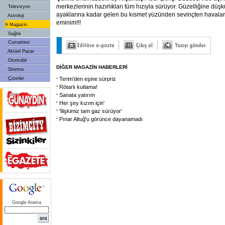
merkezlerinin hazırlıkları tüm hızıyla sürüyor. Güzelliğine düş
Televizyon
ayaklarına kadar gelen bu kısmet yüzünden sevinçten havala
Astroloji
eminim!!!
»
Magazin
Sağlık
Cumartesi
Aktüel Pazar
Otomobil
DİĞER MAGAZİN HABERLERİ
Sinema
Çizerler
Terim'den eşine sürpriz
Rötarlı kutlama!
Sanata yatırım
Her şey kızım için'
'İlişkimiz tam gaz sürüyor'
Pınar Altuğ'u görünce dayanamadı
Google Arama