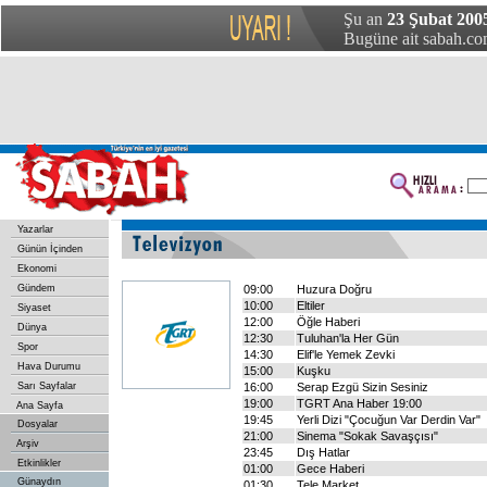
Şu an
23 Şubat 200
Bugüne ait sabah.com
Yazarlar
Günün İçinden
Ekonomi
Gündem
09:00
Huzura Doğru
10:00
Eltiler
Siyaset
12:00
Öğle Haberi
Dünya
12:30
Tuluhan'la Her Gün
Spor
14:30
Elif'le Yemek Zevki
Hava Durumu
15:00
Kuşku
Sarı Sayfalar
16:00
Serap Ezgü Sizin Sesiniz
19:00
TGRT Ana Haber 19:00
Ana Sayfa
19:45
Yerli Dizi "Çocuğun Var Derdin Var"
Dosyalar
21:00
Sinema "Sokak Savaşçısı"
Arşiv
23:45
Dış Hatlar
Etkinlikler
01:00
Gece Haberi
Günaydın
01:30
Tele Market