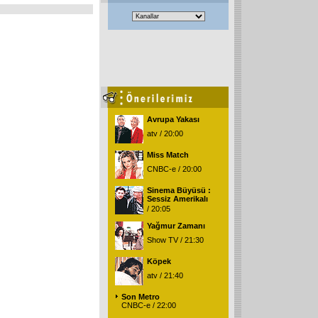
Avrupa Yakası
atv / 20:00
Miss Match
CNBC-e / 20:00
Sinema Büyüsü :
Sessiz Amerikalı
/ 20:05
Yağmur Zamanı
Show TV / 21:30
Köpek
atv / 21:40
Son Metro
CNBC-e / 22:00