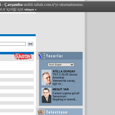
5 - Çarşamba
tarihli sabah.com.tr'yi okumaktasınız.
.tr içeriği için
tıklayın »
ATİLLA DORSAY
TRT-2 20.05 Sessiz
Amerikalı
Vietnam'da savaş,
aşk ve
...
MESUT YAR
Fantezi yapma gol at!
Sanıyorum
Beşiktaş'ın önemli
...