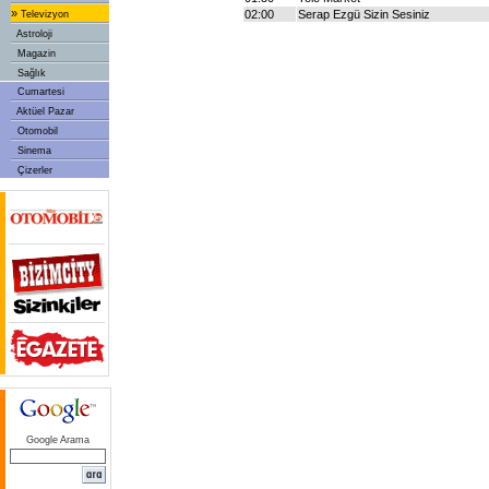
»
02:00
Serap Ezgü Sizin Sesiniz
Televizyon
Astroloji
Magazin
Sağlık
Cumartesi
Aktüel Pazar
Otomobil
Sinema
Çizerler
Google Arama