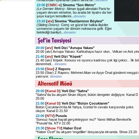
romanından uyarlanan yakın tarihli bir
...devamı
22:00
[
CNBC-e
] Sinema "Son Metro"
(Le Dernier Metro)-
Alman işgali altındaki Paris'te
yaşam devam etmekte, bu arada bir tiyatro da her
şeye karşın temsillerini
...devamı
23:20
[
atv
] Sinema "Rastlantının Böylesi"
(Sliding Doors)-
Genç ve güzel bir halkla ilişkiler
uzmanının yaşamı bir dönüm noktasına gelir. Eğer
beklediği banliyö
...devamı
20:00
[
atv
] Yerli Dizi "Avrupa Yakası"
20.00 (atv) Avrupa Yakası: Kahkahaya hazır olun.. Volkan ve Aslı yi
21:40
[
atv
] Yerli Dizi "Köpek"
21.40 (atv) Köpek: Konusu ve oyuncu kadrosu çok ilgi çekici... İlk b
denenmeli...
devamı
23:50
[
Star
] Z Raporu
23.50 (Star) Z Raporu: Mehmet Altan ve Ayşe Önal gündemi meşgul
yatırıyor.
devamı
20:00
[
Kanal D
] Yerli Dizi "Sahra"
"Sahra"da bu akşam Sinan ölüyor, bütün dengeler değişiyor. Kanal D
20.00
21:50
[
Kanal D
] Yerli Dizi "Bütün Çocuklarım"
Bütün Çocuklarım'da Ali Yahya, Günter'in cevabı karşısında şoke
oluyor. Kanal D 21.50
22:00
[
NTV
] Pusula
'Sonsuz hayat hayali gerçekleşiyor mu?' Yanıtı Mithat Bereket'le
"Pusula"da. NTV 22.00
23:30
[
Show TV
] Haber Özel
"Haber Özel" bu akşam 'engelliler' dosyasıyla ekranda. Show 23.20