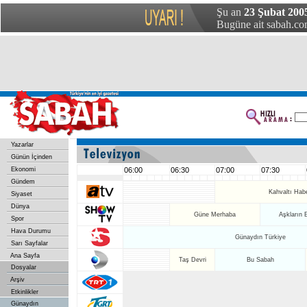
Şu an
23 Şubat 200
Bugüne ait sabah.com
Yazarlar
Günün İçinden
Ekonomi
06:00
06:30
07:00
07:30
Gündem
Kahvaltı Habe
Siyaset
Dünya
Güne Merhaba
Aşkların 
Spor
Hava Durumu
Günaydın Türkiye
Sarı Sayfalar
Ana Sayfa
Taş Devri
Bu Sabah
Dosyalar
Arşiv
Etkinlikler
Günaydın