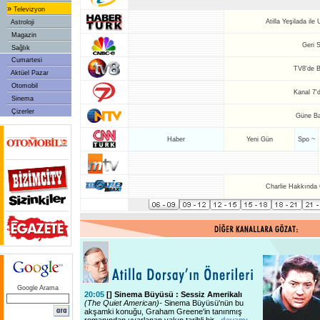
»
Televizyon
Atilla Yeşilada il
Astroloji
Magazin
Geri 
Sağlık
Cumartesi
TV8'de 
Aktüel Pazar
Otomobil
Kanal 7'
Sinema
Çizerler
Güne Ba
Haber
Yeni Gün
Spo ~
Charlie Hakkında 
Google Arama
20:05
[
] Sinema Büyüsü : Sessiz Amerikalı
(The Quiet American)-
Sinema Büyüsü'nün bu
akşamki konuğu, Graham Greene'in tanınmış