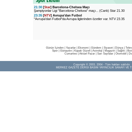
21:30
[
Star
] Barcelona-Chelsea Maçı
Şampiyonlar Ligi "Barcelona-Chelsea" maçı... (Canlı) Star 21.30
23:35
[
NTV
] Avrupa'dan Futbol
"Avrupa'dan Futbol"da Avrupa liglerinden özetler var. NTV 23.35
Günün İçinden
|
Yazarlar
|
Ekonomi
|
Gündem
|
Siyaset
|
Dünya |
Telev
Spor
|
Günaydın
|
Kapak Güzeli
|
Astroloji
|
Magazin
|
Sağlık
|
Biz
Cumartesi
|
Aktüel Pazar
|
Sarı Sayfalar
|
Otomobil
|
Do
Copyright © 2003, 2004 - Tüm hakları saklıdır.
MERKEZ GAZETE DERGİ BASIM YAYINCILIK SANAYİ VE T