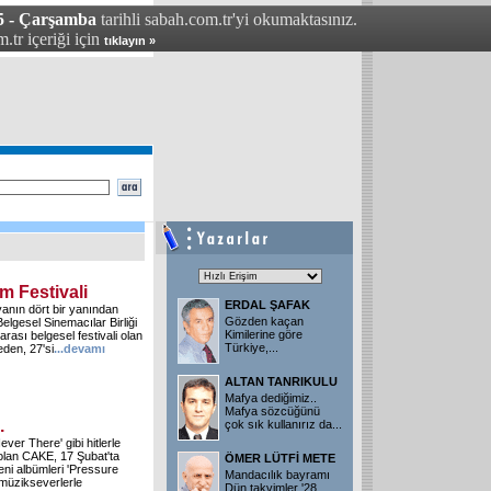
5 - Çarşamba
tarihli sabah.com.tr'yi okumaktasınız.
.tr içeriği için
tıklayın »
m Festivali
ERDAL ŞAFAK
yanın dört bir yanından
Gözden kaçan
Belgesel Sinemacılar Birliği
Kimilerine göre
rası belgesel festivali olan
Türkiye,...
eden, 27'si
...
devamı
ALTAN TANRIKULU
Mafya dediğimiz..
Mafya sözcüğünü
.
çok sık kullanırız da...
ever There' gibi hitlerle
 olan CAKE, 17 Şubat'ta
ÖMER LÜTFİ METE
eni albümleri 'Pressure
Mandacılık bayramı
 müzikseverlerle
Dün takvimler '28