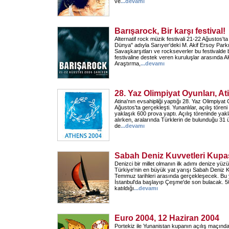
ve
...
devamı
Barışarock, Bir karşı festival!
Alternatif rock müzik festivali 21-22 Ağustos't
Dünya" adıyla Sarıyer'deki M. Akif Ersoy Park
Savaşkarşıtları ve rockseverler bu festivalde
festivaline destek veren kuruluşlar arasında
Araştırma,
...
devamı
28. Yaz Olimpiyat Oyunları, At
Atina'nın evsahipliği yaptığı 28. Yaz Olimpiyat 
Ağustos'ta gerçekleşti. Yunanlılar, açılış tören
yaklaşık 600 prova yaptı. Açılış töreninde yakl
alırken, aralarında Türklerin de bulunduğu 31 
de
...
devamı
Sabah Deniz Kuvvetleri Kupa
Denizci bir millet olmanın ilk adımı denize yüz
Türkiye'nin en büyük yat yarışı Sabah Deniz 
Temmuz tarihleri arasında gerçekleşecek. Bu yı
İstanbul'da başlayıp Çeşme'de son bulacak. 50
katıldığı
...
devamı
Euro 2004, 12 Haziran 2004
Portekiz ile Yunanistan kupanın açılış maçında