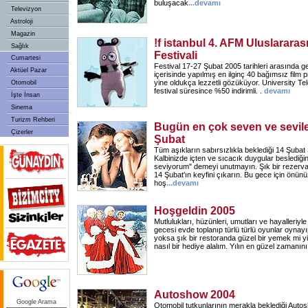
buluşacak
...
devamı
Televizyon
Astroloji
Magazin
!f istanbul 4. AFM Uluslararas
Sağlık
Festivali
Cumartesi
Festival 17-27 Şubat 2005 tarihleri arasında ge
Aktüel Pazar
içerisinde yapılmış en ilginç 40 bağımsız film p
yine oldukça lezzetli gözüküyor. University Tele
Otomobil
festival süresince %50 indirimli. .
devamı
İşte İnsan
Sinema
Turizm Rehberi
Bugün en çok seven ve sevile
Çizerler
Şubat
Tüm aşıkların sabırsızlıkla beklediği 14 Şubat 
Kalbinizde içten ve sıcacık duygular beslediğini
seviyorum" demeyi unutmayın. Şık bir rezervas
14 Şubat'ın keyfini çıkarın. Bu gece için önünü
hoş
...
devamı
Hoşgeldin 2005
Mutlulukları, hüzünleri, umutları ve hayalleriyle 
gecesi evde toplanıp türlü türlü oyunlar oynay
yoksa şık bir restoranda güzel bir yemek mi y
nasıl bir hediye alalım. Yılın en güzel zamanın
Autoshow 2004
Google Arama
Otomobil tutkunlarının merakla beklediği Aut