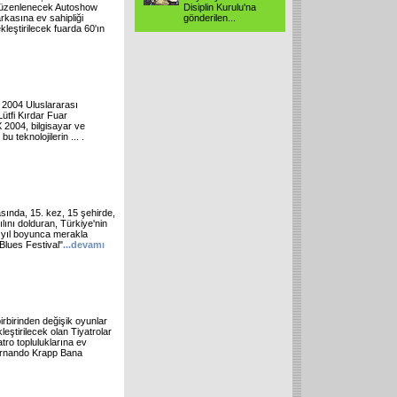
 düzenlenecek Autoshow
Disiplin Kurulu'na
rkasına ev sahipliği
gönderilen...
leştirilecek fuarda 60'ın
2004 Uluslararası
ütfi Kırdar Fuar
 2004, bilgisayar ve
bu teknolojilerin ... .
rasında, 15. kez, 15 şehirde,
lını dolduran, Türkiye'nin
", yıl boyunca merakla
 Blues Festival"
...
devamı
rbirinden değişik oyunlar
eştirilecek olan Tiyatrolar
atro topluluklarına ev
Fernando Krapp Bana