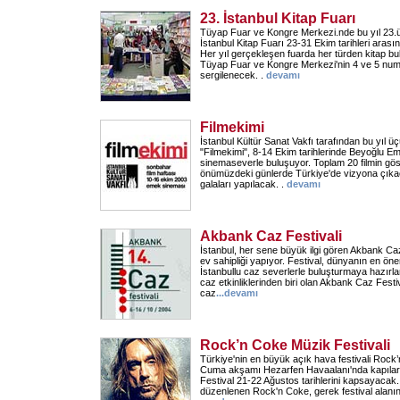
23. İstanbul Kitap Fuarı
Tüyap Fuar ve Kongre Merkezi.nde bu yıl 23
İstanbul Kitap Fuarı 23-31 Ekim tarihleri arası
Her yıl gerçekleşen fuarda her türden kitap b
Tüyap Fuar ve Kongre Merkezi'nin 4 ve 5 numa
sergilenecek. .
devamı
Filmekimi
İstanbul Kültür Sanat Vakfı tarafından bu yıl
"Filmekimi", 8-14 Ekim tarihlerinde Beyoğlu 
sinemaseverle buluşuyor. Toplam 20 filmin göst
önümüzdeki günlerde Türkiye'de vizyona çıkaca
galaları yapılacak. .
devamı
Akbank Caz Festivali
İstanbul, her sene büyük ilgi gören Akbank Ca
ev sahipliği yapıyor. Festival, dünyanın en öne
İstanbullu caz severlerle buluşturmaya hazırla
caz etkinliklerinden biri olan Akbank Caz Festiv
caz
...
devamı
Rock’n Coke Müzik Festivali
Türkiye'nin en büyük açık hava festivali Rock
Cuma akşamı Hezarfen Havaalanı'nda kapılar
Festival 21-22 Ağustos tarihlerini kapsayacak. 
düzenlenen Rock'n Coke, gerek festival alanı