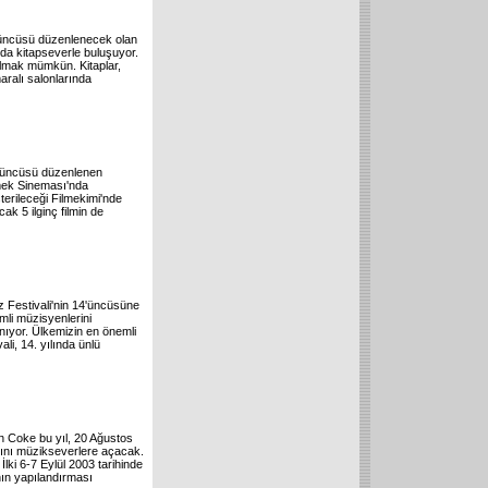
.üncüsü düzenlenecek olan
nda kitapseverle buluşuyor.
ulmak mümkün. Kitaplar,
ralı salonlarında
 üçüncüsü düzenlenen
Emek Sineması'nda
erileceği Filmekimi'nde
k 5 ilginç filmin de
z Festivali'nin 14'üncüsüne
mli müzisyenlerini
nıyor. Ülkemizin en önemli
ali, 14. yılında ünlü
’n Coke bu yıl, 20 Ağustos
ını müzikseverlere açacak.
İlki 6-7 Eylül 2003 tarihinde
nın yapılandırması