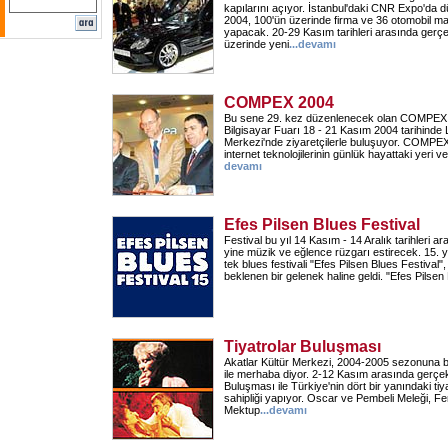
kapılarını açıyor. İstanbul'daki CNR Expo'da
2004, 100'ün üzerinde firma ve 36 otomobil ma
yapacak. 20-29 Kasım tarihleri arasında gerçek
üzerinde yeni
...
devamı
COMPEX 2004
Bu sene 29. kez düzenlenecek olan COMPEX 
Bilgisayar Fuarı 18 - 21 Kasım 2004 tarihinde L
Merkezi'nde ziyaretçilerle buluşuyor. COMPEX
internet teknolojilerinin günlük hayattaki yeri ve 
devamı
Efes Pilsen Blues Festival
Festival bu yıl 14 Kasım - 14 Aralık tarihleri a
yine müzik ve eğlence rüzgarı estirecek. 15. yı
tek blues festivali "Efes Pilsen Blues Festival
beklenen bir gelenek haline geldi. "Efes Pilsen
Tiyatrolar Buluşması
Akatlar Kültür Merkezi, 2004-2005 sezonuna bi
ile merhaba diyor. 2-12 Kasım arasında gerçekl
Buluşması ile Türkiye'nin dört bir yanındaki tiy
sahipliği yapıyor. Oscar ve Pembeli Meleği, 
Mektup
...
devamı