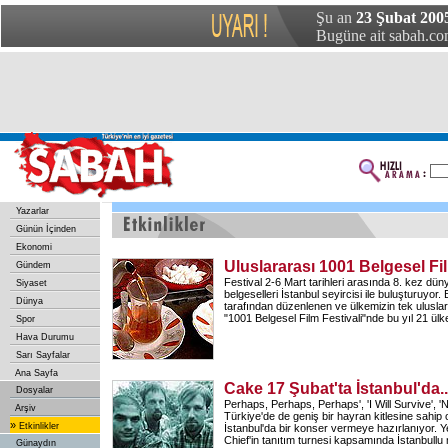
Şu an
23 Şubat 200
Bugüne ait sabah.com
Yazarlar
Günün İçinden
Ekonomi
Uluslararası 1001 Belgesel Fil
Gündem
Festival 2-6 Mart tarihleri arasında 8. kez dün
Siyaset
belgeselleri İstanbul seyircisi ile buluşturuyor. 
Dünya
tarafından düzenlenen ve ülkemizin tek uluslara
"1001 Belgesel Film Festivali"nde bu yıl 21 ülk
Spor
Hava Durumu
Sarı Sayfalar
Ana Sayfa
Cake 17 Şubat'ta İstanbul'da..
Dosyalar
Perhaps, Perhaps, Perhaps', 'I Will Survive', 'N
Arşiv
Türkiye'de de geniş bir hayran kitlesine sahip
»
Etkinlikler
İstanbul'da bir konser vermeye hazırlanıyor. Y
Chief'in tanıtım turnesi kapsamında İstanbullu
Günaydın