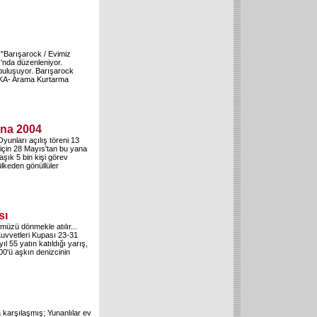
a "Barışarock / Evimiz
ı'nda düzenleniyor.
 buluşuyor. Barışarock
 AKA- Arama Kurtarma
ina 2004
Oyunları açılış töreni 13
i için 28 Mayıs'tan bu yana
aşık 5 bin kişi görev
ülkeden gönüllüler
sı
ümüzü dönmekle atılır...
Kuvvetleri Kupası 23-31
l 55 yatın katıldığı yarış,
0'ü aşkın denizcinin
 karşılaşmış; Yunanlılar ev