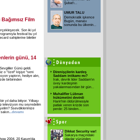
Şubat'ı...
UMUR TALU
Demokratik işkence
ı Bağımsız Film
Bugün, manası
sonunda bu ülkenin...
rçekleşecek. Son iki yıl
rogramıyla festival bu yıl
card sahiplerine biletler
nlerin günü, 14
Sevgililer Günü geldi.
z o "özel" kişiye "seni
Direnişçilerin kardeş
yon yaptırın, hediye alın,
Saddam intikamı mı?
zde birbirinden
Irak, devrik lider Saddam'ın
üvey kardeşinin
yakalanmasından bir gün...
Muhalifler Lübnan
hükümetini devirdi
bir yıl daha bitiyor. Yılbaşı
Hariri'nin öldürülmesiyle
ıp televizyon mu seyredelim
patlak veren krizde son
iyelim? Ssevdiklerimize
perde: 25 binden...
ı sakın
...
devamı
Dikkat Security var!
Sakarya maçındaki
oshow 2004, 20 Kasım'da
olaylar yüzünden