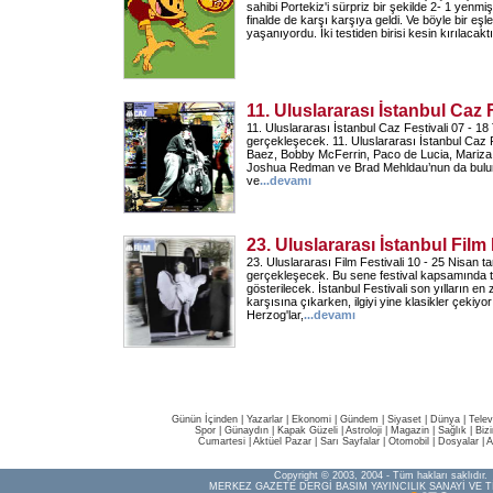
sahibi Portekiz'i sürpriz bir şekilde 2- 1 yenmiş
finalde de karşı karşıya geldi. Ve böyle bir eşl
yaşanıyordu. İki testiden birisi kesin kırılacakt
11. Uluslararası İstanbul Caz F
11. Uluslararası İstanbul Caz Festivali 07 - 1
gerçekleşecek. 11. Uluslararası İstanbul Caz F
Baez, Bobby McFerrin, Paco de Lucia, Mariza,
Joshua Redman ve Brad Mehldau’nun da bulun
ve
...
devamı
23. Uluslararası İstanbul Film 
23. Uluslararası Film Festivali 10 - 25 Nisan ta
gerçekleşecek. Bu sene festival kapsamında t
gösterilecek. İstanbul Festivali son yılların en
karşısına çıkarken, ilgiyi yine klasikler çekiyo
Herzog'lar,
...
devamı
Günün İçinden
|
Yazarlar
|
Ekonomi
|
Gündem
|
Siyaset
|
Dünya |
Telev
Spor
|
Günaydın
|
Kapak Güzeli
|
Astroloji
|
Magazin
|
Sağlık
|
Biz
Cumartesi
|
Aktüel Pazar
|
Sarı Sayfalar
|
Otomobil
|
Dosyalar
|
A
Copyright © 2003, 2004 - Tüm hakları saklıdır.
MERKEZ GAZETE DERGİ BASIM YAYINCILIK SANAYİ VE T