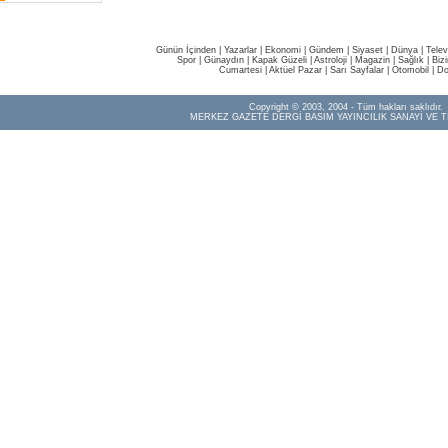
Günün İçinden
|
Yazarlar
|
Ekonomi
|
Gündem
|
Siyaset
|
Dünya |
Telev
Spor
|
Günaydın
|
Kapak Güzeli
|
Astroloji
|
Magazin
|
Sağlık
|
Biz
Cumartesi
|
Aktüel Pazar
|
Sarı Sayfalar
|
Otomobil
|
Do
Copyright © 2003, 2004 - Tüm hakları saklıdır.
MERKEZ GAZETE DERGİ BASIM YAYINCILIK SANAYİ VE T