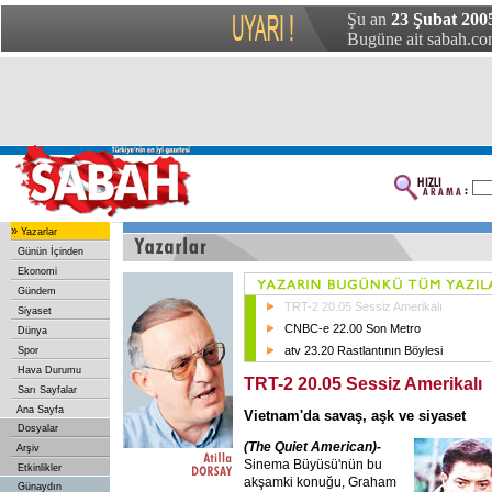
Şu an
23 Şubat 200
Bugüne ait sabah.com
»
Yazarlar
Günün İçinden
Ekonomi
Gündem
TRT-2 20.05 Sessiz Amerikalı
Siyaset
CNBC-e 22.00 Son Metro
Dünya
atv 23.20 Rastlantının Böylesi
Spor
Hava Durumu
TRT-2 20.05 Sessiz Amerikalı
Sarı Sayfalar
Ana Sayfa
Vietnam'da savaş, aşk ve siyaset
Dosyalar
(The Quiet American)-
Arşiv
Sinema Büyüsü'nün bu
Etkinlikler
akşamki konuğu, Graham
Günaydın