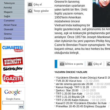
Greene'in tanınmış
Televizyon
romanından uyarlanan
Astroloji
yakın tarihli bir film. Ünlü
Magazin
İngiliz yazarın romanı,
Sağlık
1950'lerin Amerikan
Cumartesi
müdahelesi öncesi
Vietnam'ında katılaşmış bir
Aktüel Pazar
İngiliz gazetecisiyle, saf görünümlü bir Am
Otomobil
savaş, aşk ve kıskançlık girdaplarında geli
Sinema
anlatıyor. Önce 1957'de Joseph Mankiewicz
Çizerler
olan öykünün bu yeni yapımını Phillip No
Caine'le Brendan Frazer oynamışlardı. Ye
başarılı olmaz, ama bu kez herkes bu film
olduğunda birleşti.
YAZARIN ÖNCEKİ YAZILARI
Yüzüklerin Efendisi: Kralın Dönüşü Kanal D 2
TV8 20.30 Vücut Isısı
/ 21-02-2005
atv'de sinema gecesi:atv 20.00
/ 20-02-200
Kanun Kaçağı: TRT-1 11.20
/ 20-02-2005
Şarkıcı: Star 20.00
/ 19-02-2005
TRT-1 20.00 Son Kale
/ 18-02-2005
TRT-1 21.15 Büyülü Çift
/ 17-02-2005
Google Arama
TRT-2 20.05 Kadın Kokusu
/ 16-02-2005
Kanal D 20.00 YÜzüklerin Efendisi: İki Kule
PrimeMax 18.45-20.45 Erişilmez Duygular
/