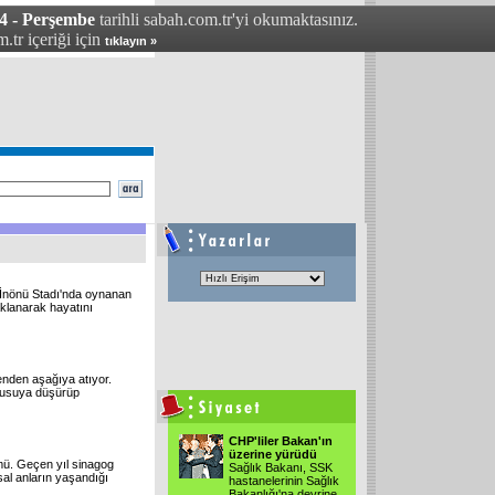
4 - Perşembe
tarihli sabah.com.tr'yi okumaktasınız.
.tr içeriği için
tıklayın »
 İnönü Stadı'nda oynanan
klanarak hayatını
renden aşağıya atıyor.
 pusuya düşürüp
CHP'liler Bakan'ın
üzerine yürüdü
mü. Geçen yıl sinagog
Sağlık Bakanı, SSK
usal anların yaşandığı
hastanelerinin Sağlık
Bakanlığı'na devrine