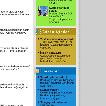
karşı
...
Avrupa'da finişe
geldik
 Yaser Arafat, 11 Kasım
Dışişleri Bakanı Gül,
anesinde hayatını kaybetti.
Lahey'de AB
Troykası toplantısına
giderken,
...
brahim Kaboğlu'nun basın
lu ''Azınlık Hakları ve
Yükleme aracı uçağa çarptı
Türk Hava Yolları'nın (THY)
İstanbul- Gaziantep seferini
yapacak
...
asından altı sıfır atılarak
00.000 TL = 1YTL) değişim
İkizleri kaza ayırdı
Çanakkale'ye düzenlenen
gezi dönüşü içinde
bulundukları otobüsün
...
asi, insan hakları ve temel
nde kurulmuştur."
Sporda şike ve şiddet
Beşiktaş ile Çaykur Rizespor
takımları arasında BJK İnönü
rihinde 5 kişilik polis
Stadı'nda
...
altılarak oturduğu uçaktan
Kapkaç çeteleri
Çeteler kapıp kaçıyor, döner
bıçaklarıyla yaralıyor,
trenden aşağıya
...
Sinagog saldırılarının
yıldönümü
e AET arasında, üyelik