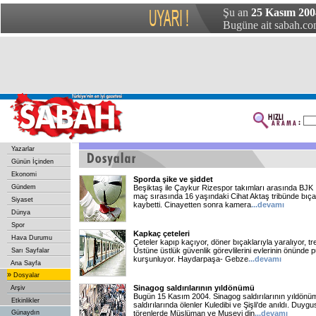
Şu an
25 Kasım 200
Bugüne ait sabah.com
Yazarlar
Günün İçinden
Ekonomi
Sporda şike ve şiddet
Gündem
Beşiktaş ile Çaykur Rizespor takımları arasında BJK
maç sırasında 16 yaşındaki Cihat Aktaş tribünde bıça
Siyaset
kaybetti. Cinayetten sonra kamera
...devamı
Dünya
Spor
Kapkaç çeteleri
Hava Durumu
Çeteler kapıp kaçıyor, döner bıçaklarıyla yaralıyor, t
Üstüne üstlük güvenlik görevlilerini evlerinin önünde
Sarı Sayfalar
kurşunluyor. Haydarpaşa- Gebze
...devamı
Ana Sayfa
»
Dosyalar
Sinagog saldırılarının yıldönümü
Arşiv
Bugün 15 Kasım 2004. Sinagog saldırılarının yıldönü
Etkinlikler
saldırılarında ölenler Kuledibi ve Şişli'de anıldı. Duyg
Günaydın
törenlerde Müslüman ve Musevi din
...devamı