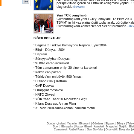
perspektifi de içeren bir Ortaklık Anlaşması yapıldı. 1
oluşturuldu.
devamı
Yeni TCK onaylandı
Cumhurbaşkanı yeni TCK'yı onayladı, 12 Ekim 2004
TBMM'nin iki kez olağanüstü toplanarak, görüşüp kab
Cumhurbaşkanı Ahmet Necdet Sezer tarafından
...d
DİĞER DOSYALAR
Bağımsız Türkiye Komisyonu Raporu, Eylül 2004
Bilişim Dünyası 2004
Deprem
Süreyya Ayhan Dosyası
% 80'e varan indirimler!
Tüm zamanların en iyi 30 sinema karakteri
Irak'ta can pazarı
Türkiye'nin en büyük 500 firması
Hızlandırılmış Katliam
GAP Dosyası
Olimpiyat meşalesi
NATO Zirvesi
YÖK Yasa Tasarısı Meclis'ten Geçti
Kıbrıs Dosyası, Annan Planı
31 Mart 2004 tarihli Annan Planı'nın metni
Günün İçinden
|
Yazarlar
|
Ekonomi
|
Gündem
|
Siyaset
|
Dünya |
Telev
Spor
|
Günaydın
|
Kapak Güzeli
|
Astroloji
|
Magazin
|
Sağlık
|
Biz
Cumartesi
|
Aktüel Pazar
|
Sarı Sayfalar
|
Otomobil
|
Dosyalar
|
A