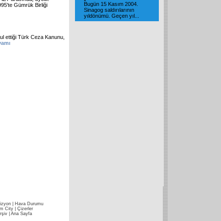
Bugün 15 Kasım 2004.
995'te Gümrük Birliği
Sinagog saldırılarının
yıldönümü. Geçen yıl
...
ul ettiği Türk Ceza Kanunu,
evamı
izyon
|
Hava Durumu
im City
|
Çizerler
rşiv
|
Ana Sayfa