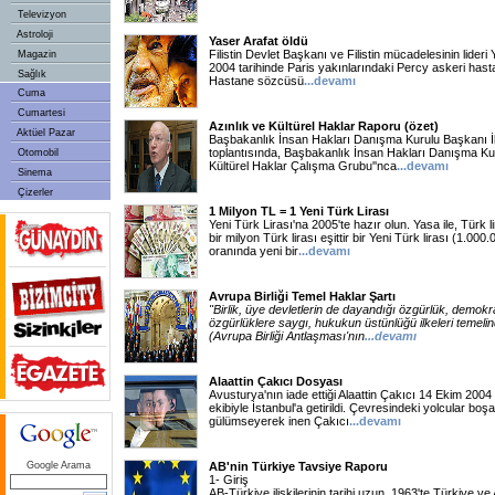
Televizyon
Astroloji
Yaser Arafat öldü
Filistin Devlet Başkanı ve Filistin mücadelesinin lideri
Magazin
2004 tarihinde Paris yakınlarındaki Percy askeri hast
Sağlık
Hastane sözcüsü
...devamı
Cuma
Cumartesi
Azınlık ve Kültürel Haklar Raporu (özet)
Aktüel Pazar
Başbakanlık İnsan Hakları Danışma Kurulu Başkanı İ
toplantısında, Başbakanlık İnsan Hakları Danışma Kuru
Otomobil
Kültürel Haklar Çalışma Grubu''nca
...devamı
Sinema
Çizerler
1 Milyon TL = 1 Yeni Türk Lirası
Yeni Türk Lirası'na 2005'te hazır olun. Yasa ile, Türk lir
bir milyon Türk lirası eşittir bir Yeni Türk lirası (1.0
oranında yeni bir
...devamı
Avrupa Birliği Temel Haklar Şartı
"Birlik, üye devletlerin de dayandığı özgürlük, demokr
özgürlüklere saygı, hukukun üstünlüğü ilkeleri temeli
(Avrupa Birliği Antlaşması'nın
...devamı
Alaattin Çakıcı Dosyası
Avusturya'nın iade ettiği Alaattin Çakıcı 14 Ekim 2004 ta
ekibiyle İstanbul'a getirildi. Çevresindeki yolcular boş
gülümseyerek inen Çakıcı
...devamı
Google Arama
AB'nin Türkiye Tavsiye Raporu
1- Giriş
AB-Türkiye ilişkilerinin tarihi uzun. 1963'te Türkiye v