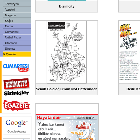
Televizyon
Bizimcity
Astroloji
Magazin
Sağlık
Cuma
Cumartesi
Aktüel Pazar
Otomobil
Sinema
»
Çizerler
Semih Balcıoğlu'nun Not Defterinden
Bedri Ko
Google Arama