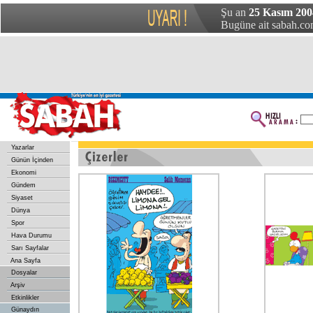
Şu an
25 Kasım 200
Bugüne ait sabah.com
Yazarlar
Günün İçinden
Ekonomi
Gündem
Siyaset
Dünya
Spor
Hava Durumu
Sarı Sayfalar
Ana Sayfa
Dosyalar
Arşiv
Etkinlikler
Günaydın