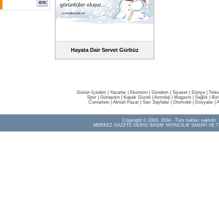
Hayata Dair Servet Gürbüz
Günün İçinden
|
Yazarlar
|
Ekonomi
|
Gündem
|
Siyaset
|
Dünya |
Tele
Spor
|
Günaydın
|
Kapak Güzeli
|
Astroloji
|
Magazin
|
Sağlık
|
Biz
Cumartesi
|
Aktüel Pazar
|
Sarı Sayfalar
|
Otomobil
|
Dosyalar
|
A
Copyright © 2003, 2004 - Tüm hakları saklıdır.
MERKEZ GAZETE DERGİ BASIM YAYINCILIK SANAYİ VE T