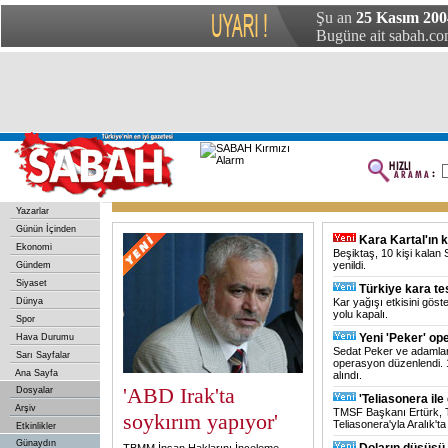
Şu an
25 Kasım 200
Bugüne ait sabah.com
Yazarlar
Günün İçinden
Kara Kartal'ın 
Ekonomi
Beşiktaş, 10 kişi kalan
yenildi.
Gündem
Siyaset
Türkiye kara te
Dünya
Kar yağışı etkisini göste
yolu kapalı.
Spor
Yeni 'Peker' o
Hava Durumu
Sedat Peker ve adamlar
Sarı Sayfalar
operasyon düzenlendi. 1
Ana Sayfa
alındı.
'ABD Irak'ta
Dosyalar
'Teliasonera ile
Arşiv
TMSF Başkanı Ertürk, Tu
soykırım yapıyor'
Teliasonera'yla Aralık'ta
Etkinlikler
Günaydın