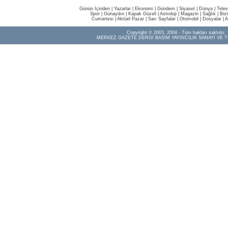
Günün İçinden
|
Yazarlar
|
Ekonomi
|
Gündem
|
Siyaset
|
Dünya |
Telev
Spor
|
Günaydın
|
Kapak Güzeli
|
Astroloji
|
Magazin
|
Sağlık
|
Biz
Cumartesi
|
Aktüel Pazar
|
Sarı Sayfalar
|
Otomobil
|
Dosyalar
|
A
Copyright © 2003, 2004 - Tüm hakları saklıdır.
MERKEZ GAZETE DERGİ BASIM YAYINCILIK SANAYİ VE T