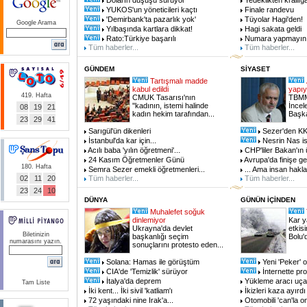
Doların düşüşü sürüyor
Yedeklikten krallığ
YUKOS'un yöneticileri kaçtı
Finale randevu
'Demirbank'ta pazarlık yok'
Tüyolar Hagi'den!
Google Arama
Yılbaşında kartlara dikkat!
Hagi sakata geldi
Rato:Türkiye başarılı
Numara yapmayın
Tüm haberler...
Tüm haberler...
GÜNDEM
SİYASET
Tartışmalı madde
kabul edildi
yapıy
419. Hafta
CMUK Tasarısı'nın
TBMM
''kadının, istemi halinde
İnce
08
19
21
kadın hekim tarafından
...
Başka
23
29
41
Sarıgül'ün dikenleri
Sezer'den KK
İstanbul'da kar için
...
Nesrin Nas ist
Acılı baba 'yılın öğretmeni'
...
CHP'liler Bakan'ın
24 Kasım Öğretmenler Günü
Avrupa'da finişe ge
180. Hafta
Semra Sezer emekli öğretmenleri
...
... Ama insan haklar
02
11
20
Tüm haberler...
Tüm haberler...
23
24
10
DÜNYA
GÜNÜN İÇİNDEN
Muhalefet soğuk
dinlemiyor
Kar y
Ukrayna'da devlet
etkisi
Biletinizin
başkanlığı seçim
Bolu'd
numarasını yazın.
sonuçlarını protesto eden
...
Solana: Hamas ile görüştüm
Yeni 'Peker' 
CIA'de 'Temizlik' sürüyor
İnternette p
İtalya'da deprem
Yükleme aracı uça
Tam Liste
İki kent... İki sivil 'katliam'ı
İkizleri kaza ayırdı
72 yaşındaki nine Irak'a
...
Otomobili 'can'la o