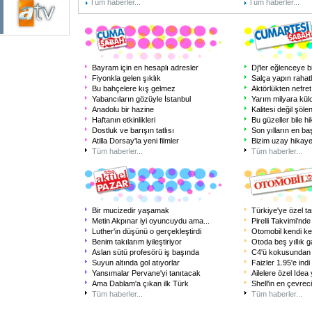
Tüm haberler...
Tüm haberler...
Bayram için en hesaplı adresler
Dj'ler eğlenceye b
Fiyonkla gelen şıklık
Salça yapın rahat
Bu bahçelere kış gelmez
Aktörlükten nefret
Yabancıların gözüyle İstanbul
Yarım milyara kül
Anadolu bir hazine
Kalitesi değil şölen
Haftanın etkinlikleri
Bu güzeller bile h
Dostluk ve barışın tatlısı
Son yılların en baş
Atilla Dorsay'la yeni filmler
Bizim uzay hikay
Tüm haberler...
Tüm haberler...
Bir mucizedir yaşamak
Türkiye'ye özel t
Metin Akpınar iyi oyuncuydu ama
...
Pirelli Takvimi'nd
Luther'in düşünü o gerçekleştirdi
Otomobil kendi k
Benim takılarım iyileştiriyor
Otoda beş yıllık g
Aslan sütü profesörü iş başında
C4'ü kokusundan
Suyun altında gol atıyorlar
Faizler 1.95'e indi
Yansımalar Pervane'yi tanıtacak
Ailelere özel Idea 
Ama Dablam'a çıkan ilk Türk
Shell'in en çevre
Tüm haberler...
Tüm haberler...