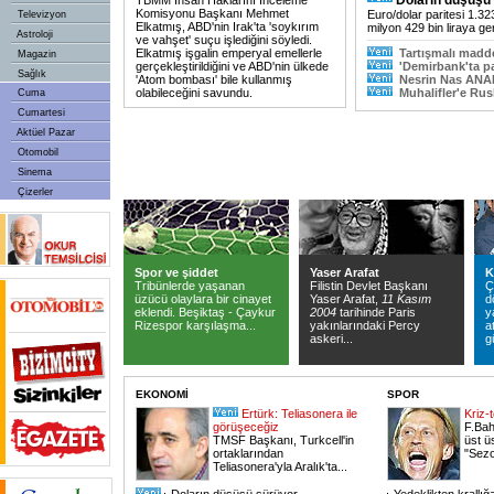
Doların düşüşü
TBMM İnsan Haklarını İnceleme
Komisyonu Başkanı Mehmet
Euro/dolar paritesi 1.32
Televizyon
Elkatmış, ABD'nin Irak'ta 'soykırım
milyon 429 bin liraya ger
Astroloji
ve vahşet' suçu işlediğini söyledi.
Elkatmış işgalin emperyal emellerle
Tartışmalı madde
Magazin
gerçekleştirildiğini ve ABD'nin ülkede
'Demirbank'ta pa
Sağlık
'Atom bombası' bile kullanmış
Nesrin Nas ANAP'
olabileceğini savundu.
Muhalifler'e Rus
Cuma
Cumartesi
Aktüel Pazar
Otomobil
Sinema
Çizerler
Spor ve şiddet
Yaser Arafat
K
Tribünlerde yaşanan
Filistin Devlet Başkanı
Ç
üzücü olaylara bir cinayet
Yaser Arafat,
11 Kasım
d
eklendi. Beşiktaş - Çaykur
2004
tarihinde Paris
y
Rizespor karşılaşma...
yakınlarındaki Percy
a
askeri...
g
EKONOMİ
SPOR
Ertürk: Teliasonera ile
Kriz
görüşeceğiz
F.Bah
TMSF Başkanı, Turkcell'in
üst ü
ortaklarından
"Sez
Teliasonera'yla Aralık'ta
...