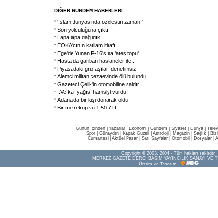
DİĞER GÜNDEM HABERLERİ
'İslam dünyasında özeleştiri zamanı'
Son yolculuğuna çıktı
Lapa lapa dağıldık
EOKA'cının katliam itirafı
Ege'de Yunan F-16'sına 'ateş topu'
Hasta da gariban hastaneler de...
Piyasadaki grip aşıları denetimsiz
Alemci militan cezaevinde ölü bulundu
Gazeteci Çelik'in otomobiline saldırı
..Ve kar yağışı hamsiyi vurdu
Adana'da bir kişi donarak öldü
Bir metreküp su 1.50 YTL
Günün İçinden
|
Yazarlar
|
Ekonomi
|
Gündem
|
Siyaset
|
Dünya |
Telev
Spor
|
Günaydın
|
Kapak Güzeli
|
Astroloji
|
Magazin
|
Sağlık
|
Biz
Cumartesi
|
Aktüel Pazar
|
Sarı Sayfalar
|
Otomobil
|
Dosyalar
|
A
Copyright © 2003, 2004 - Tüm hakları saklıdır.
MERKEZ GAZETE DERGİ BASIM YAYINCILIK SANAYİ VE T
Üretim ve Tasarım