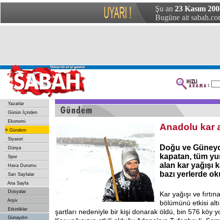
Şu an
23 Kasım 2004
Bugüne ait sabah.com
Yazarlar
Günün İçinden
Ekonomi
Anadolu kar a
»
Gündem
Siyaset
Doğu ve Güneyd
Dünya
kapatan, tüm yur
Spor
alan kar yağışı ka
Hava Durumu
bazı yerlerde okul
Sarı Sayfalar
Ana Sayfa
Dosyalar
Kar yağışı ve fırtın
Arşiv
bölümünü etkisi altı
Etkinlikler
şartları nedeniyle bir kişi donarak öldü, bin 576 köy 
Günaydın