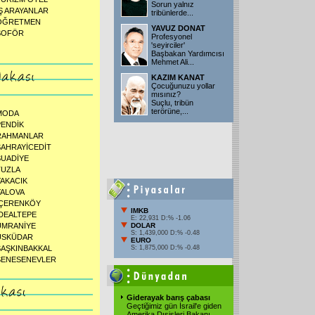
Sorun yalnız
İŞ ARAYANLAR
tribünlerde
...
ÖĞRETMEN
YAVUZ DONAT
ŞOFÖR
Profesyonel
'seyirciler'
Başbakan Yardımcısı
Mehmet Ali
...
KAZIM KANAT
Çocuğunuzu yollar
mısınız?
Suçlu, tribün
terörüne,
...
MODA
PENDİK
RAHMANLAR
SAHRAYİCEDİT
SUADİYE
TUZLA
YAKACIK
YALOVA
İÇERENKÖY
IMKB
İDEALTEPE
E: 22,931 D:% -1.06
ÜMRANİYE
DOLAR
S: 1,439,000 D:% -0.48
ÜSKÜDAR
EURO
ŞAŞKINBAKKAL
S: 1,875,000 D:% -0.48
ŞENESENEVLER
Giderayak barış çabası
Geçtiğimiz gün İsrail'e giden
Amerika Dışişleri Bakanı