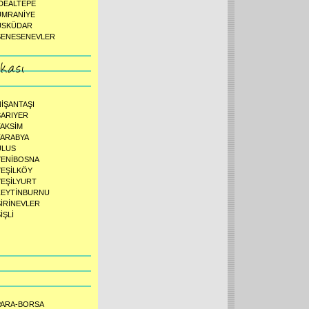
İDEALTEPE
ÜMRANİYE
ÜSKÜDAR
ŞENESENEVLER
NİŞANTAŞI
SARIYER
TAKSİM
TARABYA
ULUS
YENİBOSNA
YEŞİLKÖY
YEŞİLYURT
ZEYTİNBURNU
ŞİRİNEVLER
İŞLİ
PARA-BORSA