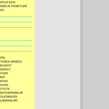
ATILIK EŞYA
TEMİZLİK HİZMETLERİ
AYİ
OPEL
OTOBÜS-MİNİBÜS
PEUGEOT
RENAULT
ROVER
SEAT
SKODA
SUZUKI
TOYOTA
VASITA ARAYANLAR
VOLKSWAGEN
Ş MAKİNALARI