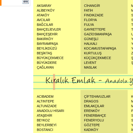
AKSARAY
CİHANGİR
ALİBEYKÖY
FATİH
ATAKÖY
FINDIKZADE
AVCILAR
FLORYA
BAĞCILAR
FULYA
BAHÇELİEVLER
GAYRETTEPE
BAHÇEŞEHİR
GAZİOSMANPAŞA
BAKIRKÖY
GÜNEŞLİ
BAYRAMPAŞA
HALKALI
BEYLİKDÜZÜ
KOCAMUSTAFAPAŞA
BEŞİKTAŞ
KURTULUŞ
BÜYÜKÇEKMECE
KÜÇÜKÇEKMECE
BÜYÜKDERE
LEVENT
Ş
ÇAĞLAYAN
MASLAK
ACIBADEM
ÇİFTEHAVUZLAR
ALTINTEPE
DRAGOS
ALTUNİZADE
EMLAKÇILAR
ANADOLU HİSARI
ERENKÖY
ATAŞEHİR
FENERBAHÇE
BEYKOZ
FENERYOLU
BEYLERBEYİ
GÖZTEPE
BOSTANCI
KADIKÖY