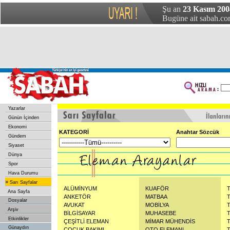
Şu an
23 Kasım 2004
Bugüne ait sabah.com
Yazarlar
Günün İçinden
Ekonomi
KATEGORİ
Anahtar Sözcük
Gündem
Siyaset
Dünya
Spor
Hava Durumu
»
Sarı Sayfalar
ALÜMİNYUM
KUAFÖR
Ana Sayfa
ANKETÖR
MATBAA
Dosyalar
AVUKAT
MOBİLYA
Arşiv
BİLGİSAYAR
MUHASEBE
Etkinlikler
ÇEŞİTLİ ELEMAN
MİMAR MÜHENDİS
Günaydın
ÇOCUK BAKIMI
OTO ELEMANI