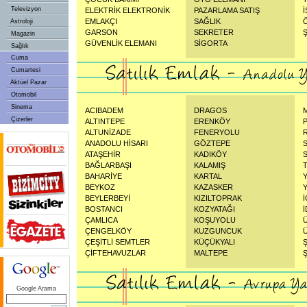
Televizyon
ELEKTRİK ELEKTRONİK
PAZARLAMA SATIŞ
EMLAKÇI
SAĞLIK
Astroloji
GARSON
SEKRETER
Magazin
GÜVENLİK ELEMANI
SİGORTA
Sağlık
Cuma
Cumartesi
Aktüel Pazar
Otomobil
Sinema
ACIBADEM
DRAGOS
Çizerler
ALTINTEPE
ERENKÖY
ALTUNİZADE
FENERYOLU
ANADOLU HİSARI
GÖZTEPE
ATAŞEHİR
KADIKÖY
BAĞLARBAŞI
KALAMIŞ
BAHARİYE
KARTAL
BEYKOZ
KAZASKER
BEYLERBEYİ
KIZILTOPRAK
BOSTANCI
KOZYATAĞI
ÇAMLICA
KOŞUYOLU
ÇENGELKÖY
KUZGUNCUK
ÇEŞİTLİ SEMTLER
KÜÇÜKYALI
ÇİFTEHAVUZLAR
MALTEPE
Google Arama