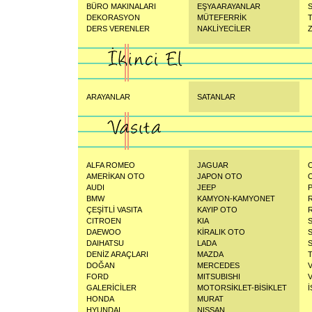
BÜRO MAKINALARI
EŞYA ARAYANLAR
S
DEKORASYON
MÜTEFERRİK
DERS VERENLER
NAKLİYECİLER
Z
ARAYANLAR
SATANLAR
ALFA ROMEO
JAGUAR
AMERİKAN OTO
JAPON OTO
AUDI
JEEP
BMW
KAMYON-KAMYONET
ÇEŞİTLİ VASITA
KAYIP OTO
CITROEN
KIA
DAEWOO
KİRALIK OTO
DAIHATSU
LADA
DENİZ ARAÇLARI
MAZDA
DOĞAN
MERCEDES
FORD
MITSUBISHI
GALERİCİLER
MOTORSİKLET-BİSİKLET
İ
HONDA
MURAT
HYUNDAI
NISSAN