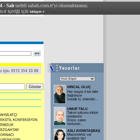
 - Salı
tarihli sabah.com.tr'yi okumaktasınız.
.tr içeriği için
tıklayın »
HINCAL ULUÇ
Her maçta 4 bin bilet
dağıtılıyor
İstedik ki, önlemler
...
UMUR TALU
Takım tutkunu tribün
TAHSİLATÇI
müdavimi
TEKSTİL KONFEKSİYON
Önce, zaten
herkesin
...
TEMİZLİK
TEZGAHTAR
ASLI AYDINTAŞBAŞ
Mazeretimiz var
TORNACI
asabiyiz biz!
TURİZM OTEL