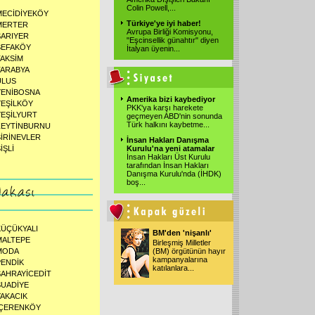
Colin Powell,
...
MECİDİYEKÖY
Türkiye'ye iyi haber!
MERTER
Avrupa Birliği Komisyonu,
SARIYER
"Eşcinsellik günahtır" diyen
SEFAKÖY
İtalyan üyenin
...
TAKSİM
TARABYA
ULUS
YENİBOSNA
Amerika bizi kaybediyor
YEŞİLKÖY
PKK'ya karşı harekete
YEŞİLYURT
geçmeyen ABD'nin sonunda
Türk halkını kaybetme
...
ZEYTİNBURNU
ŞİRİNEVLER
İnsan Hakları Danışma
İŞLİ
Kurulu'na yeni atamalar
İnsan Hakları Üst Kurulu
tarafından İnsan Hakları
Danışma Kurulu'nda (İHDK)
boş
...
KÜÇÜKYALI
BM'den 'nişanlı'
MALTEPE
Birleşmiş Milletler
MODA
(BM) örgütünün hayır
kampanyalarına
PENDİK
katılanlara
...
SAHRAYİCEDİT
SUADİYE
YAKACIK
İÇERENKÖY