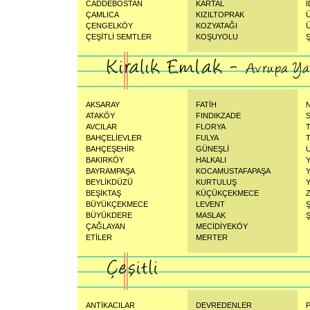
CADDEBOSTAN
KARTAL
ÇAMLICA
KIZILTOPRAK
ÇENGELKÖY
KOZYATAĞI
ÇEŞİTLİ SEMTLER
KOŞUYOLU
AKSARAY
FATİH
ATAKÖY
FINDIKZADE
AVCILAR
FLORYA
BAHÇELİEVLER
FULYA
BAHÇEŞEHİR
GÜNEŞLİ
BAKIRKÖY
HALKALI
BAYRAMPAŞA
KOCAMUSTAFAPAŞA
BEYLİKDÜZÜ
KURTULUŞ
BEŞİKTAŞ
KÜÇÜKÇEKMECE
BÜYÜKÇEKMECE
LEVENT
BÜYÜKDERE
MASLAK
Ş
ÇAĞLAYAN
MECİDİYEKÖY
ETİLER
MERTER
ANTİKACILAR
DEVREDENLER