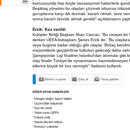
kamuoyunda hep böyle sansasyonel haberlerle günd
Beşiktaş yönetimi bu olayları çözmek istiyorsa tribün
guruplarına karşı dik durmalı, kararlı olmalı, taviz 
sonra kararlı tavırlar almak gerekli" açıklamasını yapt
Erzik: Koz verildi
Kulüpler Birliği Başkanı İlhan Cavcav, "Bu cinayet bir f
derken UEFA Asbaşkanı Şenes Erzik de, "Bu olaylara s
veya bugüne kadar olduğu gibi olaylar 'Birkaç kendini 
mazeretlerle geçiştirilirse futbolun geleceği daha vah
Şampiyonlar Ligi finalinin İstanbul'dan alınması gibi b
olay finalin Türkiye'de oynanmasını hazmedemeyen b
ellerine büyük bir koz vermiştir" ifadesini kullandı.
DİĞER SPOR HABERLERİ
Hangisi doğru Sayın Valim!
Üçüncülük başarıdır
Son bir umut
Yolun sonu UEFA
Fatura sola
Hayat devam ediyor
Roma'yı yakarlar