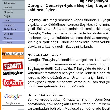
ağır eleştiriliyo
Televizyon
Curoğlu "Cenazeyi 4 yıldır Beşiktaş'ı bugünl
Astroloji
kaldırmalı" dedi.
Magazin
Sağlık
Beşiktaş-Rize maçı sırasında kapalı tribünde 16 yaşı
Cuma
bıçaklanarak öldürülmesi sonrası Beşiktaş yönetimine 
Cumartesi
geldi. Süleyman Seba döneminin kilit ismi, eski asba
Aktüel Pazar
Curoğlu, "Süleyman Seba döneminde bu olaylar yokt
Otomobil
beslenen kargalar kulübün kapısına dahi yanaşamıyo
Sinema
için hiç sürpriz değil. Tribünler beslendiği, taviz veri
Çizerler
olayların arkası da gelir" ifadesini kullandı.
"Birçok kulüpte var"
Curoğlu, "Parayla yönlendirilen amigoların, bedava bil
tribün gruplarının maması kesilmeden olayların önün
Beşiktaş'ta değil, G.Saray'da, F.Bahçe'de de böyle. B
yönetimler taraftarları besliyor. Kendi lehlerine bağırt
kargayı, böyle gözünü oyar. Uyanmamız için birilerini
gerekiyor? Ortada bir cenaze varsa bunu son dört yıl
bugünlere getirenler kaldırmalı" dedi.
Orman: Artık dik durun
Son kongrede başkanlığı kazanan Yıldırım Demirören'
adaylardan, eski Asbaşkan Fikret Orman da "Perşemb
Google Arama
çarşambadan belli olur. Maalesef son dönemde Beşik