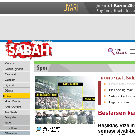
Şu an
23 Kasım 2004
Bugüne ait sabah.com
Yazarlar
Günün İçinden
Ekonomi
Gündem
Beslersen kargay
Siyaset
Bir cana üç maç
Dünya
»
Sabaha kadar uy
Spor
Hava Durumu
Diğer kararlar
Sarı Sayfalar
Beslersen ka
Ana Sayfa
Dosyalar
Arşiv
Beşiktaş-Rize m
Etkinlikler
sonrası siyah-b
Günaydın