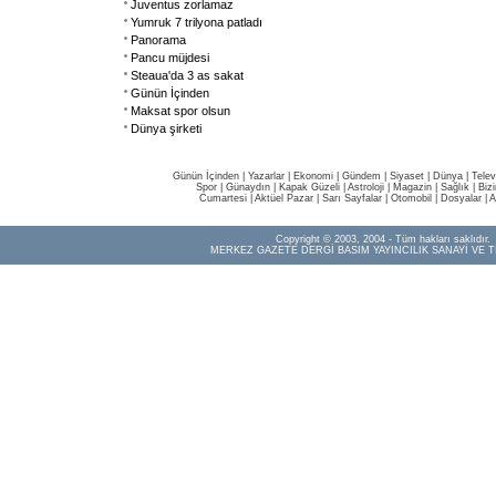
Juventus zorlamaz
Yumruk 7 trilyona patladı
Panorama
Pancu müjdesi
Steaua'da 3 as sakat
Günün İçinden
Maksat spor olsun
Dünya şirketi
Günün İçinden
|
Yazarlar
|
Ekonomi
|
Gündem
|
Siyaset
|
Dünya |
Telev
Spor
|
Günaydın
|
Kapak Güzeli
|
Astroloji
|
Magazin
|
Sağlık
|
Biz
Cumartesi
|
Aktüel Pazar
|
Sarı Sayfalar
|
Otomobil
|
Dosyalar
|
A
Copyright © 2003, 2004 - Tüm hakları saklıdır.
MERKEZ GAZETE DERGİ BASIM YAYINCILIK SANAYİ VE T