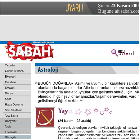
Şu an
23 Kasım 2004
Bugüne ait sabah.com
Yazarlar
Günün İçinden
Ekonomi
Gündem
BUGÜN DOĞANLAR: Azimli ve uyumlu bir karaktere sahiptirl
alanlarında başarılı olurlar. Aile içi sorunlarına karşı hazırlıkl
Siyaset
Bilinçaltlarında adalet duyguları çok gelişmiş olduğu için , v
Dünya
etmediği hiçbir şeyi onaylamazlar.Yaşam deneyimleri, yargı 
Spor
geliştirmeyi öğretecektir.
Hava Durumu
Sarı Sayfalar
Ana Sayfa
(24 kasım - 22 aralık)
Dosyalar
Arşiv
Çevrenizde gelişen olayların iyi bir takipçisi olmanıza
rağmen, bugün duygularınızı kendinize saklamaktan
Etkinlikler
yanasınız. Düşüncelerinizde bir kararsızlık söz konu
Günaydın
Mantıklı olayların farklı bir değerlendirmesine girdiğiniz