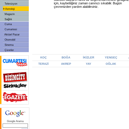
için, kaybettiğiniz zaman canınızı sıkabilir. Bugün
Televizyon
çevrenizden yardım alabilirsiniz.
»
Astroloji
Magazin
Sağlık
Cuma
Cumartesi
Aktüel Pazar
Otomobil
Sinema
Çizerler
KOÇ
BOĞA
İKİZLER
YENGEÇ
TERAZİ
AKREP
YAY
OĞLAK
Google Arama