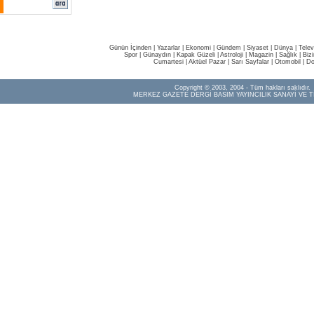
Günün İçinden
|
Yazarlar
|
Ekonomi
|
Gündem
|
Siyaset
|
Dünya |
Telev
Spor
|
Günaydın
|
Kapak Güzeli
|
Astroloji
|
Magazin
|
Sağlık
|
Biz
Cumartesi
|
Aktüel Pazar
|
Sarı Sayfalar
|
Otomobil
|
Do
Copyright © 2003, 2004 - Tüm hakları saklıdır.
MERKEZ GAZETE DERGİ BASIM YAYINCILIK SANAYİ VE T