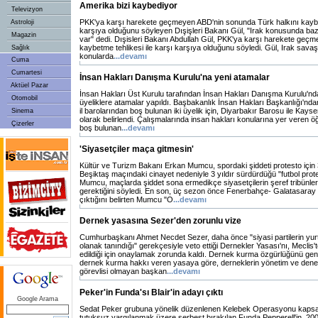
Amerika bizi kaybediyor
Televizyon
PKK'ya karşı harekete geçmeyen ABD'nin sonunda Türk halkını kaybe
Astroloji
karşıya olduğunu söyleyen Dışişleri Bakanı Gül, "Irak konusunda bazı 
Magazin
var" dedi. Dışisleri Bakanı Abdullah Gül, PKK'ya karşı harekete geçm
kaybetme tehlikesi ile karşı karşıya olduğunu söyledi. Gül, Irak sava
Sağlık
konularda
...devamı
Cuma
Cumartesi
İnsan Hakları Danışma Kurulu'na yeni atamalar
Aktüel Pazar
İnsan Hakları Üst Kurulu tarafından İnsan Hakları Danışma Kurulu'n
Otomobil
üyeliklere atamalar yapıldı. Başbakanlık İnsan Hakları Başkanlığı'nd
il barolarından boş bulunan iki üyelik için, Diyarbakır Barosu ile Kay
Sinema
olarak belirlendi. Çalışmalarında insan hakları konularına yer veren ö
Çizerler
boş bulunan
...devamı
'Siyasetçiler maça gitmesin'
Kültür ve Turizm Bakanı Erkan Mumcu, spordaki şiddeti protesto için 3
Beşiktaş maçındaki cinayet nedeniyle 3 yıldır sürdürdüğü "futbol prot
Mumcu, maçlarda şiddet sona ermedikçe siyasetçilerin şeref tribünle
gerektiğini söyledi. En son, üç sezon önce Fenerbahçe- Galatasaray
çıktığını belirten Mumcu "O
...devamı
Dernek yasasına Sezer'den zorunlu vize
Cumhurbaşkanı Ahmet Necdet Sezer, daha önce "siyasi partilerin yu
olanak tanındığı" gerekçesiyle veto ettiği Dernekler Yasası'nı, Meclis'
edildiği için onaylamak zorunda kaldı. Dernek kurma özgürlüğünü gen
dernek kurma hakkı veren yasaya göre, derneklerin yönetim ve denet
görevlisi olmayan başkan
...devamı
Peker'in Funda'sı Blair'in adayı çıktı
Google Arama
Sedat Peker grubuna yönelik düzenlenen Kelebek Operasyonu kapsam
tutuksuz yargılanmak üzere serbest bırakılan Funda Pepperell'in, 200