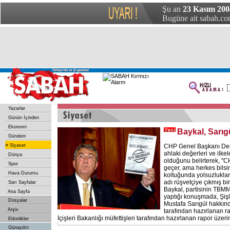
Şu an
23 Kasım 2004
Bugüne ait sabah.com
Yazarlar
Günün İçinden
Ekonomi
Baykal, Sarıgü
Gündem
»
Siyaset
CHP Genel Başkanı Deni
ahlaki değerleri ve ilkel
Dünya
olduğunu belirterek, ''C
Spor
geçer, ama herkes bilsi
Hava Durumu
koltuğunda yolsuzlukla
adı rüşvetçiye çıkmış bir
Sarı Sayfalar
Baykal, partisinin TBMM
Ana Sayfa
yaptığı konuşmada, Şiş
Dosyalar
Mustafa Sarıgül hakkında
Arşiv
tarafından hazırlanan r
İçişleri Bakanlığı müfettişleri tarafından hazırlanan rapor üze
Etkinlikler
Günaydın