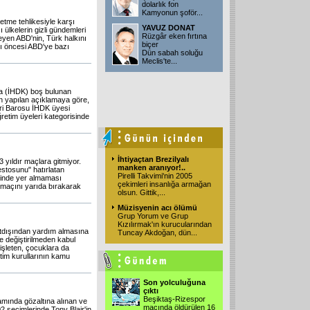
dolarlık fon
Kamyonun şoför
...
tme tehlikesiyle karşı
YAVUZ DONAT
ülkelerin gizli gündemleri
Rüzgâr eken fırtına
eyen ABD'nin, Türk halkını
biçer
şı öncesi ABD'ye bazı
Dün sabah soluğu
Meclis'te
...
da (İHDK) boş bulunan
an yapılan açıklamaya göre,
seri Barosu İHDK üyesi
ğretim üyeleri kategorisinde
İhtiyaçtan Brezilyalı
 yıldır maçlara gitmiyor.
manken aranıyor!..
estosunu" hatırlatan
Pirelli Takvimi'nin 2005
rinde yer almaması
çekimleri insanlığa armağan
 maçını yarıda bırakarak
olsun. Gittik,
...
Müzisyenin acı ölümü
Grup Yorum ve Grup
Kızılırmak'ın kurucularından
rtdışından yardım almasına
Tuncay Akdoğan, dün
...
te değiştirilmeden kabul
işleten, çocuklara da
im kurullarının kamu
Son yolculuğuna
çıktı
Beşiktaş-Rizespor
ında gözaltına alınan ve
maçında öldürülen 16
2 seçimlerinde Tony Blair'in