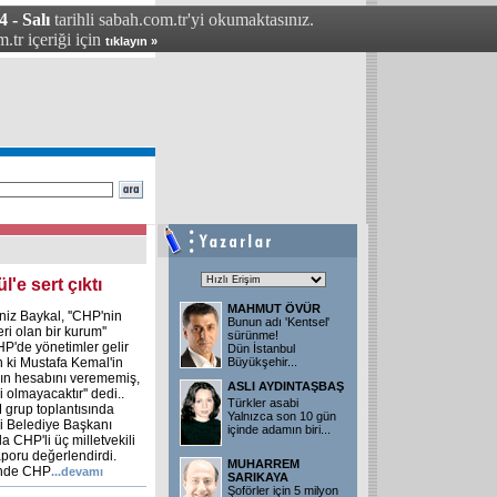
 - Salı
tarihli sabah.com.tr'yi okumaktasınız.
.tr içeriği için
tıklayın »
l'e sert çıktı
MAHMUT ÖVÜR
z Baykal, ''CHP'nin
Bunun adı 'Kentsel'
eri olan bir kurum''
sürünme!
HP'de yönetimler gelir
Dün İstanbul
n ki Mustafa Kemal'in
Büyükşehir
...
rın hesabını verememiş,
ASLI AYDINTAŞBAŞ
i olmayacaktır'' dedi..
Türkler asabi
 grup toplantısında
Yalnızca son 10 gün
li Belediye Başkanı
içinde adamın biri
...
 CHP'li üç milletvekili
aporu değerlendirdi.
MUHARREM
rinde CHP
...devamı
SARIKAYA
Şoförler için 5 milyon