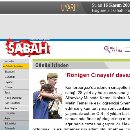
Şu an
16 Kasım 2004
Bugüne ait sabah.com
Yazarlar
»
Günün İçinden
Ekonomi
'Röntgen Cinayeti' dava
Gündem
Siyaset
Kemerburgaz'da işlenen cinayetleri
Dünya
sanığı 28 yıl 4 ay hapis cezasına çar
Spor
Alibeyköy Mustafa Kemal İlkokulu 
Hava Durumu
Metin Temel ile eski öğrencisi Sinem 
Sarı Sayfalar
edilince çıkan tartışma sonucu ikisi
Ana Sayfa
yaşındaki çoban C.S., 3 yıldan faz
Dosyalar
sonucunda önce ağırlaştırılmış müe
Arşiv
ağır hapis cezasına çarptırıldı. H
Etkinlikler
öldürmek', 'suçu gizlemek için adam öldürmek' ve 'hır
Günaydın