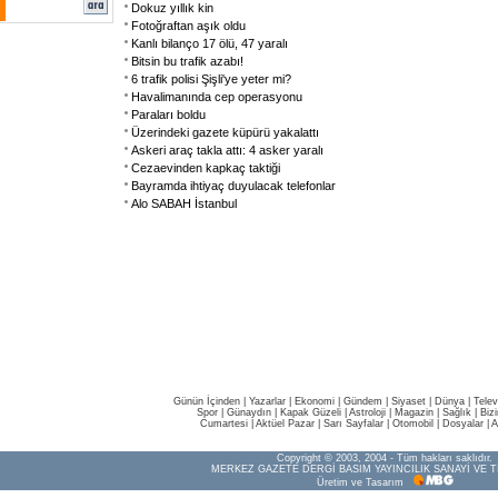
Dokuz yıllık kin
Fotoğraftan aşık oldu
Kanlı bilanço 17 ölü, 47 yaralı
Bitsin bu trafik azabı!
6 trafik polisi Şişli'ye yeter mi?
Havalimanında cep operasyonu
Paraları boldu
Üzerindeki gazete küpürü yakalattı
Askeri araç takla attı: 4 asker yaralı
Cezaevinden kapkaç taktiği
Bayramda ihtiyaç duyulacak telefonlar
Alo SABAH İstanbul
Günün İçinden
|
Yazarlar
|
Ekonomi
|
Gündem
|
Siyaset
|
Dünya |
Telev
Spor
|
Günaydın
|
Kapak Güzeli
|
Astroloji
|
Magazin
|
Sağlık
|
Biz
Cumartesi
|
Aktüel Pazar
|
Sarı Sayfalar
|
Otomobil
|
Dosyalar
|
A
Copyright © 2003, 2004 - Tüm hakları saklıdır.
MERKEZ GAZETE DERGİ BASIM YAYINCILIK SANAYİ VE T
Üretim ve Tasarım