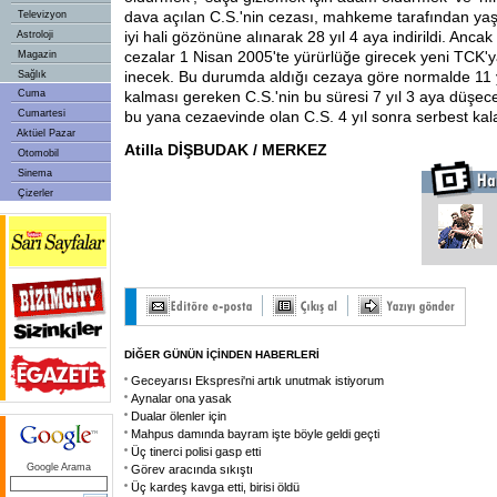
dava açılan C.S.'nin cezası, mahkeme tarafından yaş
Televizyon
iyi hali gözönüne alınarak 28 yıl 4 aya indirildi. Ancak 
Astroloji
cezalar 1 Nisan 2005'te yürürlüğe girecek yeni TCK'y
Magazin
inecek. Bu durumda aldığı cezaya göre normalde 11 
Sağlık
Cuma
kalması gereken C.S.'nin bu süresi 7 yıl 3 aya düşece
Cumartesi
bu yana cezaevinde olan C.S. 4 yıl sonra serbest kal
Aktüel Pazar
Atilla DİŞBUDAK / MERKEZ
Otomobil
Sinema
Çizerler
DİĞER GÜNÜN İÇİNDEN HABERLERİ
Geceyarısı Ekspresi'ni artık unutmak istiyorum
Aynalar ona yasak
Dualar ölenler için
Mahpus damında bayram işte böyle geldi geçti
Üç tinerci polisi gasp etti
Google Arama
Görev aracında sıkıştı
Üç kardeş kavga etti, birisi öldü