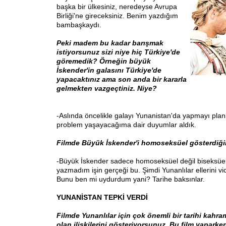
başka bir ülkesiniz, neredeyse Avrupa
Birliği'ne gireceksiniz. Benim yazdığım
bambaşkaydı.
Peki madem bu kadar barışmak
istiyorsunuz sizi niye hiç Türkiye'de
göremedik? Örneğin büyük
İskender'in galasını Türkiye'de
yapacaktınız ama son anda bir kararla
gelmekten vazgeçtiniz. Niye?
-Aslında öncelikle galayı Yunanistan'da yapmayı pla
problem yaşayacağıma dair duyumlar aldık.
Filmde Büyük İskender'i homoseksüel gösterdiğin
-Büyük İskender sadece homoseksüel değil biseksüel
yazmadım işin gerçeği bu. Şimdi Yunanlılar ellerini vi
Bunu ben mi uydurdum yani? Tarihe baksınlar.
YUNANİSTAN TEPKİ VERDİ
Filmde Yunanlılar için çok önemli bir tarihi kahra
olan ilişkilerini gösteriyorsunuz. Bu film yaparke