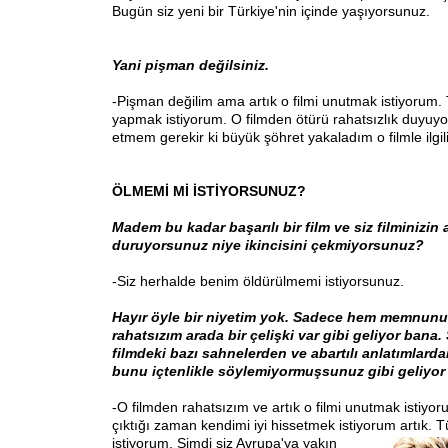
Bugün siz yeni bir Türkiye'nin içinde yaşıyorsunuz.
Yani pişman değilsiniz.
-Pişman değilim ama artık o filmi unutmak istiyorum. 
yapmak istiyorum. O filmden ötürü rahatsızlık duyu
etmem gerekir ki büyük şöhret yakaladım o filmle ilgili
ÖLMEMİ Mİ İSTİYORSUNUZ?
Madem bu kadar başarılı bir film ve siz filminizin
duruyorsunuz niye ikincisini çekmiyorsunuz?
-Siz herhalde benim öldürülmemi istiyorsunuz.
Hayır öyle bir niyetim yok. Sadece hem memnun
rahatsızım arada bir çelişki var gibi geliyor bana.
filmdeki bazı sahnelerden ve abartılı anlatımlard
bunu içtenlikle söylemiyormuşsunuz gibi geliyor
-O filmden rahatsızım ve artık o filmi unutmak istiyo
çıktığı zaman kendimi iyi hissetmek istiyorum artık. T
istiyorum. Şimdi siz Avrupa'ya yakın