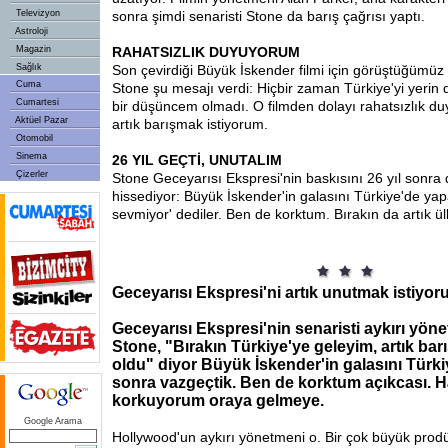
Televizyon
sonra şimdi senaristi Stone da barış çağrısı yaptı.
Astroloji
Magazin
RAHATSIZLIK DUYUYORUM
Sağlık
Son çevirdiği Büyük İskender filmi için görüştüğümü
Cuma
Stone şu mesajı verdi: Hiçbir zaman Türkiye'yi yerin 
Cumartesi
bir düşüncem olmadı. O filmden dolayı rahatsızlık du
Aktüel Pazar
artık barışmak istiyorum.
Otomobil
Sinema
26 YIL GEÇTİ, UNUTALIM
Çizerler
Stone Geceyarısı Ekspresi'nin baskısını 26 yıl sonra
hissediyor: Büyük İskender'in galasını Türkiye'de yapa
sevmiyor' dediler. Ben de korktum. Bırakın da artık ü
Geceyarısı Ekspresi'ni artık unutmak istiyo
Geceyarısı Ekspresi'nin senaristi aykırı yön
Stone, "Bırakın Türkiye'ye geleyim, artık bar
oldu" diyor Büyük İskender'in galasını Türki
sonra vazgeçtik. Ben de korktum açıkcası. H
korkuyorum oraya gelmeye.
Google Arama
Hollywood'un aykırı yönetmeni o. Bir çok büyük prod