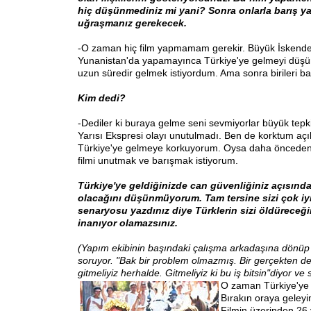
hiç düşünmediniz mi yani? Sonra onlarla barış y
uğraşmanız gerekecek.
-O zaman hiç film yapmamam gerekir. Büyük İskender
Yunanistan'da yapamayınca Türkiye'ye gelmeyi düş
uzun süredir gelmek istiyordum. Ama sonra birileri b
Kim dedi?
-Dediler ki buraya gelme seni sevmiyorlar büyük tepki
Yarısı Ekspresi olayı unutulmadı. Ben de korktum açı
Türkiye'ye gelmeye korkuyorum. Oysa daha önceden 
filmi unutmak ve barışmak istiyorum.
Türkiye'ye geldiğinizde can güvenliğiniz açısınd
olacağını düşünmüyorum. Tam tersine sizi çok iyi a
senaryosu yazdınız diye Türklerin sizi öldüreceğ
inanıyor olamazsınız.
(Yapım ekibinin başındaki çalışma arkadaşına dönü
soruyor. "Bak bir problem olmazmış. Bir gerçekten de
gitmeliyiz herhalde. Gitmeliyiz ki bu iş bitsin"
diyor ve 
O zaman Türkiye'ye 
Bırakın oraya geleyi
Filmin üzerinden 26 y