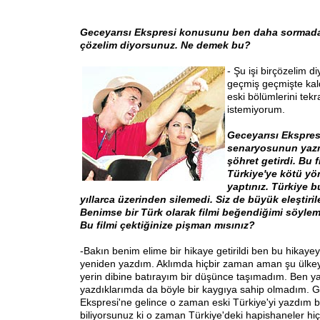
Geceyarısı Ekspresi konusunu ben daha sormadan 
çözelim diyorsunuz. Ne demek bu?
- Şu işi bir
çözelim di
geçmiş geçmişte kal
eski bölümlerini tek
istemiyorum.
Geceyarısı Ekspres
senaryosunun yaz
şöhret getirdi. Bu f
Türkiye'ye kötü yön
yaptınız. Türkiye b
yıllarca üzerinden silemedi. Siz de büyük eleştiril
Benimse bir Türk olarak filmi beğendiğimi söyl
Bu filmi çektiğinize pişman mısınız?
-Bakın benim elime bir hikaye getirildi ben bu hikaye
yeniden yazdım. Aklımda hiçbir zaman aman şu ülkey
yerin dibine batırayım bir düşünce taşımadım. Ben ya
yazdıklarımda da böyle bir kaygıya sahip olmadım. G
Ekspresi'ne gelince o zaman eski Türkiye'yi yazdım b
biliyorsunuz ki o zaman Türkiye'deki hapishaneler hiç 