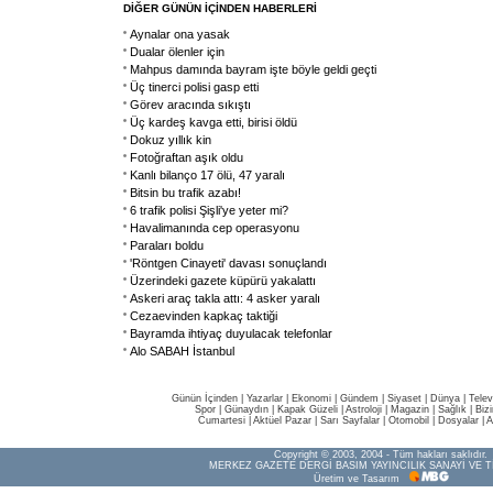
DİĞER GÜNÜN İÇİNDEN HABERLERİ
Aynalar ona yasak
Dualar ölenler için
Mahpus damında bayram işte böyle geldi geçti
Üç tinerci polisi gasp etti
Görev aracında sıkıştı
Üç kardeş kavga etti, birisi öldü
Dokuz yıllık kin
Fotoğraftan aşık oldu
Kanlı bilanço 17 ölü, 47 yaralı
Bitsin bu trafik azabı!
6 trafik polisi Şişli'ye yeter mi?
Havalimanında cep operasyonu
Paraları boldu
'Röntgen Cinayeti' davası sonuçlandı
Üzerindeki gazete küpürü yakalattı
Askeri araç takla attı: 4 asker yaralı
Cezaevinden kapkaç taktiği
Bayramda ihtiyaç duyulacak telefonlar
Alo SABAH İstanbul
Günün İçinden
|
Yazarlar
|
Ekonomi
|
Gündem
|
Siyaset
|
Dünya |
Telev
Spor
|
Günaydın
|
Kapak Güzeli
|
Astroloji
|
Magazin
|
Sağlık
|
Biz
Cumartesi
|
Aktüel Pazar
|
Sarı Sayfalar
|
Otomobil
|
Dosyalar
|
A
Copyright © 2003, 2004 - Tüm hakları saklıdır.
MERKEZ GAZETE DERGİ BASIM YAYINCILIK SANAYİ VE T
Üretim ve Tasarım