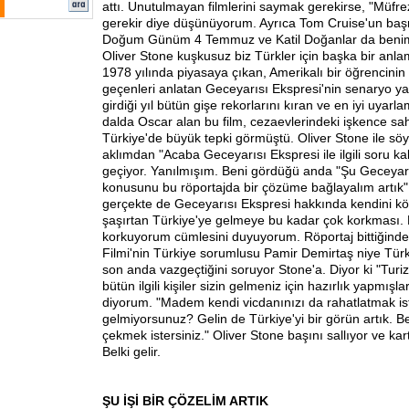
attı. Unutulmayan filmlerini saymak gerekirse, "Müfre
gerekir diye düşünüyorum. Ayrıca Tom Cruise'un baş
Doğum Günüm 4 Temmuz ve Katil Doğanlar da benim 
Oliver Stone kuşkusuz biz Türkler için başka bir anla
1978 yılında piyasaya çıkan, Amerikalı bir öğrencini
geçenleri anlatan Geceyarısı Ekspresi'nin senaryo y
girdiği yıl bütün gişe rekorlarını kıran ve en iyi uyar
dalda Oscar alan bu film, cezaevlerindeki işkence sa
Türkiye'de büyük tepki görmüştü. Oliver Stone ile söy
aklımdan "Acaba Geceyarısı Ekspresi ile ilgili soru k
geçiyor. Yanılmışım. Beni gördüğü anda "Şu Geceyar
konusunu bu röportajda bir çözüme bağlayalım artık" 
gerçekte de Geceyarısı Ekspresi hakkında kendini köt
şaşırtan Türkiye'ye gelmeye bu kadar çok korkması. He
korkuyorum cümlesini duyuyorum. Röportaj bittiğind
Filmi'nin Türkiye sorumlusu Pamir Demirtaş niye Tür
son anda vazgeçtiğini soruyor Stone'a. Diyor ki "Turiz
bütün ilgili kişiler sizin gelmeniz için hazırlık yapmışl
diyorum. "Madem kendi vicdanınızı da rahatlatmak is
gelmiyorsunuz? Gelin de Türkiye'yi bir görün artık. Be
çekmek istersiniz." Oliver Stone başını sallıyor ve kart
Belki gelir.
ŞU İŞİ BİR ÇÖZELİM ARTIK