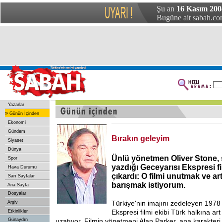
Şu an
16 Kasım 2004
Bugüne ait sabah.com
Yazarlar
»
Günün İçinden
Ekonomi
Gündem
Bırakın geleyim
Siyaset
Dünya
Ünlü yönetmen Oliver Stone,
Spor
yazdığı Geceyarısı Ekspresi f
Hava Durumu
çıkardı: O filmi unutmak ve art
Sarı Sayfalar
barışmak istiyorum.
Ana Sayfa
Dosyalar
Türkiye'nin
imajını zedeleyen 1978
Arşiv
Ekspresi filmi ekibi Türk halkına art
Etkinlikler
Günaydın
uzatıyor. Filmin yönetmeni Alan Parker, ana karakteri