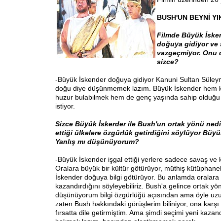
BUSH'UN BEYNİ Y
Filmde Büyük İsken
doğuya gidiyor ve
vazgeçmiyor. Onu 
sizce?
-Büyük İskender doğuya gidiyor Kanuni Sultan Süleym
doğu diye düşünmemek lazım. Büyük İskender hem k
huzur bulabilmek hem de genç yaşında sahip olduğu
istiyor.
Sizce Büyük İskerder ile Bush'un ortak yönü nedi
ettiği ülkelere özgürlük getirdiğini söylüyor Büyü
Yanlış mı düşünüyorum?
-Büyük İskender işgal ettiği yerlere sadece savaş ve
Oralara büyük bir kültür götürüyor, müthiş kütüphane
İskender doğuya bilgi götürüyor. Bu anlamda oralara
kazandırdığını söyleyebiliriz. Bush'a gelince ortak yö
düşünüyorum bilgi özgürlüğü açısından ama öyle uzu
zaten Bush hakkındaki görüşlerim biliniyor, ona karş
fırsatta dile getirmiştim. Ama şimdi seçimi yeni kaza