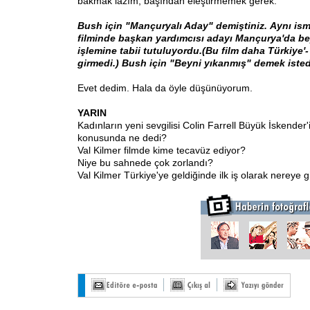
bakmak lazım, başından eleştirmemek gerek.
Bush için "Mançuryalı Aday" demiştiniz.
Aynı ism
filminde başkan yardımcısı adayı Mançurya'da b
işlemine tabii tutuluyordu.(Bu film daha Türkiye'
girmedi.) Bush için "Beyni yıkanmış" demek isted
Evet dedim. Hala da öyle düşünüyorum.
YARIN
Kadınların yeni sevgilisi Colin Farrell Büyük İskender
konusunda ne dedi?
Val Kilmer filmde kime tecavüz ediyor?
Niye bu sahnede çok zorlandı?
Val Kilmer Türkiye'ye geldiğinde ilk iş olarak nereye gi