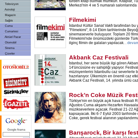
türden kitap bulmak mümkün. Kitaplar, T
Televizyon
Merkezi'nin 4 ve 5 numaralı salonlarında 
Astroloji
Magazin
Filmekimi
Sağlık
İstanbul Kültür Sanat Vakfı tarafından b
Cuma
"Filmekimi", 8-14 Ekim tarihlerinde Bey
Cumartesi
sinemaseverle buluşuyor. Toplam 20 filmi
Aktüel Pazar
Filmekimi'nde önümüzdeki günlerde Türki
ilginç filmin de galaları yapılacak. .
devam
Otomobil
Sinema
Çizerler
Akbank Caz Festivali
İstanbul, her sene büyük ilgi gören Akban
14'üncüsüne ev sahipliği yapıyor. Festiv
müzisyenlerini İstanbullu caz severlerle
hazırlanıyor. Ülkemizin en önemli caz etki
Akbank Caz Festivali, 14. yılında ünlü ca
Rock’n Coke Müzik Festi
Türkiye'nin en büyük açık hava festivali R
Ağustos Cuma akşamı Hezarfen Havaalanı
müzikseverlere açacak. Festival 21-22 Ağu
kapsayacak. İlki 6-7 Eylül 2003 tarihind
Coke, gerek festival alanının yapılandırm
Google Arama
Barışarock, Bir karşı fest