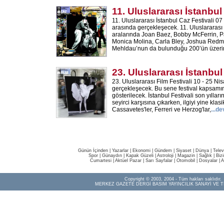
11. Uluslararası İstanbul
11. Uluslararası İstanbul Caz Festivali 07
arasında gerçekleşecek. 11. Uluslararası 
aralarında Joan Baez, Bobby McFerrin, P
Monica Molina, Carla Bley, Joshua Red
Mehldau’nun da bulunduğu 200’ün üzerin
23. Uluslararası İstanbul
23. Uluslararası Film Festivali 10 - 25 Nis
gerçekleşecek. Bu sene festival kapsamı
gösterilecek. İstanbul Festivali son yılla
seyirci karşısına çıkarken, ilgiyi yine klasi
Cassavetes'ler, Ferreri ve Herzog'lar,
...d
Günün İçinden
|
Yazarlar
|
Ekonomi
|
Gündem
|
Siyaset
|
Dünya |
Telev
Spor
|
Günaydın
|
Kapak Güzeli
|
Astroloji
|
Magazin
|
Sağlık
|
Biz
Cumartesi
|
Aktüel Pazar
|
Sarı Sayfalar
|
Otomobil
|
Dosyalar
|
A
Copyright © 2003, 2004 - Tüm hakları saklıdır.
MERKEZ GAZETE DERGİ BASIM YAYINCILIK SANAYİ VE T