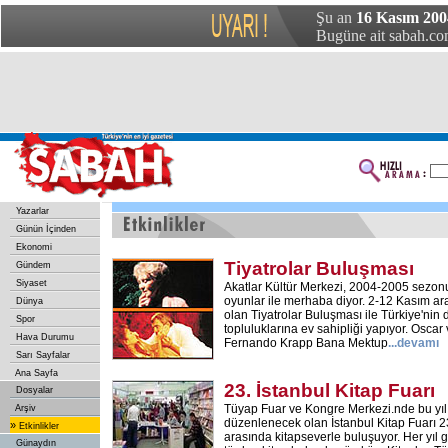
Şu an
16 Kasım 2004
Bugüne ait sabah.com
Yazarlar
Günün İçinden
Ekonomi
Tiyatrolar Buluşması
Gündem
Siyaset
Akatlar Kültür Merkezi, 2004-2005 sezonu
oyunlar ile merhaba diyor. 2-12 Kasım ara
Dünya
olan Tiyatrolar Buluşması ile Türkiye'nin d
Spor
topluluklarına ev sahipliği yapıyor. Osca
Hava Durumu
Fernando Krapp Bana Mektup
...devamı
Sarı Sayfalar
Ana Sayfa
23. İstanbul Kitap Fuarı
Dosyalar
Tüyap Fuar ve Kongre Merkezi.nde bu yı
Arşiv
düzenlenecek olan İstanbul Kitap Fuarı 23
»
Etkinlikler
arasında kitapseverle buluşuyor. Her yıl 
Günaydın