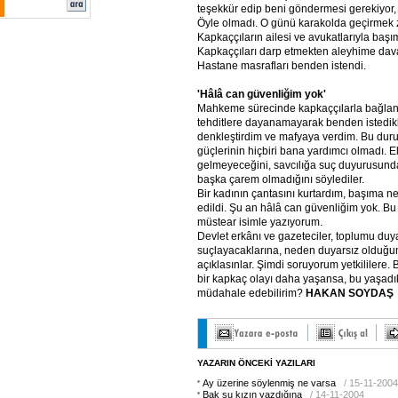
teşekkür edip beni göndermesi gerekiyor, 
Öyle olmadı. O günü karakolda geçirmek 
Kapkaççıların ailesi ve avukatlarıyla başı
Kapkaççıları darp etmekten aleyhime dava 
Hastane masrafları benden istendi.
'Hâlâ can güvenliğim yok'
Mahkeme sürecinde kapkaççılarla bağlant
tehditlere dayanamayarak benden istedikle
denkleştirdim ve mafyaya verdim. Bu dur
güçlerinin hiçbiri bana yardımcı olmadı. E
gelmeyeceğini, savcılığa suç duyurusun
başka çarem olmadığını söylediler.
Bir kadının çantasını kurtardım, başıma ne
edildi. Şu an hâlâ can güvenliğim yok. Bu 
müstear isimle yazıyorum.
Devlet erkânı ve gazeteciler, toplumu duy
suçlayacaklarına, neden duyarsız olduğu
açıklasınlar. Şimdi soruyorum yetkililer
bir kapkaç olayı daha yaşansa, bu yaşadı
müdahale edebilirim?
HAKAN SOYDAŞ
YAZARIN ÖNCEKİ YAZILARI
Ay üzerine söylenmiş ne varsa
/ 15-11-2004
Bak şu kızın yazdığına
/ 14-11-2004