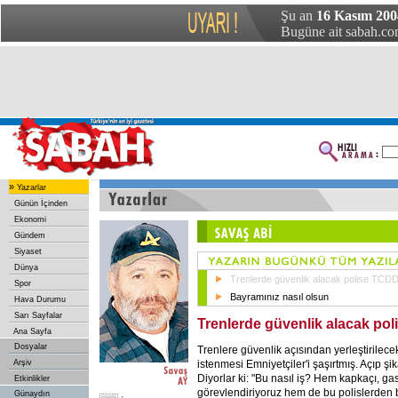
Şu an
16 Kasım 2004
Bugüne ait sabah.com
»
Yazarlar
Günün İçinden
Ekonomi
Gündem
Siyaset
Dünya
Trenlerde güvenlik alacak polise TCDD
Spor
Bayramınız nasıl olsun
Hava Durumu
Sarı Sayfalar
Trenlerde güvenlik alacak pol
Ana Sayfa
Dosyalar
Trenlere güvenlik açısından yerleştirilecek
istenmesi Emniyetçiler'i şaşırtmış. Açıp şi
Arşiv
Diyorlar ki: "Bu nasıl iş? Hem kapkaçı, g
Etkinlikler
görevlendiriyoruz hem de bu polislerden bi
Günaydın