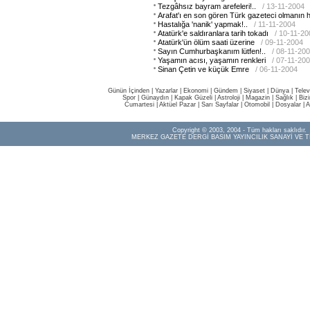
Tezgâhsız bayram arefeleri!..
/ 13-11-2004
Arafat'ı en son gören Türk gazeteci olmanın 
Hastalığa 'nanik' yapmak!..
/ 11-11-2004
Atatürk'e saldıranlara tarih tokadı
/ 10-11-20
Atatürk'ün ölüm saati üzerine
/ 09-11-2004
Sayın Cumhurbaşkanım lütfen!..
/ 08-11-20
Yaşamın acısı, yaşamın renkleri
/ 07-11-20
Sinan Çetin ve küçük Emre
/ 06-11-2004
Günün İçinden
|
Yazarlar
|
Ekonomi
|
Gündem
|
Siyaset
|
Dünya |
Telev
Spor
|
Günaydın
|
Kapak Güzeli
|
Astroloji
|
Magazin
|
Sağlık
|
Biz
Cumartesi
|
Aktüel Pazar
|
Sarı Sayfalar
|
Otomobil
|
Dosyalar
|
A
Copyright © 2003, 2004 - Tüm hakları saklıdır.
MERKEZ GAZETE DERGİ BASIM YAYINCILIK SANAYİ VE T