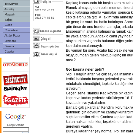
Kapkaç konusunda bir başka kara mizah ö
Televizyon
Ekmek almaya giden polis memuru tinerci
Tel:
Astroloji
0212 354 40 22
kesip kafasına odunla vurmaları sonucu k
Magazin
Fax:
cep telefonu da gitti. A Takımı'nda annesi
0212 274 83 81
Sağlık
bir genç kız vardı bu hafta hatırlayın. Ah
Cuma
gün önce de onu trenden atmışlar, arkad
Cumartesi
Ekspresi'nin altında kalmasına ramak kalmışt
de yakalandı dün. Ancak o canlı yayında 
Aktüel Pazar
olay olurken vagonda bulunan diğer yolcula
Otomobil
kıpırdatmamalarınaydı..
Sinema
Bu yaman bir soru. Acaba biz olsak ne ya
Çizerler
okuyucumdan gelen mektup ilginç bir duru
nasıl?
Gör başına neler gelir?
"Abi. Hergün artan ve çok sayıda insanın 
terörü hakkında başıma gelenleri yazarak
müdahale etmediğini, tepkisiz kaldığını k
istiyorum.
Geçen sene İstanbul Kadıköy'de bir kadın
kaçan ve kadını yerlerde sürükleyen 16-17
kovaladım ve yakaladım.
Bana bıçak çıkardılar. Kendimi korumak ve 
getirmek için dövdüm ve çantayı kurtardım
suçluları teslim ettim. Çantası kapılan ka
kalan halktan tebrikler, teşekkürler aldı
Google Arama
gerekeni yaptım.
Buraya kadar her şey normal. Polisin kar