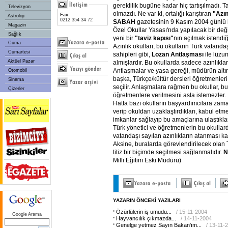
gereklilik bugüne kadar hiç tartışılmadı. 
Televizyon
olmazdı. Ne var ki, ortalığı karıştıran
"Azın
Fax:
Astroloji
0212 354 34 72
SABAH
gazetesinin 9 Kasım 2004 günlü 
Magazin
Özel Okullar Yasası'nda yapılacak bir değ
Sağlık
yeni bir
"taviz kapısı"
nın açılmak istendiği
Cuma
Azınlık okulları, bu okulların Türk vatandaş
Cumartesi
sahipleri gibi,
Lozan Antlaşması
ile lüzu
Aktüel Pazar
almışlardır. Bu okullarda sadece azınlıklar
Antlaşmalar ve yasa gereği, müdürün alt
Otomobil
başka, Türkçe/kültür dersleri öğretmenler
Sinema
seçilir. Anlaşmalara rağmen bu okullar, bu
Çizerler
öğretmenlere verilmesini asla istemezler.
Hatta bazı okulların başyardımcılara zama
verip okuldan uzaklaştırdıkları, kabul et
imkanlar sağlayıp bu amaçlarına ulaştıkla
Türk yönetici ve öğretmenlerin bu okullard
vatandaşı sayılan azınlıkların atanması ka
Aksine, buralarda görevlendirilecek olan
titiz bir biçimde seçilmesi sağlanmalıdır.
N
Milli Eğitim Eski Müdürü)
YAZARIN ÖNCEKİ YAZILARI
Özürlülerin iş umudu...
/ 15-11-2004
Google Arama
Hayvancılık çıkmazda...
/ 14-11-2004
Genelge yetmez Sayın Bakan'ım...
/ 13-11-