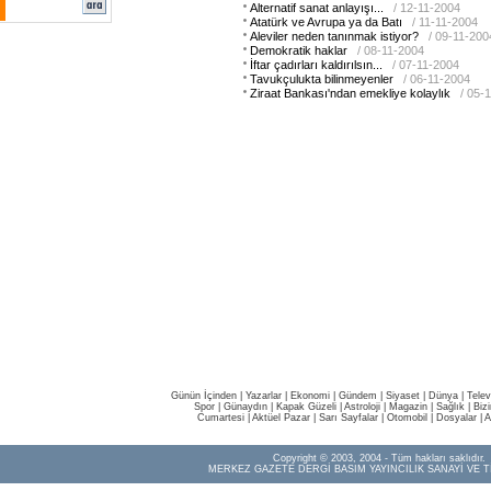
Alternatif sanat anlayışı...
/ 12-11-2004
Atatürk ve Avrupa ya da Batı
/ 11-11-2004
Aleviler neden tanınmak istiyor?
/ 09-11-200
Demokratik haklar
/ 08-11-2004
İftar çadırları kaldırılsın...
/ 07-11-2004
Tavukçulukta bilinmeyenler
/ 06-11-2004
Ziraat Bankası'ndan emekliye kolaylık
/ 05-
Günün İçinden
|
Yazarlar
|
Ekonomi
|
Gündem
|
Siyaset
|
Dünya |
Telev
Spor
|
Günaydın
|
Kapak Güzeli
|
Astroloji
|
Magazin
|
Sağlık
|
Biz
Cumartesi
|
Aktüel Pazar
|
Sarı Sayfalar
|
Otomobil
|
Dosyalar
|
A
Copyright © 2003, 2004 - Tüm hakları saklıdır.
MERKEZ GAZETE DERGİ BASIM YAYINCILIK SANAYİ VE T