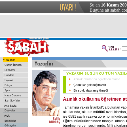
Şu an
16 Kasım 2004
Bugüne ait sabah.com
»
Yazarlar
Günün İçinden
Ekonomi
Gündem
Azınlık okullarına öğretmen atama
Siyaset
Çocuklar geleceğimizdir
Dünya
Bir soylu davranış örneği
Spor
Hava Durumu
Azınlık okullarına öğretmen a
Sarı Sayfalar
Ana Sayfa
Tamamına yakını İstanbul'da bulunan yaban
Dosyalar
okullarında, okulun müdürü azınlıklardan
Arşiv
ise 6581 sayılı yasaya göre norm kadros
Eğitim Müdürlükleri'nden maaşını alması 
Etkinlikler
öğretmenlerden seçiliyordu. Milli çıkarlar
Günaydın