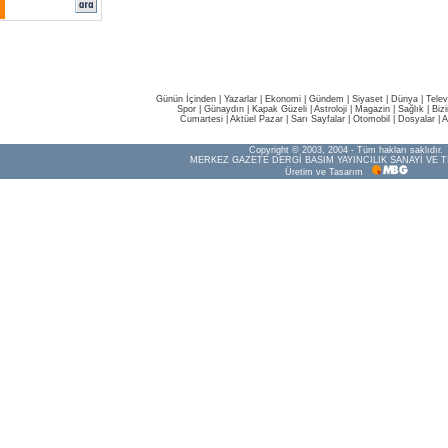
Günün İçinden
|
Yazarlar
|
Ekonomi
|
Gündem
|
Siyaset
|
Dünya |
Telev
Spor
|
Günaydın
|
Kapak Güzeli
|
Astroloji
|
Magazin
|
Sağlık
|
Biz
Cumartesi
|
Aktüel Pazar
|
Sarı Sayfalar
|
Otomobil
|
Dosyalar
|
A
Copyright © 2003, 2004 - Tüm hakları saklıdır.
MERKEZ GAZETE DERGİ BASIM YAYINCILIK SANAYİ VE T
Üretim ve Tasarım