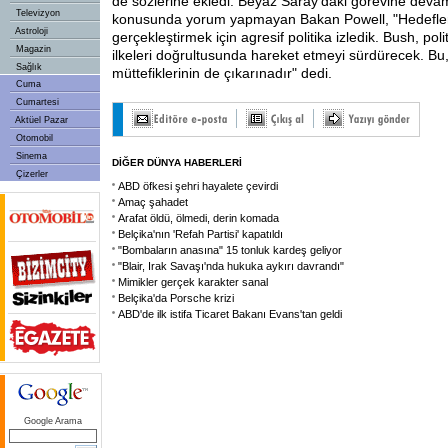
de sözlerine ekledi. Beyaz Saray'daki görevine dev
Televizyon
konusunda yorum yapmayan Bakan Powell, "Hedefler
Astroloji
gerçekleştirmek için agresif politika izledik. Bush, poli
Magazin
ilkeleri doğrultusunda hareket etmeyi sürdürecek. Bu
Sağlık
müttefiklerinin de çıkarınadır" dedi.
Cuma
Cumartesi
Aktüel Pazar
Otomobil
Sinema
DİĞER DÜNYA HABERLERİ
Çizerler
ABD öfkesi şehri hayalete çevirdi
Amaç şahadet
Arafat öldü, ölmedi, derin komada
Belçika'nın 'Refah Partisi' kapatıldı
"Bombaların anasına" 15 tonluk kardeş geliyor
"Blair, Irak Savaşı'nda hukuka aykırı davrandı"
Mimikler gerçek karakter sanal
Belçika'da Porsche krizi
ABD'de ilk istifa Ticaret Bakanı Evans'tan geldi
Google Arama