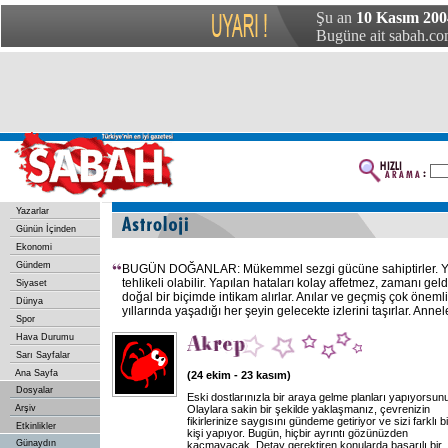
Şu an
10 Kasım 200
Bugüne ait sabah.com
Yazarlar
Günün İçinden
Ekonomi
Gündem
BUGÜN DOĞANLAR: Mükemmel sezgi gücüne sahiptirler. Y
tehlikeli olabilir. Yapılan hataları kolay affetmez, zamanı ge
Siyaset
doğal bir biçimde intikam alırlar. Anılar ve geçmiş çok öneml
Dünya
yıllarında yaşadığı her şeyin gelecekte izlerini taşırlar. Ann
Spor
Hava Durumu
Sarı Sayfalar
Ana Sayfa
(24 ekim - 23 kasım)
Dosyalar
Eski dostlarınızla bir araya gelme planları yapıyorsun
Arşiv
Olaylara sakin bir şekilde yaklaşmanız, çevrenizin
fikirlerinize saygısını gündeme getiriyor ve sizi farklı bi
Etkinlikler
kişi yapıyor. Bugün, hiçbir ayrıntı gözünüzden
Günaydın
kaçmayacak. Detay gerektiren konularda başarılı bir