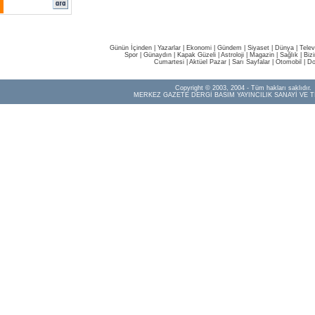
Günün İçinden
|
Yazarlar
|
Ekonomi
|
Gündem
|
Siyaset
|
Dünya |
Telev
Spor
|
Günaydın
|
Kapak Güzeli
|
Astroloji
|
Magazin
|
Sağlık
|
Biz
Cumartesi
|
Aktüel Pazar
|
Sarı Sayfalar
|
Otomobil
|
Do
Copyright © 2003, 2004 - Tüm hakları saklıdır.
MERKEZ GAZETE DERGİ BASIM YAYINCILIK SANAYİ VE T