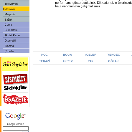
performans göstereceksiniz. Dikkatler sizin üzerinizd
Televizyon
hata yapmamaya çalışmalısınız.
»
Astroloji
Magazin
Sağlık
Cuma
Cumartesi
Aktüel Pazar
Otomobil
Sinema
Çizerler
KOÇ
BOĞA
İKİZLER
YENGEÇ
TERAZİ
AKREP
YAY
OĞLAK
Google Arama