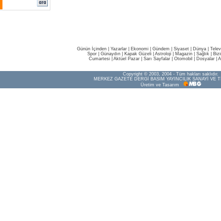
Günün İçinden
|
Yazarlar
|
Ekonomi
|
Gündem
|
Siyaset
|
Dünya |
Telev
Spor
|
Günaydın
|
Kapak Güzeli
|
Astroloji
|
Magazin
|
Sağlık
|
Biz
Cumartesi
|
Aktüel Pazar
|
Sarı Sayfalar
|
Otomobil
|
Dosyalar
|
A
Copyright © 2003, 2004 - Tüm hakları saklıdır.
MERKEZ GAZETE DERGİ BASIM YAYINCILIK SANAYİ VE T
Üretim ve Tasarım