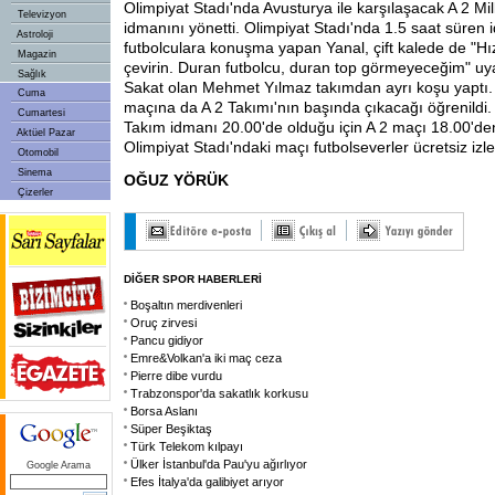
Olimpiyat Stadı'nda Avusturya ile karşılaşacak A 2 Mil
Televizyon
idmanını yönetti. Olimpiyat Stadı'nda 1.5 saat süren
Astroloji
futbolculara konuşma yapan Yanal, çift kalede de "Hı
Magazin
çevirin. Duran futbolcu, duran top görmeyeceğim" uy
Sağlık
Sakat olan Mehmet Yılmaz takımdan ayrı koşu yaptı. 
Cuma
maçına da A 2 Takımı'nın başında çıkacağı öğrenildi. 
Cumartesi
Takım idmanı 20.00'de olduğu için A 2 maçı 18.00'den
Aktüel Pazar
Olimpiyat Stadı'ndaki maçı futbolseverler ücretsiz izl
Otomobil
Sinema
OĞUZ YÖRÜK
Çizerler
DİĞER SPOR HABERLERİ
Boşaltın merdivenleri
Oruç zirvesi
Pancu gidiyor
Emre&Volkan'a iki maç ceza
Pierre dibe vurdu
Trabzonspor'da sakatlık korkusu
Borsa Aslanı
Süper Beşiktaş
Türk Telekom kılpayı
Ülker İstanbul'da Pau'yu ağırlıyor
Google Arama
Efes İtalya'da galibiyet arıyor