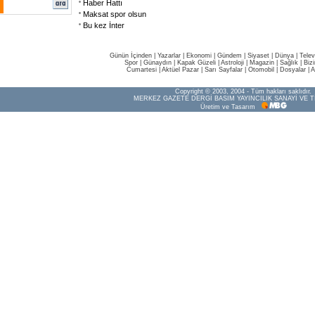
Haber Hattı
Maksat spor olsun
Bu kez İnter
Günün İçinden
|
Yazarlar
|
Ekonomi
|
Gündem
|
Siyaset
|
Dünya |
Telev
Spor
|
Günaydın
|
Kapak Güzeli
|
Astroloji
|
Magazin
|
Sağlık
|
Biz
Cumartesi
|
Aktüel Pazar
|
Sarı Sayfalar
|
Otomobil
|
Dosyalar
|
A
Copyright © 2003, 2004 - Tüm hakları saklıdır.
MERKEZ GAZETE DERGİ BASIM YAYINCILIK SANAYİ VE T
Üretim ve Tasarım