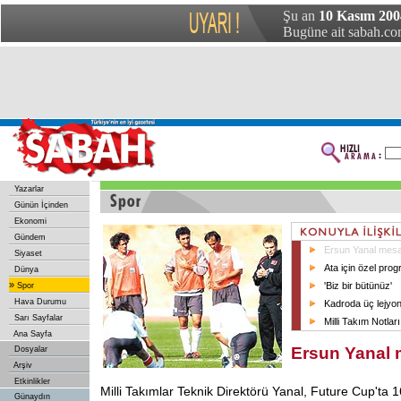
Şu an
10 Kasım 200
Bugüne ait sabah.com
Yazarlar
Günün İçinden
Ekonomi
Gündem
Ersun Yanal mesa
Siyaset
Ata için özel pro
Dünya
»
'Biz bir bütünüz'
Spor
Hava Durumu
Kadroda üç lejyon
Sarı Sayfalar
Milli Takım Notları
Ana Sayfa
Ersun Yanal 
Dosyalar
Arşiv
Etkinlikler
Milli Takımlar Teknik Direktörü Yanal, Future Cup'ta 
Günaydın