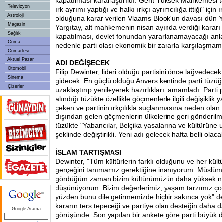
kapatılması kararlaştırıldı. Gent Yüksek Mahkemesi 
Televizyon
ırk ayrımı yaptığı ve halkı ırkçı ayrımcılığa ittiği" için ır
Astroloji
olduğuna karar verilen Vlaams Blook'un davası dün Y
Magazin
Yargıtay, alt mahkemenin nisan ayında verdiği kararı 
Sağlık
kapatılması, devlet fonundan yararlanamayacağı anl
Cuma
nedenle parti olası ekonomik bir zararla karşılaşmama
Cumartesi
Aktüel Pazar
ADI DEĞİŞECEK
Otomobil
Filip Dewinter, lideri olduğu partisini önce lağvedecek
Sinema
gidecek. En güçlü olduğu Anvers kentinde parti tüzü
Çizerler
uzaklaştırıp yenileyerek hazırlıkları tamamladı. Part
alındığı tüzükte özellikle göçmenlerle ilgili değişiklik 
çeken ve partinin ırkçılıkla suçlanmasına neden olan 
dışından gelen göçmenlerin ülkelerine geri gönderilme
tüzükte "Yabancılar, Belçika yasalarına ve kültürüne
şeklinde değiştirildi. Yeni adı gelecek hafta belli olaca
İSLAM TARTIŞMASI
Dewinter, "Tüm kültürlerin farklı olduğunu ve her kül
gerçeğini tanımamız gerektiğine inanıyorum. Müslüm
gördüğüm zaman bizim kültürümüzün daha yüksek nit
düşünüyorum. Bizim değerlerimiz, yaşam tarzımız ço
yüzden bunu dile getirmemizde hiçbir sakınca yok" d
kararın ters tepeceği ve partiye olan desteğin daha d
Google Arama
görüşünde. Son yapılan bir ankete göre parti büyük 