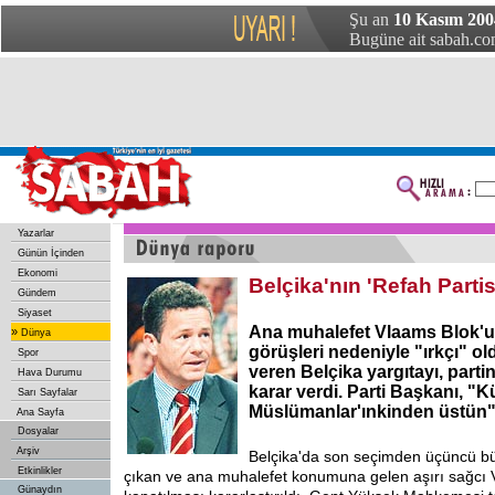
Şu an
10 Kasım 200
Bugüne ait sabah.com
Yazarlar
Günün İçinden
Ekonomi
Belçika'nın 'Refah Partisi
Gündem
Siyaset
Ana muhalefet Vlaams Blok'un
»
Dünya
görüşleri nedeniyle "ırkçı" o
Spor
veren Belçika yargıtayı, parti
Hava Durumu
karar verdi. Parti Başkanı, "
Sarı Sayfalar
Müslümanlar'ınkinden üstün"
Ana Sayfa
Dosyalar
Arşiv
Belçika'da son seçimden üçüncü bü
Etkinlikler
çıkan ve ana muhalefet konumuna gelen aşırı sağcı 
Günaydın