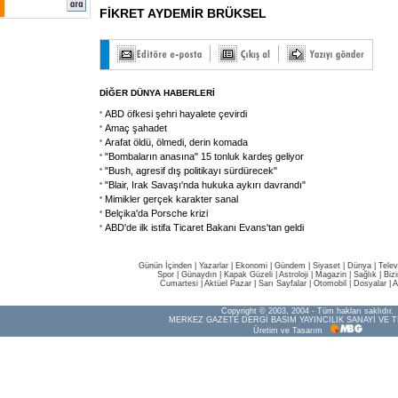
FİKRET AYDEMİR BRÜKSEL
DİĞER DÜNYA HABERLERİ
ABD öfkesi şehri hayalete çevirdi
Amaç şahadet
Arafat öldü, ölmedi, derin komada
"Bombaların anasına" 15 tonluk kardeş geliyor
"Bush, agresif dış politikayı sürdürecek"
"Blair, Irak Savaşı'nda hukuka aykırı davrandı"
Mimikler gerçek karakter sanal
Belçika'da Porsche krizi
ABD'de ilk istifa Ticaret Bakanı Evans'tan geldi
Günün İçinden
|
Yazarlar
|
Ekonomi
|
Gündem
|
Siyaset
|
Dünya |
Telev
Spor
|
Günaydın
|
Kapak Güzeli
|
Astroloji
|
Magazin
|
Sağlık
|
Biz
Cumartesi
|
Aktüel Pazar
|
Sarı Sayfalar
|
Otomobil
|
Dosyalar
|
A
Copyright © 2003, 2004 - Tüm hakları saklıdır.
MERKEZ GAZETE DERGİ BASIM YAYINCILIK SANAYİ VE T
Üretim ve Tasarım