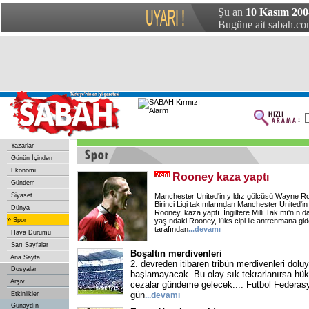
Şu an
10 Kasım 200
Bugüne ait sabah.com
Yazarlar
Günün İçinden
Ekonomi
Rooney kaza yaptı
Gündem
Siyaset
Manchester United'in yıldız gölcüsü Wayne Roo
Birinci Ligi takımlarından Manchester United'
Dünya
Rooney, kaza yaptı. İngiltere Milli Takımı'nın 
»
Spor
yaşındaki Rooney, lüks cipi ile antrenmana gi
tarafından
...devamı
Hava Durumu
Sarı Sayfalar
Boşaltın merdivenleri
Ana Sayfa
2. devreden itibaren tribün merdivenleri dolu
Dosyalar
başlamayacak. Bu olay sık tekrarlanırsa hü
Arşiv
cezalar gündeme gelecek.... Futbol Federas
gün
Etkinlikler
...devamı
Günaydın