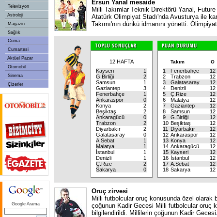
Ersun Yanal mesaide
Televizyon
Milli Takımlar Teknik Direktörü Yanal, Futur
Astroloji
Atatürk Olimpiyat Stadı'nda Avusturya ile kar
Takımı'nın dünkü idmanını yönetti. Olimpiyat
Magazin
Sağlık
Cuma
Cumartesi
Aktüel Pazar
12.HAFTA
Takım
O
Otomobil
Kayseri
1
1
Fenerbahçe
12
Sinema
G.Birliği
2
2
Trabzon
12
Samsun
1
3
Galatasaray
12
Çizerler
Gaziantep
3
4
Denizli
12
Fenerbahçe
1
5
Ç.Rize
12
Ankaraspor
0
6
Malatya
12
Konya
2
7
Gaziantep
12
Beşiktaş
2
8
Samsun
12
Ankaragücü
0
9
G.Birliği
12
Trabzon
2
10
Beşiktaş
12
Diyarbakır
2
11
Diyarbakır
12
Galatasaray
0
12
Ankaraspor
12
A.Sebat
1
13
Konya
12
Malatya
1
14
Ankaragücü
12
İstanbul
1
15
Kayseri
12
Denizli
1
16
İstanbul
12
Ç.Rize
2
17
A.Sebat
12
Sakarya
0
18
Sakarya
12
Oruç zirvesi
Milli futbolcular oruç konusunda özel olarak bilg
Google Arama
çoğunun Kadir Gecesi Milli futbolcular oruç 
bilgilendirildi. Millilerin çoğunun Kadir Gecesi