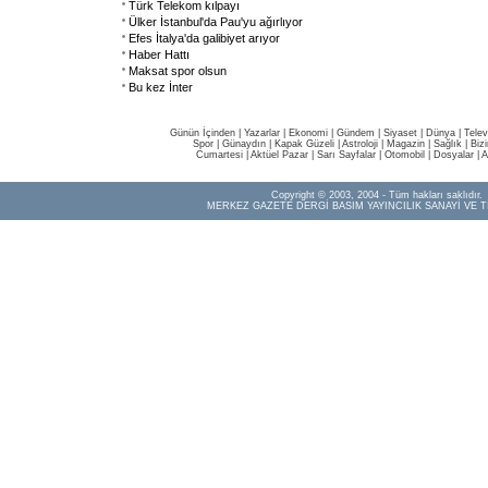
Türk Telekom kılpayı
Ülker İstanbul'da Pau'yu ağırlıyor
Efes İtalya'da galibiyet arıyor
Haber Hattı
Maksat spor olsun
Bu kez İnter
Günün İçinden
|
Yazarlar
|
Ekonomi
|
Gündem
|
Siyaset
|
Dünya |
Telev
Spor
|
Günaydın
|
Kapak Güzeli
|
Astroloji
|
Magazin
|
Sağlık
|
Biz
Cumartesi
|
Aktüel Pazar
|
Sarı Sayfalar
|
Otomobil
|
Dosyalar
|
A
Copyright © 2003, 2004 - Tüm hakları saklıdır.
MERKEZ GAZETE DERGİ BASIM YAYINCILIK SANAYİ VE T