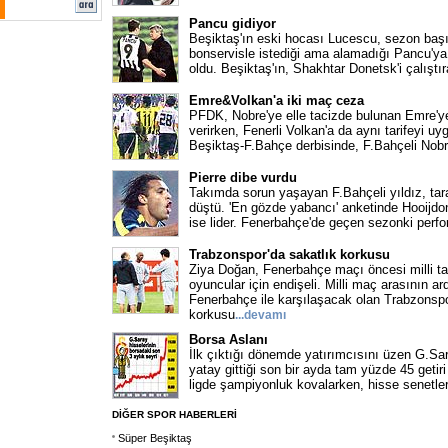
Pancu gidiyor
Beşiktaş'ın eski hocası Lucescu, sezon baş
bonservisle istediği ama alamadığı Pancu'ya 
oldu. Beşiktaş'ın, Shakhtar Donetsk'i çalıştı
Emre&Volkan'a iki maç ceza
PFDK, Nobre'ye elle tacizde bulunan Emre'y
verirken, Fenerli Volkan'a da aynı tarifeyi uyg
Beşiktaş-F.Bahçe derbisinde, F.Bahçeli Nobr
Pierre dibe vurdu
Takımda sorun yaşayan F.Bahçeli yıldız, tar
düştü. 'En gözde yabancı' anketinde Hooijdo
ise lider. Fenerbahçe'de geçen sezonki perf
Trabzonspor'da sakatlık korkusu
Ziya Doğan, Fenerbahçe maçı öncesi milli ta
oyuncular için endişeli. Milli maç arasının a
Fenerbahçe ile karşılaşacak olan Trabzonspo
korkusu
...devamı
Borsa Aslanı
İlk çıktığı dönemde yatırımcısını üzen G.Sar
yatay gittiği son bir ayda tam yüzde 45 getir
ligde şampiyonluk kovalarken, hisse senetler
DİĞER SPOR HABERLERİ
Süper Beşiktaş