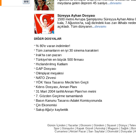
meydana gelen deprem 45 saniye
...devamı
Süreyya Ayhan Dosyası
1500 metre Avrupa Şampiyonu Süreyya Ayhan Atina Oli
kala, 7 Ağustos'ta, sağ dizindeki kas zarı iltihabı neden
açıkladı. Tüm dünyanın
...devamı
DİĞER DOSYALAR
% 80'e varan indirimler!
Tüm zamanların en iyi 30 sinema karakteri
Irak'ta can pazarı
Türkiye'nin en büyük 500 firması
Hızlandırılmış Katliam
GAP Dosyası
Olimpiyat meşalesi
NATO Zirvesi
YÖK Yasa Tasarısı Meclis'ten Geçti
Kıbrıs Dosyası, Annan Planı
31 Mart 2004 tarihli Annan Planı'nın metni
7. Gözden Geçirme tamamlandı
Basın Kanunu Tasarısı Adalet Komisyonunda
Çin Ekonomisi
Sakıp Ağa'yı kaybettik
Günün İçinden
|
Yazarlar
|
Ekonomi
|
Gündem
|
Siyaset
|
Dünya |
Telev
Spor
|
Günaydın
|
Kapak Güzeli
|
Astroloji
|
Magazin
|
Sağlık
|
Biz
Cumartesi
|
Aktüel Pazar
|
Sarı Sayfalar
|
Otomobil
|
Dosyalar
|
A