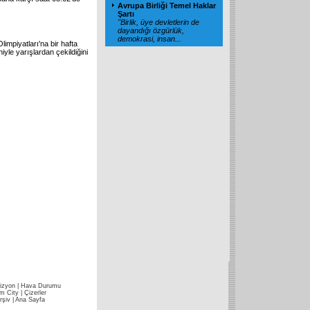
Avrupa Birliği Temel Haklar
Şartı
"Birlik, üye devletlerin de
dayandığı özgürlük,
demokrasi, insan
...
mpiyatları'na bir hafta
iyle yarışlardan çekildiğini
izyon
|
Hava Durumu
im City
|
Çizerler
rşiv
|
Ana Sayfa