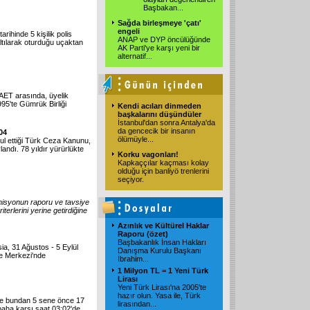
Başbakan
...
Sağda birleşmeye 'çatı'
engeli
rihinde 5 kişilik polis
ANAP ve DYP öncülüğünde
altılarak oturduğu uçaktan
AK Parti'ye karşı yeni bir
alternatif
...
e AET arasında, üyelik
995'te Gümrük Birliği
Kendi acıları dinmeden
başkalarını düşündüler
İstanbul'dan sonra Antalya'da
da gencecik bir insanın
04
ölümüyle
...
ul ettiği Türk Ceza Kanunu,
dı. 78 yıldır yürürlükte
Korku vagonları!
Kapkaççılar kaçması kolay
olduğu için banliyö trenlerini
seçiyor.
omisyonun raporu ve tavsiye
erlerini yerine getirdiğine
Azınlık ve Kültürel Haklar
Raporu (özet)
Başbakanlık İnsan Hakları
ia, 31 Ağustos - 5 Eylül
Danışma Kurulu Başkanı
re Merkezi'nde
İbrahim
...
1 Milyon TL = 1 Yeni Türk
Lirası
Yeni Türk Lirası'na 2005'te
hazır olun. Yasa ile, Türk
de bundan 5 sene önce 17
lirasından
...
aha karşı saat 03:02'de