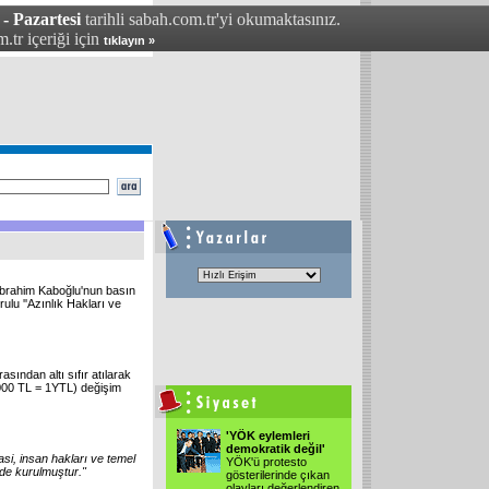
- Pazartesi
tarihli sabah.com.tr'yi okumaktasınız.
.tr içeriği için
tıklayın »
brahim Kaboğlu'nun basın
lu ''Azınlık Hakları ve
asından altı sıfır atılarak
00.000 TL = 1YTL) değişim
'YÖK eylemleri
demokratik değil'
asi, insan hakları ve temel
YÖK'ü protesto
nde kurulmuştur."
gösterilerinde çıkan
olayları değerlendiren