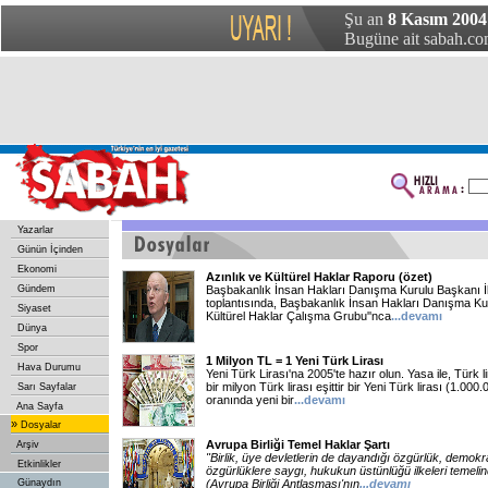
Şu an
8 Kasım 2004 
Bugüne ait sabah.com
Yazarlar
Günün İçinden
Ekonomi
Azınlık ve Kültürel Haklar Raporu (özet)
Gündem
Başbakanlık İnsan Hakları Danışma Kurulu Başkanı İ
toplantısında, Başbakanlık İnsan Hakları Danışma Kuru
Siyaset
Kültürel Haklar Çalışma Grubu''nca
...devamı
Dünya
Spor
1 Milyon TL = 1 Yeni Türk Lirası
Hava Durumu
Yeni Türk Lirası'na 2005'te hazır olun. Yasa ile, Türk lir
bir milyon Türk lirası eşittir bir Yeni Türk lirası (1.0
Sarı Sayfalar
oranında yeni bir
...devamı
Ana Sayfa
»
Dosyalar
Avrupa Birliği Temel Haklar Şartı
Arşiv
"Birlik, üye devletlerin de dayandığı özgürlük, demokr
Etkinlikler
özgürlüklere saygı, hukukun üstünlüğü ilkeleri temeli
Günaydın
(Avrupa Birliği Antlaşması'nın
...devamı