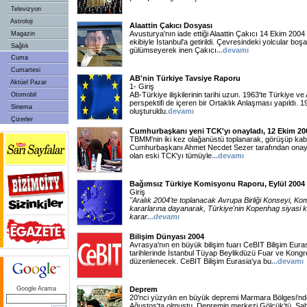
Televizyon
Astroloji
Alaattin Çakıcı Dosyası
Avusturya'nın iade ettiği Alaattin Çakıcı 14 Ekim 2004 ta
Magazin
ekibiyle İstanbul'a getirildi. Çevresindeki yolcular boş
Sağlık
gülümseyerek inen Çakıcı
...devamı
Cuma
Cumartesi
AB'nin Türkiye Tavsiye Raporu
Aktüel Pazar
1- Giriş
AB-Türkiye ilişkilerinin tarihi uzun. 1963'te Türkiye v
Otomobil
perspektifi de içeren bir Ortaklık Anlaşması yapıldı. 1
Sinema
oluşturuldu.
devamı
Çizerler
Cumhurbaşkanı yeni TCK'yı onayladı, 12 Ekim 20
TBMM'nin iki kez olağanüstü toplanarak, görüşüp kab
Cumhurbaşkanı Ahmet Necdet Sezer tarafından onaylan
olan eski TCK'yı tümüyle
...devamı
Bağımsız Türkiye Komisyonu Raporu, Eylül 2004
Giriş
"Aralık 2004'te toplanacak Avrupa Birliği Konseyi, K
kararlarına dayanarak, Türkiye'nin Kopenhag siyasi krit
karar
...devamı
Bilişim Dünyası 2004
Avrasya'nın en büyük bilişim fuarı CeBIT Bilişim Euras
tarihlerinde İstanbul Tüyap Beylikdüzü Fuar ve Kong
düzenlenecek. CeBIT Bilişim Eurasia'ya bu
...devamı
Google Arama
Deprem
20'nci yüzyılın en büyük depremi Marmara Bölgesi'n
Ağustos'ta olmuştu. Depremin merkezi Gölcük'tü. Sab