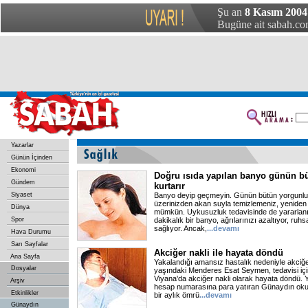
Şu an
8 Kasım 2004 
Bugüne ait sabah.com
Yazarlar
Günün İçinden
Ekonomi
Doğru ısıda yapılan banyo günün 
Gündem
kurtarır
Siyaset
Banyo deyip geçmeyin. Günün bütün yorgunluğ
üzerinizden akan suyla temizlemeniz, yeniden
Dünya
mümkün. Uykusuzluk tedavisinde de yararlanı
Spor
dakikalık bir banyo, ağrılarınızı azaltıyor, ruh
sağlıyor. Ancak,
...devamı
Hava Durumu
Sarı Sayfalar
Akciğer nakli ile hayata döndü
Ana Sayfa
Yakalandığı amansız hastalık nedeniyle akciğer
Dosyalar
yaşındaki Menderes Esat Seymen, tedavisi içi
Viyana'da akciğer nakli olarak hayata döndü. 
Arşiv
hesap numarasına para yatıran Günaydın okur
Etkinlikler
bir aylık ömrü
...devamı
Günaydın