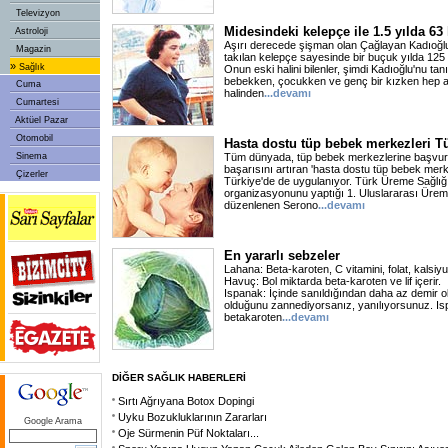
Televizyon
Midesindeki kelepçe ile 1.5 yılda 63 
Astroloji
Aşırı derecede şişman olan Çağlayan Kadıoğlu
Magazin
takılan kelepçe sayesinde bir buçuk yılda 125 
»
Sağlık
Onun eski halini bilenler, şimdi Kadıoğlu'nu ta
bebekken, çocukken ve genç bir kızken hep aş
Cuma
halinden
...devamı
Cumartesi
Aktüel Pazar
Otomobil
Hasta dostu tüp bebek merkezleri Tü
Sinema
Tüm dünyada, tüp bebek merkezlerine başvura
başarısını artıran 'hasta dostu tüp bebek merk
Çizerler
Türkiye'de de uygulanıyor. Türk Üreme Sağlığı 
organizasyonunu yaptığı 1. Uluslararası Ürem
düzenlenen Serono
...devamı
En yararlı sebzeler
Lahana: Beta-karoten, C vitamini, folat, kalsiyum
Havuç: Bol miktarda beta-karoten ve lif içerir.
Ispanak: İçinde sanıldığından daha az demir o
olduğunu zannediyorsanız, yanılıyorsunuz. Is
betakaroten
...devamı
DİĞER SAĞLIK HABERLERİ
Sırtı Ağrıyana Botox Dopingi
Uyku Bozukluklarının Zararları
Google Arama
Oje Sürmenin Püf Noktaları...