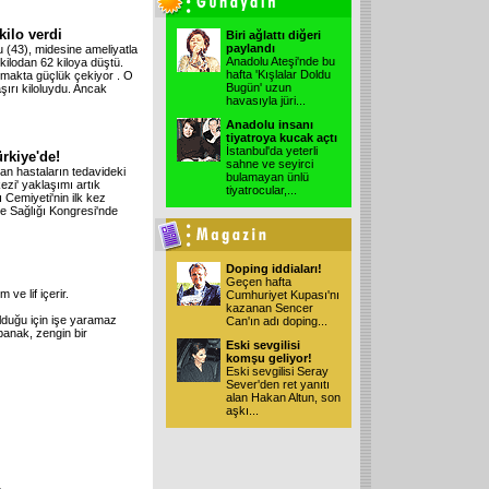
kilo verdi
Biri ağlattı diğeri
paylandı
 (43), midesine ameliyatla
Anadolu Ateşi'nde bu
kilodan 62 kiloya düştü.
hafta 'Kışlalar Doldu
nımakta güçlük çekiyor . O
Bugün' uzun
ırı kiloluydu. Ancak
havasıyla jüri
...
Anadolu insanı
tiyatroya kucak açtı
İstanbul'da yeterli
rkiye'de!
sahne ve seyirci
n hastaların tedavideki
bulamayan ünlü
ezi' yaklaşımı artık
tiyatrocular,
...
Cemiyeti'nin ilk kez
e Sağlığı Kongresi'nde
Doping iddiaları!
Geçen hafta
 ve lif içerir.
Cumhuriyet Kupası'nı
kazanan Sencer
lduğu için işe yaramaz
Can'ın adı doping
...
panak, zengin bir
Eski sevgilisi
komşu geliyor!
Eski sevgilisi Seray
Sever'den ret yanıtı
alan Hakan Altun, son
aşkı
...