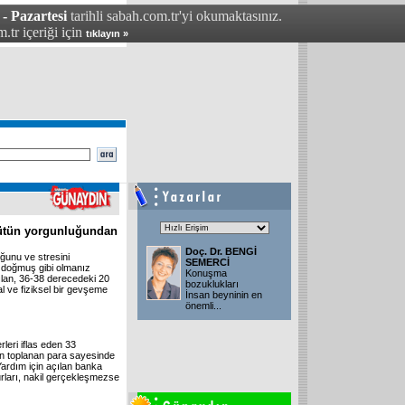
- Pazartesi
tarihli sabah.com.tr'yi okumaktasınız.
.tr içeriği için
tıklayın »
bütün yorgunluğundan
Doç. Dr. BENGİ
unu ve stresini
SEMERCİ
 doğmuş gibi olmanız
Konuşma
lan, 36-38 derecedeki 20
bozuklukları
sal ve fiziksel bir gevşeme
İnsan beyninin en
önemli
...
leri iflas eden 33
n toplanan para sayesinde
Yardım için açılan banka
ları, nakil gerçekleşmezse