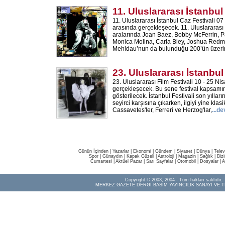
11. Uluslararası İstanbul
11. Uluslararası İstanbul Caz Festivali 07
arasında gerçekleşecek. 11. Uluslararası 
aralarında Joan Baez, Bobby McFerrin, P
Monica Molina, Carla Bley, Joshua Red
Mehldau’nun da bulunduğu 200’ün üzerin
23. Uluslararası İstanbul
23. Uluslararası Film Festivali 10 - 25 Nis
gerçekleşecek. Bu sene festival kapsamı
gösterilecek. İstanbul Festivali son yılla
seyirci karşısına çıkarken, ilgiyi yine klasi
Cassavetes'ler, Ferreri ve Herzog'lar,
...d
Günün İçinden
|
Yazarlar
|
Ekonomi
|
Gündem
|
Siyaset
|
Dünya |
Telev
Spor
|
Günaydın
|
Kapak Güzeli
|
Astroloji
|
Magazin
|
Sağlık
|
Biz
Cumartesi
|
Aktüel Pazar
|
Sarı Sayfalar
|
Otomobil
|
Dosyalar
|
A
Copyright © 2003, 2004 - Tüm hakları saklıdır.
MERKEZ GAZETE DERGİ BASIM YAYINCILIK SANAYİ VE T