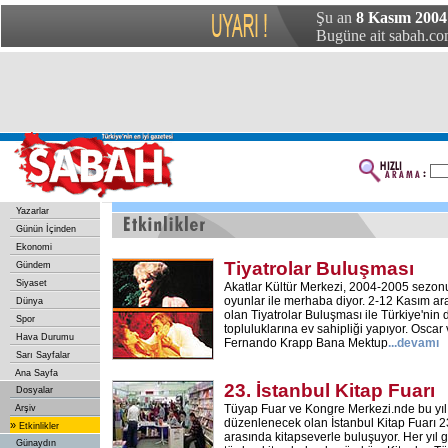
Şu an
8 Kasım 2004 
Bugüne ait sabah.com
Yazarlar
Günün İçinden
Ekonomi
Tiyatrolar Buluşması
Gündem
Siyaset
Akatlar Kültür Merkezi, 2004-2005 sezonu
oyunlar ile merhaba diyor. 2-12 Kasım ara
Dünya
olan Tiyatrolar Buluşması ile Türkiye'nin d
Spor
topluluklarına ev sahipliği yapıyor. Osca
Hava Durumu
Fernando Krapp Bana Mektup
...devamı
Sarı Sayfalar
Ana Sayfa
23. İstanbul Kitap Fuarı
Dosyalar
Tüyap Fuar ve Kongre Merkezi.nde bu yı
Arşiv
düzenlenecek olan İstanbul Kitap Fuarı 23
»
Etkinlikler
arasında kitapseverle buluşuyor. Her yıl 
Günaydın