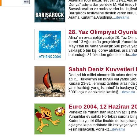
Alternatif rock müzik festivali 21-22 Ağust
Dünya" adıyla Sarıyer'deki M. Akif Ersoy 
Savaşkarşıtları ve rockseverler bu festiva
Barışarock festivaline destek veren kurul
Arama Kurtarma Araştırma,
...devamı
28. Yaz Olimpiyat Oyunla
Atina'nın evsahipliği yaptığı 28. Yaz Olimp
töreni 13 Ağustos'ta gerçekleşti. Yunanlılar
Mayıs'tan bu yana yaklaşık 600 prova yapt
yaklaşık 5 bin kişi görev alırken, araların
bulunduğu 31 ülkeden gönüllüler de
...d
Sabah Deniz Kuvvetleri
Denizci bir millet olmanın ilk adımı den
atılır... Türkiye'nin en büyük yat yarışı S
Kupası 23-31 Temmuz tarihleri arasında g
yatın katıldığı yarış, İstanbul'da başlayı
500'ü aşkın denizcinin katıldığı
...devamı
Euro 2004, 12 Haziran 2
Portekiz ile Yunanistan kupanın açılış ma
Yunanlılar ev sahibi Portekiz'i sürpriz bir 
Kader bu ya, iki ülke finalde de karşı karş
eşleşme kupa tarihinde ilk kez yaşanıyordu.
kesin kırılacaktı. Portekiz
...devamı