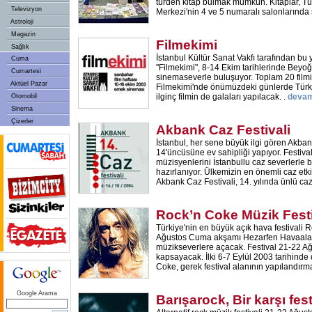
türden kitap bulmak mümkün. Kitaplar, T
Televizyon
Merkezi'nin 4 ve 5 numaralı salonlarında 
Astroloji
Magazin
Filmekimi
Sağlık
İstanbul Kültür Sanat Vakfı tarafından b
Cuma
"Filmekimi", 8-14 Ekim tarihlerinde Bey
Cumartesi
sinemaseverle buluşuyor. Toplam 20 filmi
Aktüel Pazar
Filmekimi'nde önümüzdeki günlerde Türki
ilginç filmin de galaları yapılacak. .
devam
Otomobil
Sinema
Çizerler
Akbank Caz Festivali
İstanbul, her sene büyük ilgi gören Akban
14'üncüsüne ev sahipliği yapıyor. Festiv
müzisyenlerini İstanbullu caz severlerle
hazırlanıyor. Ülkemizin en önemli caz etki
Akbank Caz Festivali, 14. yılında ünlü ca
Rock’n Coke Müzik Festi
Türkiye'nin en büyük açık hava festivali R
Ağustos Cuma akşamı Hezarfen Havaalanı
müzikseverlere açacak. Festival 21-22 Ağu
kapsayacak. İlki 6-7 Eylül 2003 tarihind
Coke, gerek festival alanının yapılandırm
Google Arama
Barışarock, Bir karşı fest