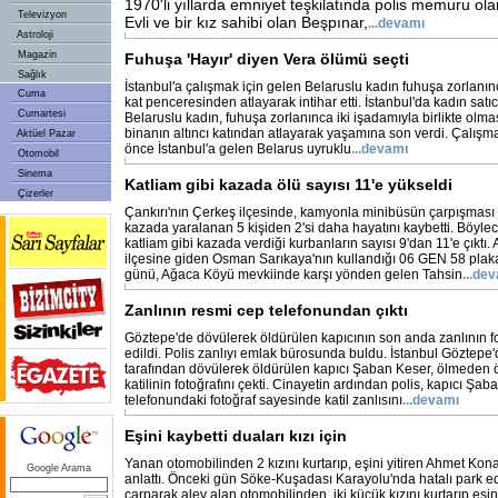
1970'li yıllarda emniyet teşkilatında polis memuru ol
Televizyon
Evli ve bir kız sahibi olan Beşpınar,
...devamı
Astroloji
Magazin
Fuhuşa 'Hayır' diyen Vera ölümü seçti
Sağlık
İstanbul'a çalışmak için gelen Belaruslu kadın fuhuşa zorlanınc
Cuma
kat penceresinden atlayarak intihar etti. İstanbul'da kadın satı
Cumartesi
Belaruslu kadın, fuhuşa zorlanınca iki işadamıyla birlikte olmas
binanın altıncı katından atlayarak yaşamına son verdi. Çalışmak
Aktüel Pazar
önce İstanbul'a gelen Belarus uyruklu
...devamı
Otomobil
Sinema
Katliam gibi kazada ölü sayısı 11'e yükseldi
Çizerler
Çankırı'nın Çerkeş ilçesinde, kamyonla minibüsün çarpışma
kazada yaralanan 5 kişiden 2'si daha hayatını kaybetti. Böylec
katliam gibi kazada verdiği kurbanların sayısı 9'dan 11'e çıktı
ilçesine giden Osman Sarıkaya'nın kullandığı 06 GEN 58 plaka
günü, Ağaca Köyü mevkiinde karşı yönden gelen Tahsin
...de
Zanlının resmi cep telefonundan çıktı
Göztepe'de dövülerek öldürülen kapıcının son anda zanlının foto
edildi. Polis zanlıyı emlak bürosunda buldu. İstanbul Göztepe'de
tarafından dövülerek öldürülen kapıcı Şaban Keser, ölmeden 
katilinin fotoğrafını çekti. Cinayetin ardından polis, kapıcı Şab
telefonundaki fotoğraf sayesinde katil zanlısını
...devamı
Eşini kaybetti duaları kızı için
Yanan otomobilinden 2 kızını kurtarıp, eşini yitiren Ahmet Kon
Google Arama
anlattı. Önceki gün Söke-Kuşadası Karayolu'nda hatalı park 
çarparak alev alan otomobilinden, iki küçük kızını kurtarıp eş