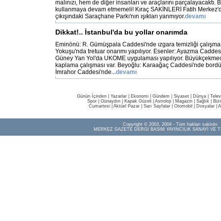
malınızı, hem de diğer insanları ve araçlarını parçalayacaktı.
kullanmaya devam etmemeli! Kıraç SAKİNLERİ Fatih Merkez'
çıkışındaki Saraçhane Parkı'nın ışıkları yanmıyor.
devamı
Dikkat!.. İstanbul'da bu yollar onarımda
Eminönü: R. Gümüşpala Caddesi'nde ızgara temizliği çalışması
Yokuşu'nda tretuar onarımı yapılıyor. Esenler: Ayazma Caddes
Güney Yan Yol'da UKOME uygulaması yapılıyor. Büyükçekmece
kaplama çalışması var. Beyoğlu: Karaağaç Caddesi'nde bordür 
İmrahor Caddesi'nde
...devamı
Günün İçinden
|
Yazarlar
|
Ekonomi
|
Gündem
|
Siyaset
|
Dünya |
Telev
Spor
|
Günaydın
|
Kapak Güzeli
|
Astroloji
|
Magazin
|
Sağlık
|
Biz
Cumartesi
|
Aktüel Pazar
|
Sarı Sayfalar
|
Otomobil
|
Dosyalar
|
A
Copyright © 2003, 2004 - Tüm hakları saklıdır.
MERKEZ GAZETE DERGİ BASIM YAYINCILIK SANAYİ VE T