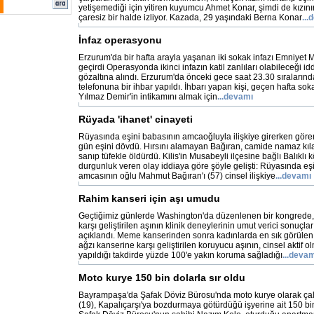
yetişemediği için yitiren kuyumcu Ahmet Konar, şimdi de kızın
çaresiz bir halde izliyor. Kazada, 29 yaşındaki Berna Konar
...
İnfaz operasyonu
Erzurum'da bir hafta arayla yaşanan iki sokak infazı Emniyet
geçirdi Operasyonda ikinci infazın katil zanlıları olabileceği id
gözaltına alındı. Erzurum'da önceki gece saat 23.30 sıralarınd
telefonuna bir ihbar yapıldı. İhbarı yapan kişi, geçen hafta so
Yılmaz Demir'in intikamını almak için
...devamı
Rüyada 'ihanet' cinayeti
Rüyasında eşini babasının amcaoğluyla ilişkiye girerken gören
gün eşini dövdü. Hırsını alamayan Bağıran, camide namaz kıla
sanıp tüfekle öldürdü. Kilis'in Musabeyli ilçesine bağlı Balıklı 
durgunluk veren olay iddiaya göre şöyle gelişti: Rüyasında eşi
amcasının oğlu Mahmut Bağıran'ı (57) cinsel ilişkiye
...devamı
Rahim kanseri için aşı umudu
Geçtiğimiz günlerde Washington'da düzenlenen bir kongrede,
karşı geliştirilen aşının klinik deneylerinin umut verici sonuçl
açıklandı. Meme kanserinden sonra kadınlarda en sık görülen
ağzı kanserine karşı geliştirilen koruyucu aşının, cinsel aktif 
yapıldığı takdirde yüzde 100'e yakın koruma sağladığı
...deva
Moto kurye 150 bin dolarla sır oldu
Bayrampaşa'da Şafak Döviz Bürosu'nda moto kurye olarak ça
(19), Kapalıçarşı'ya bozdurmaya götürdüğü işyerine ait 150 bi