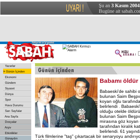
Şu an
3 Kasım 2004
Bugüne ait sabah.com
Yazarlar
»
Günün İçinden
Ekonomi
Babamı öldür
Gündem
Siyaset
Babaeski'de sahibi o
Dünya
bulunan Saim Beşpın
Spor
koyan oğlu tarafınd
Hava Durumu
belirlendi . Babaeski
olduğu otelde öldür
Sarı Sayfalar
bulunan Saim Beşpına
Ana Sayfa
mirasına göz koyan 
Dosyalar
tarafından kiralık ka
Arşiv
belirlendi. 61 yaşınd
Etkinlikler
Türk filmlerine "taş" çıkartacak bir senaryoyu andırıy
Günaydın