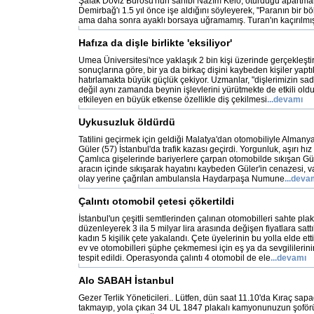
Şafak Döviz Bürosu'nun sahibi Nazım Kelo, oturduğu apartman
Demirbağ'ı 1.5 yıl önce işe aldığını söyleyerek, "Paranın bir 
ama daha sonra ayaklı borsaya uğramamış. Turan'ın kaçırılmı
Hafıza da dişle birlikte 'eksiliyor'
Umea Üniversitesi'nce yaklaşık 2 bin kişi üzerinde gerçekleşti
sonuçlarına göre, bir ya da birkaç dişini kaybeden kişiler yaptı
hatırlamakta büyük güçlük çekiyor. Uzmanlar, "dişlerimizin 
değil aynı zamanda beynin işlevlerini yürütmekte de etkili old
etkileyen en büyük etkense özellikle diş çekilmesi
...devamı
Uykusuzluk öldürdü
Tatilini geçirmek için geldiği Malatya'dan otomobiliyle Almany
Güler (57) İstanbul'da trafik kazası geçirdi. Yorgunluk, aşırı hı
Çamlıca gişelerinde bariyerlere çarpan otomobilde sıkışan G
aracın içinde sıkışarak hayatını kaybeden Güler'in cenazesi, v
olay yerine çağrılan ambulansla Haydarpaşa Numune
...deva
Çalıntı otomobil çetesi çökertildi
İstanbul'un çeşitli semtlerinden çalınan otomobilleri sahte pla
düzenleyerek 3 ila 5 milyar lira arasında değişen fiyatlara sattık
kadın 5 kişilik çete yakalandı. Çete üyelerinin bu yolla elde etti
ev ve otomobilleri şüphe çekmemesi için eş ya da sevgililerinin
tespit edildi. Operasyonda çalıntı 4 otomobil de ele
...devamı
Alo SABAH İstanbul
Gezer Terlik Yöneticileri.. Lütfen, dün saat 11.10'da Kıraç sapa
takmayıp, yola çıkan 34 UL 1847 plakalı kamyonunuzun şoförü