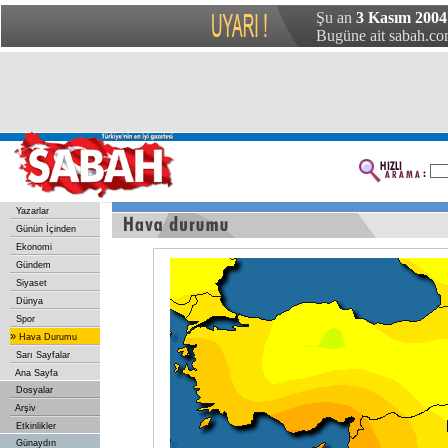
Şu an
3 Kasım 2004
Bugüne ait sabah.com
Yazarlar
Günün İçinden
Ekonomi
Gündem
Siyaset
Dünya
Spor
»
Hava Durumu
Sarı Sayfalar
Ana Sayfa
Dosyalar
Arşiv
Etkinlikler
Günaydın