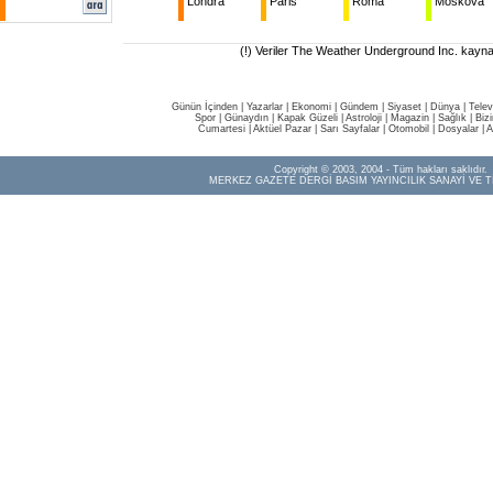
Londra
Paris
Roma
Moskova
(!) Veriler The Weather Underground Inc. kaynak
Günün İçinden
|
Yazarlar
|
Ekonomi
|
Gündem
|
Siyaset
|
Dünya |
Telev
Spor
|
Günaydın
|
Kapak Güzeli
|
Astroloji
|
Magazin
|
Sağlık
|
Biz
Cumartesi
|
Aktüel Pazar
|
Sarı Sayfalar
|
Otomobil
|
Dosyalar
|
A
Copyright © 2003, 2004 - Tüm hakları saklıdır.
MERKEZ GAZETE DERGİ BASIM YAYINCILIK SANAYİ VE T