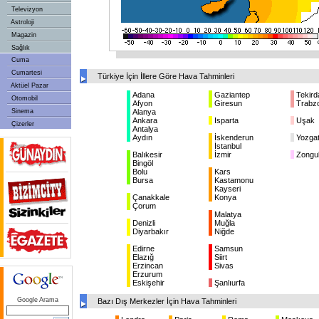
Televizyon
Astroloji
Magazin
Sağlık
Cuma
Cumartesi
Türkiye İçin İllere Göre Hava Tahminleri
Aktüel Pazar
Adana
Gaziantep
Tekird
Otomobil
Afyon
Giresun
Trabz
Sinema
Alanya
Ankara
Isparta
Uşak
Çizerler
Antalya
Aydın
İskenderun
Yozga
İstanbul
Balıkesir
İzmir
Zongu
Bingöl
Bolu
Kars
Bursa
Kastamonu
Kayseri
Çanakkale
Konya
Çorum
Malatya
Denizli
Muğla
Diyarbakır
Niğde
Edirne
Samsun
Elazığ
Siirt
Erzincan
Sivas
Erzurum
Eskişehir
Şanlıurfa
Google Arama
Bazı Dış Merkezler İçin Hava Tahminleri